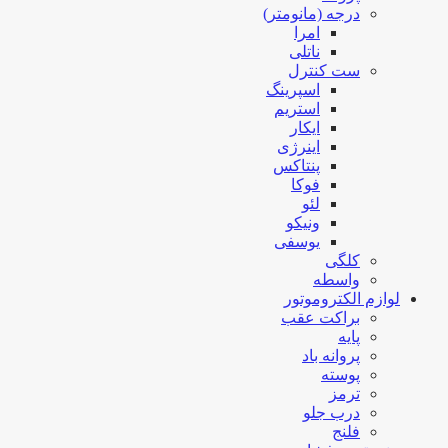
درجه (مانومتر)
امرا
ناتلی
ست کنترل
اسپرینگ
استریم
ایکار
اینرژی
پنتاکس
فوکا
لئو
ونیکو
یوسفی
کلگی
واسطه
لوازم الکتروموتور
براکت عقب
پایه
پروانه باد
پوسته
ترمز
درب جلو
فلنج