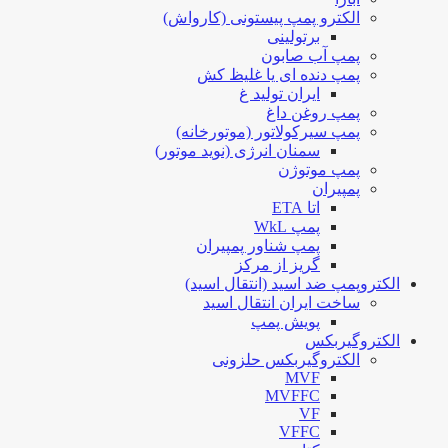
الکترو پمپ پیستونی (کارواش)
برتولینی
پمپ آب صابون
پمپ دنده ای یا غلیظ کش
ایران تولید غ
پمپ روغن داغ
پمپ سیرکولاتور (موتورخانه)
سمنان انرژی (نوید موتور)
پمپ موتوژن
پمپیران
اتا ETA
پمپ WkL
پمپ شناور پمپیران
گریز از مرکز
الکتروپمپ ضد اسید (انتقال اسید)
ساخت ایران انتقال اسید
پویش پمپ
الکتروگیربکس
الکتروگیربکس حلزونی
MVF
MVFFC
VF
VFFC