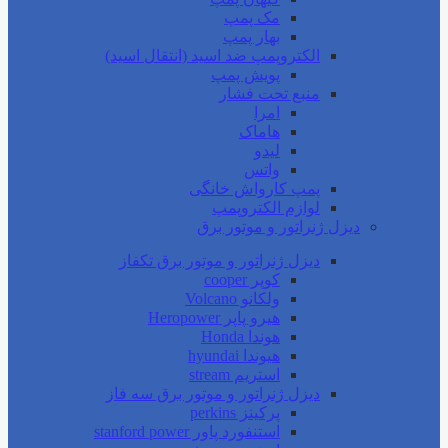
مک پمپ
بهار پمپ
الکتروپمپ ضد اسید (انتقال اسید)
پویش پمپ
منبع تحت فشار
امرا
هاماک
لیدو
واتس
پمپ کارواش خانگی
لوازم الکتروپمپ
دیزل ژنراتور و موتور برق
دیزل ژنراتور و موتور برق تکفاز
کوپر cooper
ولکانو Volcano
هیرو پاپر Heropower
هوندا Honda
هیوندا hyundai
استریم stream
دیزل ژنراتور و موتور برق سه فاز
پرکینز perkins
استنفورد پاور stanford power