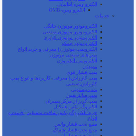
الکترو ویبره ایتالیایی
الکترو ویبره OMB
خدمات
الکتروموتور موتوژن خانگی
الکتروموتور موتوژن صنعتی
الکتروموتور موتوژن کولری
الکتروموتور جمکو
الکتروپمپ موتوژن | معرفی و خرید انواع
پمپ‌های صنعتی موتوژن
الکتروپمپ الکتروژن
موتوژن
پمپ فشار قوی
پمپ کارواش | معرفی، کاربردها و انواع پمپ
کارواش صنعتی
پمپ پیستونی
پمپ سانتریفیوژ
پمپ گریز از مرکز پمپیران
الکتروگیربکس هلیکال
خرید الکتروگیربکس شافت مستقیم | قیمت و
انواع
منبع تحت فشار واتس
منبع تحت فشار هاماک
منبع تحت فشار امرا