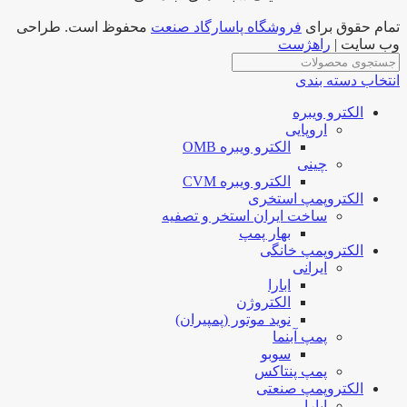
تمام حقوق برای
فروشگاه پاسارگاد صنعت
محفوظ است. طراحی
وب سایت |
راهژست
انتخاب دسته بندی
الکترو ویبره
اروپایی
الکترو ویبره OMB
چینی
الکترو ویبره CVM
الکتروپمپ استخری
ساخت ایران استخر و تصفیه
بهار پمپ
الکتروپمپ خانگی
ایرانی
ابارا
الکتروژن
نوید موتور (پمپیران)
پمپ آبنما
سوبو
پمپ پنتاکس
الکتروپمپ صنعتی
ابارا