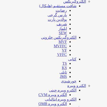
الکتروگیربکس
شافت مستقیم (هلیکال)
رضایت
پارس گرجی
پولادین پارت
شریف
ایلماز
SEW
الکتروگیربکس حلزونی
MVF
MVFFC
VF
VFFC
کتابی
TS
KS
تایلی
JMS
خورشیدی
الکترو ویبره
الکترو ویبره چینی
الکترو ویبره CVM
الکترو ویبره ایتالیایی
الکترو ویبره OMB