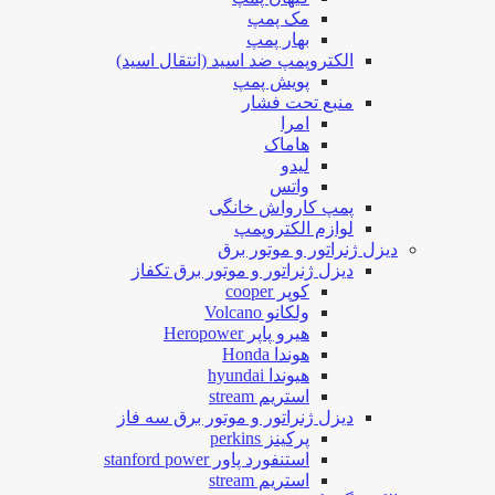
مک پمپ
بهار پمپ
الکتروپمپ ضد اسید (انتقال اسید)
پویش پمپ
منبع تحت فشار
امرا
هاماک
لیدو
واتس
پمپ کارواش خانگی
لوازم الکتروپمپ
دیزل ژنراتور و موتور برق
دیزل ژنراتور و موتور برق تکفاز
کوپر cooper
ولکانو Volcano
هیرو پاپر Heropower
هوندا Honda
هیوندا hyundai
استریم stream
دیزل ژنراتور و موتور برق سه فاز
پرکینز perkins
استنفورد پاور stanford power
استریم stream