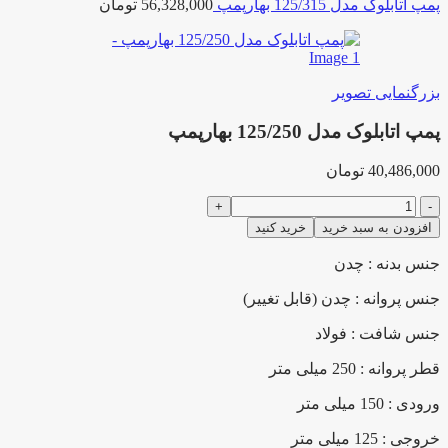
پمپ اتابلوک مدل 125/315 بهارپمپ
56,328,000
تومان
بزرگنمایی تصویر
پمپ اتابلوک مدل 125/250 بهارپمپ
40,486,000
تومان
پمپ
اتابلوک
افزودن به سبد خرید
خرید کنید
مدل
125/250
جنس بدنه : چدن
بهارپمپ
عدد
جنس پروانه : چدن (قابل تغییر)
جنس شافت : فولاد
قطر پروانه : 250 میلی متر
ورودی : 150 میلی متر
خروجی : 125 میلی متر