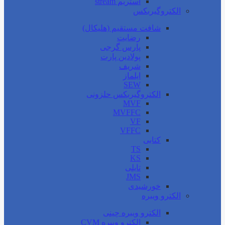
استریم stream
الکتروگیربکس
شافت مستقیم (هلیکال)
رضایت
پارس گرجی
پولادین پارت
شریف
ایلماز
SEW
الکتروگیربکس حلزونی
MVF
MVFFC
VF
VFFC
کتابی
TS
KS
تایلی
JMS
خورشیدی
الکترو ویبره
الکترو ویبره چینی
الکترو ویبره CVM