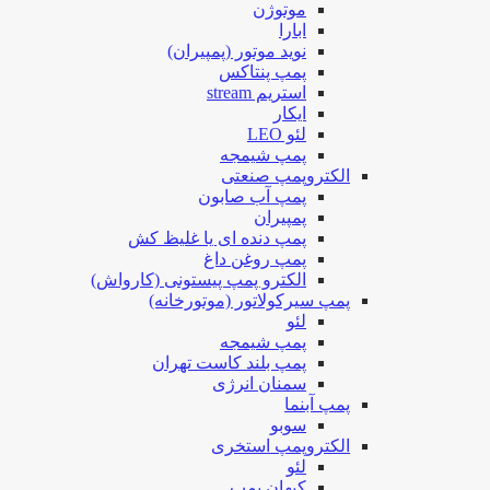
موتوژن
ابارا
نوید موتور (پمپیران)
پمپ پنتاکس
استریم stream
ایکار
لئو LEO
پمپ شیمجه
الکتروپمپ صنعتی
پمپ آب صابون
پمپیران
پمپ دنده ای یا غلیظ کش
پمپ روغن داغ
الکترو پمپ پیستونی (کارواش)
پمپ سیرکولاتور (موتورخانه)
لئو
پمپ شیمجه
پمپ بلند کاست تهران
سمنان انرژی
پمپ آبنما
سوبو
الکتروپمپ استخری
لئو
کیهان پمپ