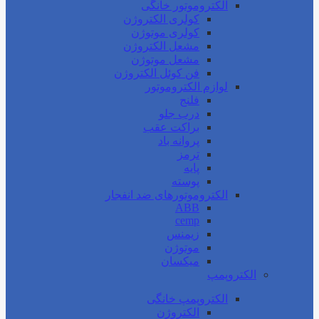
الکتروموتور خانگی
کولری الکتروژن
کولری موتوژن
مشعل الکتروژن
مشعل موتوژن
فن کوئل الکتروژن
لوازم الکتروموتور
فلنج
درب جلو
براکت عقب
پروانه باد
ترمز
پایه
پوسته
الکتروموتورهای ضد انفجار
ABB
cemp
زیمنس
موتوژن
میکسان
الکتروپمپ
الکتروپمپ خانگی
الکتروژن