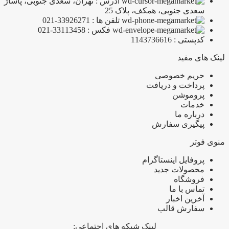
آدرس : تهران، سعدی جنوبی، پاساژ
سعدی جنوبی، همکف، پلاک 25
تلفن ها : 33926271-021
فکس : 33113458-021
کدپستی : 1143736616
لینک های مفید
حریم خصوصی
پرداخت و دریافت
پروموشن
خدمات
درباره ما
پیگیری سفارش
منوی فوتر
پروفایل اینستاگرام
محصولات جدید
فروشگاه
تماس با ما
آخرین اخبار
سفارش قالب
لینک شبکه های اجتماعی: