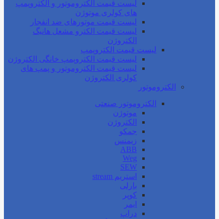
لیست قیمت الکتروموتور و الکتروپمپ
های کولری موتوژن
لیست قیمت موتورهای ضد انفجار
لیست قیمت الکترو مشعل هانیگ
الکتروژن
لیست قیمت الکتروپمپ
لیست قیمت الکتروپمپ خانگی الکتروژن
لیست قیمت الکتروموتور و پمپ های
کولری الکتروژن
الکتروموتور
الکتروموتور صنعتی
موتوژن
الکتروژن
جمکو
زیمنس
ABB
Weg
SEW
استریم stream
بارلی
کوپر
ایمر
دراپ