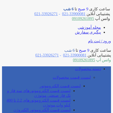
ساعت کاری
9 صبح
تا
6 شب
پشتیبانی آنلاین
33900081-021
-
33926271-021
واتس آپ
09109261895
مجله آموزشی
پیگیری سفارش
ورود / ثبت نام
ساعت کاری
9 صبح
تا
6 شب
پشتیبانی آنلاین
33900081-021
-
33926271-021
واتس آپ
09109261895
دسته محصولات
لیست قیمت محصولات
لیست قیمت الکتروموتور
لیست قیمت الکتروموتورهای سه فاز و
تک فاز صنعتی موتوژن
لیست قیمت الکتروموتورهای 2.2 تا 400
کیلو وات موتوژن
لیست قیمت الکتروموتور الکتروژن