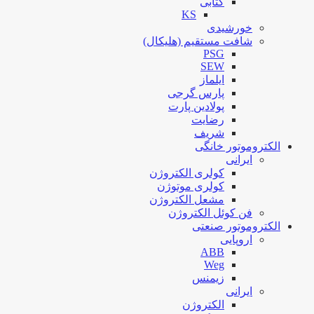
کتابی
KS
خورشیدی
شافت مستقیم (هلیکال)
PSG
SEW
ایلماز
پارس گرجی
پولادین پارت
رضایت
شریف
الکتروموتور خانگی
ایرانی
کولری الکتروژن
کولری موتوژن
مشعل الکتروژن
فن کوئل الکتروژن
الکتروموتور صنعتی
اروپایی
ABB
Weg
زیمنس
ایرانی
الکتروژن