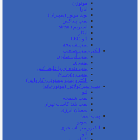
موتوژن
ابارا
نوید موتور (پمپیران)
پمپ پنتاکس
استریم stream
ایکار
لئو LEO
پمپ شیمجه
الکتروپمپ صنعتی
پمپ آب صابون
پمپیران
پمپ دنده ای یا غلیظ کش
پمپ روغن داغ
الکترو پمپ پیستونی (کارواش)
پمپ سیرکولاتور (موتورخانه)
لئو
پمپ شیمجه
پمپ بلند کاست تهران
سمنان انرژی
پمپ آبنما
سوبو
الکتروپمپ استخری
لئو
کیهان پمپ