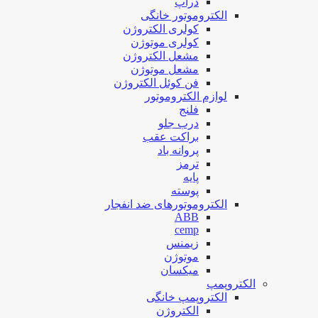
دراپ
الکتروموتور خانگی
کولری الکتروژن
کولری موتوژن
مشعل الکتروژن
مشعل موتوژن
فن کوئل الکتروژن
لوازم الکتروموتور
فلنج
درب جلو
براکت عقب
پروانه باد
ترمز
پایه
پوسته
الکتروموتورهای ضد انفجار
ABB
cemp
زیمنس
موتوژن
میکسان
الکتروپمپ
الکتروپمپ خانگی
الکتروژن