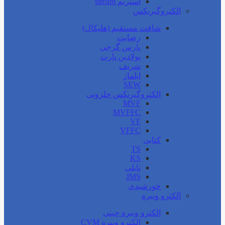
استریم stream
الکتروگیربکس
شافت مستقیم (هلیکال)
رضایت
پارس گرجی
پولادین پارت
شریف
ایلماز
SEW
الکتروگیربکس حلزونی
MVF
MVFFC
VF
VFFC
کتابی
TS
KS
تایلی
JMS
خورشیدی
الکترو ویبره
الکترو ویبره چینی
الکترو ویبره CVM