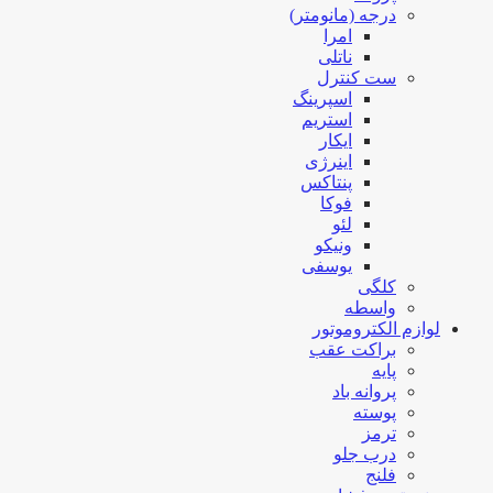
درجه (مانومتر)
امرا
ناتلی
ست کنترل
اسپرینگ
استریم
ایکار
اینرژی
پنتاکس
فوکا
لئو
ونیکو
یوسفی
کلگی
واسطه
لوازم الکتروموتور
براکت عقب
پایه
پروانه باد
پوسته
ترمز
درب جلو
فلنج