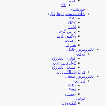
کتابی
KS
خورشیدی
شافت مستقیم (هلیکال)
PSG
SEW
ایلماز
پارس گرجی
پولادین پارت
رضایت
شریف
الکتروموتور خانگی
ایرانی
کولری الکتروژن
کولری موتوژن
مشعل الکتروژن
فن کوئل الکتروژن
الکتروموتور صنعتی
اروپایی
ABB
Weg
زیمنس
ایرانی
الکتروژن