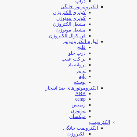
دراپ
الکتروموتور خانگی
کولری الکتروژن
کولری موتوژن
مشعل الکتروژن
مشعل موتوژن
فن کوئل الکتروژن
لوازم الکتروموتور
فلنج
درب جلو
براکت عقب
پروانه باد
ترمز
پایه
پوسته
الکتروموتورهای ضد انفجار
ABB
cemp
زیمنس
موتوژن
میکسان
الکتروپمپ
الکتروپمپ خانگی
الکتروژن