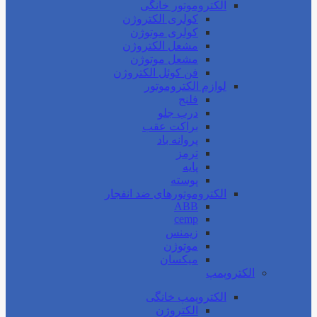
الکتروموتور خانگی
کولری الکتروژن
کولری موتوژن
مشعل الکتروژن
مشعل موتوژن
فن کوئل الکتروژن
لوازم الکتروموتور
فلنج
درب جلو
براکت عقب
پروانه باد
ترمز
پایه
پوسته
الکتروموتورهای ضد انفجار
ABB
cemp
زیمنس
موتوژن
میکسان
الکتروپمپ
الکتروپمپ خانگی
الکتروژن