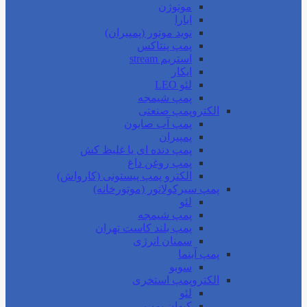
موتوژن
ابارا
نوید موتور (پمپیران)
پمپ پنتاکس
استریم stream
ایکار
لئو LEO
پمپ شیمجه
الکتروپمپ صنعتی
پمپ آب صابون
پمپیران
پمپ دنده ای یا غلیظ کش
پمپ روغن داغ
الکترو پمپ پیستونی (کارواش)
پمپ سیرکولاتور (موتورخانه)
لئو
پمپ شیمجه
پمپ بلند کاست تهران
سمنان انرژی
پمپ آبنما
سوبو
الکتروپمپ استخری
لئو
کیهان پمپ