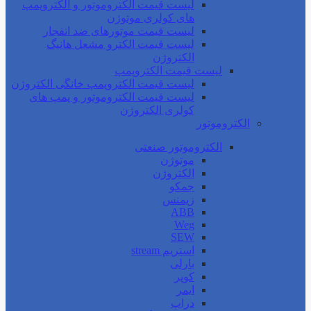
لیست قیمت الکتروموتور و الکتروپمپ
های کولری موتوژن
لیست قیمت موتورهای ضد انفجار
لیست قیمت الکترو مشعل هانیگ
الکتروژن
لیست قیمت الکتروپمپ
لیست قیمت الکتروپمپ خانگی الکتروژن
لیست قیمت الکتروموتور و پمپ های
کولری الکتروژن
الکتروموتور
الکتروموتور صنعتی
موتوژن
الکتروژن
جمکو
زیمنس
ABB
Weg
SEW
استریم stream
بارلی
کوپر
ایمر
دراپ