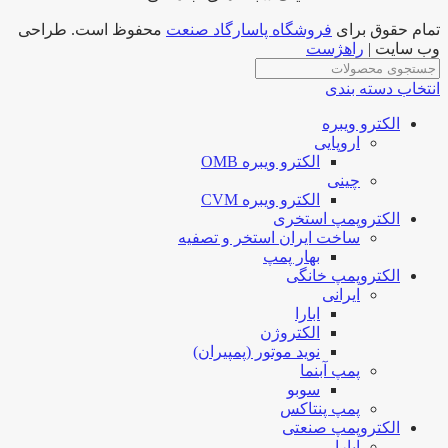
تمام حقوق برای
فروشگاه پاسارگاد صنعت
محفوظ است. طراحی
وب سایت |
راهژست
انتخاب دسته بندی
الکترو ویبره
اروپایی
الکترو ویبره OMB
چینی
الکترو ویبره CVM
الکتروپمپ استخری
ساخت ایران استخر و تصفیه
بهار پمپ
الکتروپمپ خانگی
ایرانی
ابارا
الکتروژن
نوید موتور (پمپیران)
پمپ آبنما
سوبو
پمپ پنتاکس
الکتروپمپ صنعتی
ابارا