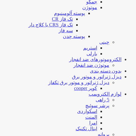
جمکو
موتوژن
پوسته آلومینیوم
تک فاز CR
تک فاز CRS یا کلاچ دار
سه فاز
پوسته چدن
چینی
استریم
بارلی
الکتروموتورهای ضد انفجار
موتوژن ضد انفجار
بدون دسته بندی
دیزل ژنراتور و موتور برق
دیزل ژنراتور و موتور برق تکفاز
کوپر cooper
لوازم الکتروپمپ
5 راهی
پرشر سوئیچ
اسکواردی
المنت
امرا
ایتال تکنیک
پروانه