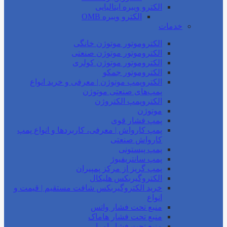
الکترو ویبره ایتالیایی
الکترو ویبره OMB
خدمات
الکتروموتور موتوژن خانگی
الکتروموتور موتوژن صنعتی
الکتروموتور موتوژن کولری
الکتروموتور جمکو
الکتروپمپ موتوژن | معرفی و خرید انواع
پمپ‌های صنعتی موتوژن
الکتروپمپ الکتروژن
موتوژن
پمپ فشار قوی
پمپ کارواش | معرفی، کاربردها و انواع پمپ
کارواش صنعتی
پمپ پیستونی
پمپ سانتریفیوژ
پمپ گریز از مرکز پمپیران
الکتروگیربکس هلیکال
خرید الکتروگیربکس شافت مستقیم | قیمت و
انواع
منبع تحت فشار واتس
منبع تحت فشار هاماک
منبع تحت فشار امرا