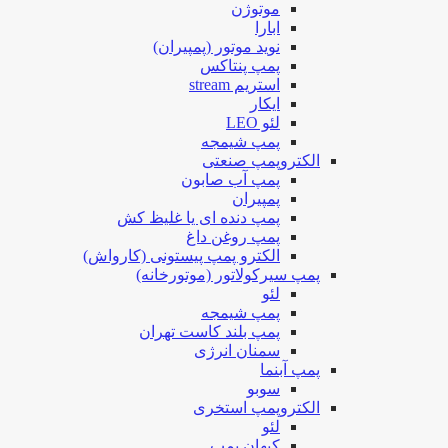
موتوژن
ابارا
نوید موتور (پمپیران)
پمپ پنتاکس
استریم stream
ایکار
لئو LEO
پمپ شیمجه
الکتروپمپ صنعتی
پمپ آب صابون
پمپیران
پمپ دنده ای یا غلیظ کش
پمپ روغن داغ
الکترو پمپ پیستونی (کارواش)
پمپ سیرکولاتور (موتورخانه)
لئو
پمپ شیمجه
پمپ بلند کاست تهران
سمنان انرژی
پمپ آبنما
سوبو
الکتروپمپ استخری
لئو
کیهان پمپ