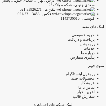
آدرس : تهران، سعدی جنوبی، پاساژ
سعدی جنوبی، همکف، پلاک 25
تلفن ها : 33926271-021
فکس : 33113458-021
کدپستی : 1143736616
لینک های مفید
حریم خصوصی
پرداخت و دریافت
پروموشن
خدمات
درباره ما
پیگیری سفارش
منوی فوتر
پروفایل اینستاگرام
محصولات جدید
فروشگاه
تماس با ما
آخرین اخبار
سفارش قالب
لینک شبکه های اجتماعی: