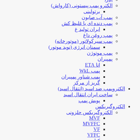
الکترو پمپ پیستونی (کارواش)
برتولینی
پمپ آب صابون
پمپ دنده ای یا غلیظ کش
ایران تولید غ
پمپ روغن داغ
پمپ سیرکولاتور (موتورخانه)
سمنان انرژی (نوید موتور)
پمپ موتوژن
پمپیران
اتا ETA
پمپ WkL
پمپ شناور پمپیران
گریز از مرکز
الکتروپمپ ضد اسید (انتقال اسید)
ساخت ایران انتقال اسید
پویش پمپ
الکتروگیربکس
الکتروگیربکس حلزونی
MVF
MVFFC
VF
VFFC