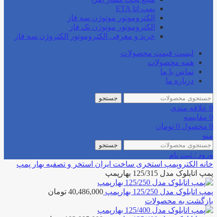
پمپ اتا ETA
الکتروموتور موتوژن سه فاز
الکتروموتور موتوژن تک فاز
خرید و معرفی الکتروموتور الکتروژن سه فاز
لیست قیمت محصولات
همه محصولات
تماس با ما
درباره ما
جستجو
0
علاقه مندی
0
مقایسه
0
محصول
0
تومان
منو
جستجو
ورود / ثبت نام
خانه
الکتروپمپ استخری
ساخت ایران استخر و تصفیه
بهار پمپ
پمپ اتابلوک مدل 125/315 بهارپمپ
پمپ اتابلوک مدل 125/250 بهارپمپ
40,486,000
تومان
بازگشت به محصولات