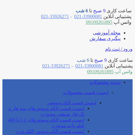
ساعت کاری
9 صبح
تا
6 شب
پشتیبانی آنلاین
33900081-021
-
33926271-021
واتس آپ
09109261895
مجله آموزشی
پیگیری سفارش
ورود / ثبت نام
ساعت کاری
9 صبح
تا
6 شب
پشتیبانی آنلاین
33900081-021
-
33926271-021
واتس آپ
09109261895
دسته محصولات
لیست قیمت محصولات
لیست قیمت الکتروموتور
لیست قیمت الکتروموتورهای سه فاز و
تک فاز صنعتی موتوژن
لیست قیمت الکتروموتورهای 2.2 تا 400
کیلو وات موتوژن
لیست قیمت الکتروموتور الکتروژن