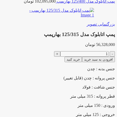
پمپ اتابلوک مدل 125/400 بهارپمپ
102,095,000
تومان
بزرگنمایی تصویر
پمپ اتابلوک مدل 125/315 بهارپمپ
56,328,000
تومان
پمپ
اتابلوک
افزودن به سبد خرید
خرید کنید
مدل
125/315
جنس بدنه : چدن
بهارپمپ
عدد
جنس پروانه : چدن (قابل تغییر)
جنس شافت : فولاد
قطر پروانه : 315 میلی متر
ورودی : 150 میلی متر
خروجی : 125 میلی متر