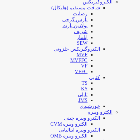
الکتروگیربکس
شافت مستقیم (هلیکال)
رضایت
پارس گرجی
پولادین پارت
شریف
ایلماز
SEW
الکتروگیربکس حلزونی
MVF
MVFFC
VF
VFFC
کتابی
TS
KS
تایلی
JMS
خورشیدی
الکترو ویبره
الکترو ویبره چینی
الکترو ویبره CVM
الکترو ویبره ایتالیایی
الکترو ویبره OMB