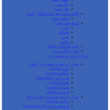
مک پمپ
بهار پمپ
الکتروپمپ ضد اسید (انتقال اسید)
پویش پمپ
منبع تحت فشار
امرا
هاماک
لیدو
واتس
پمپ کارواش خانگی
لوازم الکتروپمپ
دیزل ژنراتور و موتور برق
دیزل ژنراتور و موتور برق تکفاز
کوپر cooper
ولکانو Volcano
هیرو پاپر Heropower
هوندا Honda
هیوندا hyundai
استریم stream
دیزل ژنراتور و موتور برق سه فاز
پرکینز perkins
استنفورد پاور stanford power