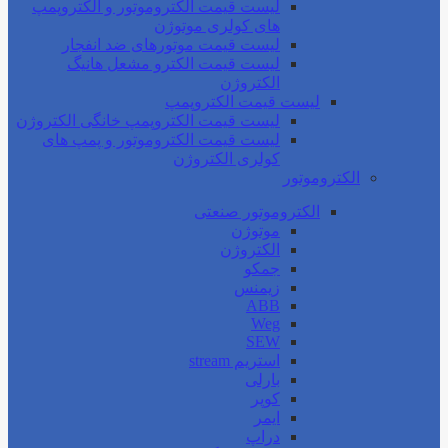
لیست قیمت الکتروموتور و الکتروپمپ
های کولری موتوژن
لیست قیمت موتورهای ضد انفجار
لیست قیمت الکترو مشعل هانیگ
الکتروژن
لیست قیمت الکتروپمپ
لیست قیمت الکتروپمپ خانگی الکتروژن
لیست قیمت الکتروموتور و پمپ های
کولری الکتروژن
الکتروموتور
الکتروموتور صنعتی
موتوژن
الکتروژن
جمکو
زیمنس
ABB
Weg
SEW
استریم stream
بارلی
کوپر
ایمر
دراپ