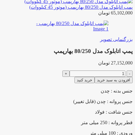
پمپ اتابلوک مدل 80/250 بهارپمپ (موتور 45 کیلووات)
65,102,000
تومان
بزرگنمایی تصویر
پمپ اتابلوک مدل 80/250 بهارپمپ
27,152,000
تومان
پمپ
اتابلوک
افزودن به سبد خرید
خرید کنید
مدل
80/250
جنس بدنه : چدن
بهارپمپ
عدد
جنس پروانه : چدن (قابل تغییر)
جنس شافت : فولاد
قطر پروانه : 250 میلی متر
ورودی : 100 میلی متر