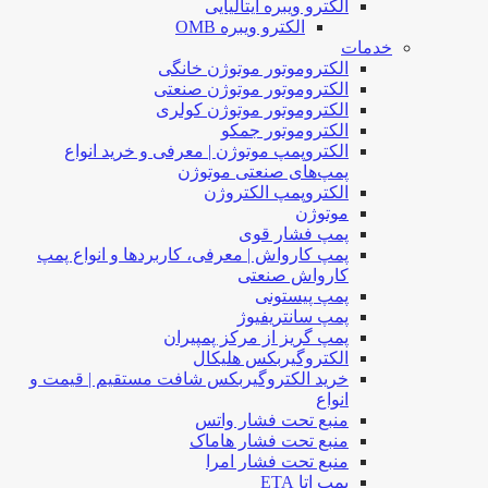
الکترو ویبره ایتالیایی
الکترو ویبره OMB
خدمات
الکتروموتور موتوژن خانگی
الکتروموتور موتوژن صنعتی
الکتروموتور موتوژن کولری
الکتروموتور جمکو
الکتروپمپ موتوژن | معرفی و خرید انواع
پمپ‌های صنعتی موتوژن
الکتروپمپ الکتروژن
موتوژن
پمپ فشار قوی
پمپ کارواش | معرفی، کاربردها و انواع پمپ
کارواش صنعتی
پمپ پیستونی
پمپ سانتریفیوژ
پمپ گریز از مرکز پمپیران
الکتروگیربکس هلیکال
خرید الکتروگیربکس شافت مستقیم | قیمت و
انواع
منبع تحت فشار واتس
منبع تحت فشار هاماک
منبع تحت فشار امرا
پمپ اتا ETA