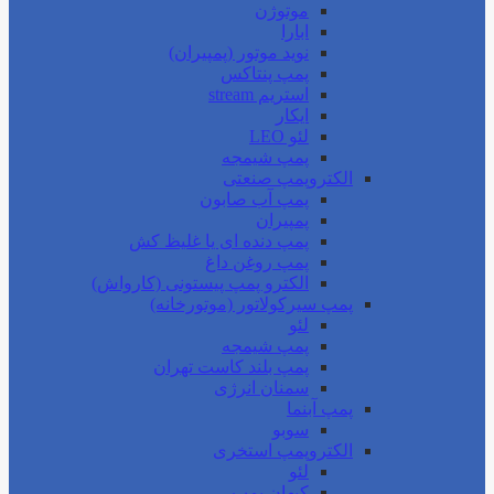
موتوژن
ابارا
نوید موتور (پمپیران)
پمپ پنتاکس
استریم stream
ایکار
لئو LEO
پمپ شیمجه
الکتروپمپ صنعتی
پمپ آب صابون
پمپیران
پمپ دنده ای یا غلیظ کش
پمپ روغن داغ
الکترو پمپ پیستونی (کارواش)
پمپ سیرکولاتور (موتورخانه)
لئو
پمپ شیمجه
پمپ بلند کاست تهران
سمنان انرژی
پمپ آبنما
سوبو
الکتروپمپ استخری
لئو
کیهان پمپ