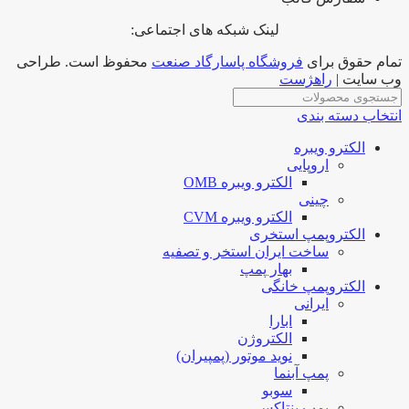
لینک شبکه های اجتماعی:
تمام حقوق برای
فروشگاه پاسارگاد صنعت
محفوظ است. طراحی
وب سایت |
راهژست
انتخاب دسته بندی
الکترو ویبره
اروپایی
الکترو ویبره OMB
چینی
الکترو ویبره CVM
الکتروپمپ استخری
ساخت ایران استخر و تصفیه
بهار پمپ
الکتروپمپ خانگی
ایرانی
ابارا
الکتروژن
نوید موتور (پمپیران)
پمپ آبنما
سوبو
پمپ پنتاکس