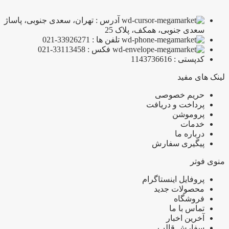
آدرس : تهران، سعدی جنوبی، پاساژ
سعدی جنوبی، همکف، پلاک 25
تلفن ها : 33926271-021
فکس : 33113458-021
کدپستی : 1143736616
لینک های مفید
حریم خصوصی
پرداخت و دریافت
پروموشن
خدمات
درباره ما
پیگیری سفارش
منوی فوتر
پروفایل اینستاگرام
محصولات جدید
فروشگاه
تماس با ما
آخرین اخبار
سفارش قالب