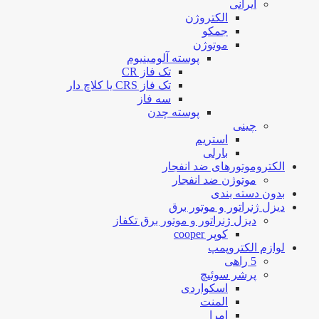
ایرانی
الکتروژن
جمکو
موتوژن
پوسته آلومینیوم
تک فاز CR
تک فاز CRS یا کلاچ دار
سه فاز
پوسته چدن
چینی
استریم
بارلی
الکتروموتورهای ضد انفجار
موتوژن ضد انفجار
بدون دسته بندی
دیزل ژنراتور و موتور برق
دیزل ژنراتور و موتور برق تکفاز
کوپر cooper
لوازم الکتروپمپ
5 راهی
پرشر سوئیچ
اسکواردی
المنت
امرا