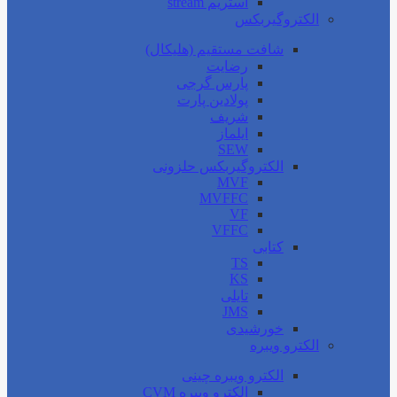
استریم stream
الکتروگیربکس
شافت مستقیم (هلیکال)
رضایت
پارس گرجی
پولادین پارت
شریف
ایلماز
SEW
الکتروگیربکس حلزونی
MVF
MVFFC
VF
VFFC
کتابی
TS
KS
تایلی
JMS
خورشیدی
الکترو ویبره
الکترو ویبره چینی
الکترو ویبره CVM