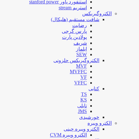
استنفورد پاور stanford power
استریم stream
الکتروگیربکس
شافت مستقیم (هلیکال)
رضایت
پارس گرجی
پولادین پارت
شریف
ایلماز
SEW
الکتروگیربکس حلزونی
MVF
MVFFC
VF
VFFC
کتابی
TS
KS
تایلی
JMS
خورشیدی
الکترو ویبره
الکترو ویبره چینی
الکترو ویبره CVM