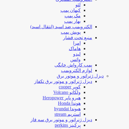
لئو
کیهان پمپ
مک پمپ
بهار پمپ
الکتروپمپ ضد اسید (انتقال اسید)
پویش پمپ
منبع تحت فشار
امرا
هاماک
لیدو
واتس
پمپ کارواش خانگی
لوازم الکتروپمپ
دیزل ژنراتور و موتور برق
دیزل ژنراتور و موتور برق تکفاز
کوپر cooper
ولکانو Volcano
هیرو پاپر Heropower
هوندا Honda
هیوندا hyundai
استریم stream
دیزل ژنراتور و موتور برق سه فاز
پرکینز perkins