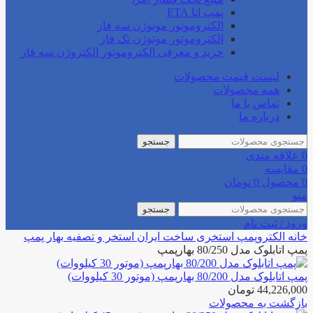
پمپ اتا ETA
الکتروموتور موتوژن سه فاز
الکتروموتور موتوژن تک فاز
خرید و معرفی الکتروموتور الکتروژن سه فاز
لیست قیمت محصولات
همه محصولات
تماس با ما
درباره ما
جستجو
0
علاقه مندی
0
مقایسه
0
محصول
0
تومان
منو
جستجو
ورود / ثبت نام
خانه
الکتروپمپ استخری
ساخت ایران استخر و تصفیه
بهار پمپ
پمپ اتابلوک مدل 80/250 بهارپمپ
پمپ اتابلوک مدل 80/200 بهارپمپ (موتور 30 کیلووات)
44,226,000
تومان
بازگشت به محصولات