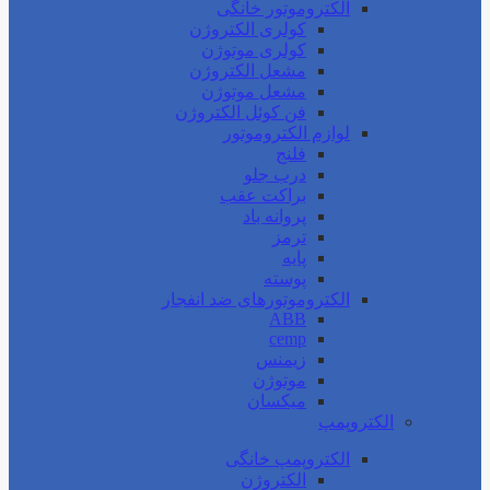
الکتروموتور خانگی
کولری الکتروژن
کولری موتوژن
مشعل الکتروژن
مشعل موتوژن
فن کوئل الکتروژن
لوازم الکتروموتور
فلنج
درب جلو
براکت عقب
پروانه باد
ترمز
پایه
پوسته
الکتروموتورهای ضد انفجار
ABB
cemp
زیمنس
موتوژن
میکسان
الکتروپمپ
الکتروپمپ خانگی
الکتروژن