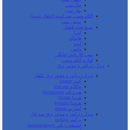
مک پمپ
بهار پمپ
الکتروپمپ ضد اسید (انتقال اسید)
پویش پمپ
منبع تحت فشار
امرا
هاماک
لیدو
واتس
پمپ کارواش خانگی
لوازم الکتروپمپ
دیزل ژنراتور و موتور برق
دیزل ژنراتور و موتور برق تکفاز
کوپر cooper
ولکانو Volcano
هیرو پاپر Heropower
هوندا Honda
هیوندا hyundai
استریم stream
دیزل ژنراتور و موتور برق سه فاز
پرکینز perkins
استنفورد پاور stanford power