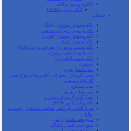
الکترو ویبره ایتالیایی
الکترو ویبره OMB
خدمات
الکتروموتور موتوژن خانگی
الکتروموتور موتوژن صنعتی
الکتروموتور موتوژن کولری
الکتروموتور جمکو
الکتروپمپ موتوژن | معرفی و خرید انواع
پمپ‌های صنعتی موتوژن
الکتروپمپ الکتروژن
موتوژن
پمپ فشار قوی
پمپ کارواش | معرفی، کاربردها و انواع پمپ
کارواش صنعتی
پمپ پیستونی
پمپ سانتریفیوژ
پمپ گریز از مرکز پمپیران
الکتروگیربکس هلیکال
خرید الکتروگیربکس شافت مستقیم | قیمت و
انواع
منبع تحت فشار واتس
منبع تحت فشار هاماک
منبع تحت فشار امرا