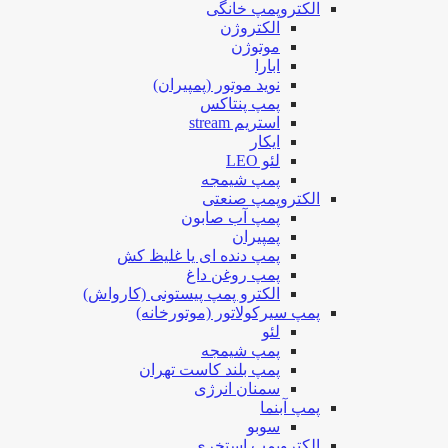
الکتروپمپ خانگی
الکتروژن
موتوژن
ابارا
نوید موتور (پمپیران)
پمپ پنتاکس
استریم stream
ایکار
لئو LEO
پمپ شیمجه
الکتروپمپ صنعتی
پمپ آب صابون
پمپیران
پمپ دنده ای یا غلیظ کش
پمپ روغن داغ
الکترو پمپ پیستونی (کارواش)
پمپ سیرکولاتور (موتورخانه)
لئو
پمپ شیمجه
پمپ بلند کاست تهران
سمنان انرژی
پمپ آبنما
سوبو
الکتروپمپ استخری