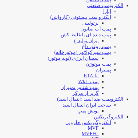
الکتروپمپ صنعتی
ابارا
الکترو پمپ پیستونی (کارواش)
برتولینی
پمپ آب صابون
پمپ دنده ای یا غلیظ کش
ایران تولید غ
پمپ روغن داغ
پمپ سیرکولاتور (موتورخانه)
سمنان انرژی (نوید موتور)
پمپ موتوژن
پمپیران
اتا ETA
پمپ WkL
پمپ شناور پمپیران
گریز از مرکز
الکتروپمپ ضد اسید (انتقال اسید)
ساخت ایران انتقال اسید
پویش پمپ
الکتروگیربکس
الکتروگیربکس حلزونی
MVF
MVFFC