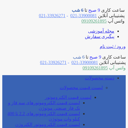
ساعت کاری
9 صبح
تا
6 شب
پشتیبانی آنلاین
33900081-021
-
33926271-021
واتس آپ
09109261895
مجله آموزشی
پیگیری سفارش
ورود / ثبت نام
ساعت کاری
9 صبح
تا
6 شب
پشتیبانی آنلاین
33900081-021
-
33926271-021
واتس آپ
09109261895
دسته محصولات
لیست قیمت محصولات
لیست قیمت الکتروموتور
لیست قیمت الکتروموتورهای سه فاز و
تک فاز صنعتی موتوژن
لیست قیمت الکتروموتورهای 2.2 تا 400
کیلو وات موتوژن
لیست قیمت الکتروموتور الکتروژن