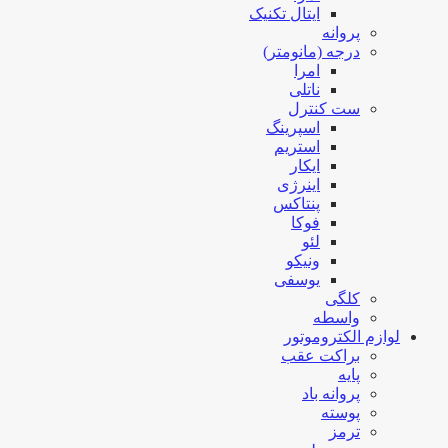
ایتال تکنیک
پروانه
درجه (مانومتر)
امرا
ناتلی
ست کنترل
اسپرینگ
استریم
ایکار
اینرژی
پنتاکس
فوکا
لئو
ونیکو
یوسفی
کلگی
واسطه
لوازم الکتروموتور
براکت عقب
پایه
پروانه باد
پوسته
ترمز