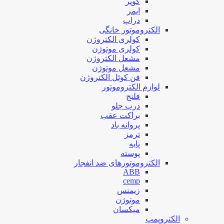
کوپر
ایمر
دراپ
الکتروموتور خانگی
کولری الکتروژن
کولری موتوژن
مشعل الکتروژن
مشعل موتوژن
فن کوئل الکتروژن
لوازم الکتروموتور
فلنج
درب جلو
براکت عقب
پروانه باد
ترمز
پایه
پوسته
الکتروموتورهای ضد انفجار
ABB
cemp
زیمنس
موتوژن
میکسان
الکتروپمپ