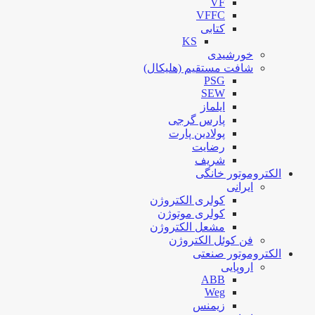
VF
VFFC
کتابی
KS
خورشیدی
شافت مستقیم (هلیکال)
PSG
SEW
ایلماز
پارس گرجی
پولادین پارت
رضایت
شریف
الکتروموتور خانگی
ایرانی
کولری الکتروژن
کولری موتوژن
مشعل الکتروژن
فن کوئل الکتروژن
الکتروموتور صنعتی
اروپایی
ABB
Weg
زیمنس