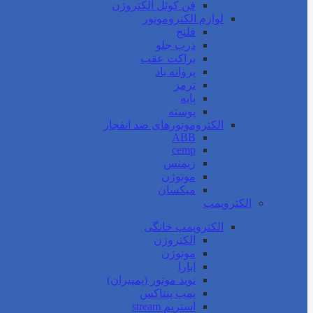
فن کوئل الکتروژن
لوازم الکتروموتور
فلنج
درب جلو
براکت عقب
پروانه باد
ترمز
پایه
پوسته
الکتروموتورهای ضد انفجار
ABB
cemp
زیمنس
موتوژن
میکسان
الکتروپمپ
الکتروپمپ خانگی
الکتروژن
موتوژن
ابارا
نوید موتور (پمپیران)
پمپ پنتاکس
استریم stream