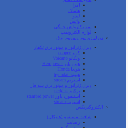
امرا
هاماک
لیدو
واتس
پمپ کارواش خانگی
لوازم الکتروپمپ
دیزل ژنراتور و موتور برق
دیزل ژنراتور و موتور برق تکفاز
کوپر cooper
ولکانو Volcano
هیرو پاپر Heropower
هوندا Honda
هیوندا hyundai
استریم stream
دیزل ژنراتور و موتور برق سه فاز
پرکینز perkins
استنفورد پاور stanford power
استریم stream
الکتروگیربکس
شافت مستقیم (هلیکال)
رضایت
پارس گرجی