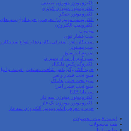
الکتروموتور موتوژن صنعتی
الکتروموتور موتوژن کولری
الکتروموتور جمکو
الکتروپمپ موتوژن | معرفی و خرید انواع پمپ‌ها
الکتروپمپ الکتروژن
موتوژن
پمپ فشار قوی
پمپ کارواش | معرفی، کاربردها و انواع پمپ کار
پمپ پیستونی
پمپ سانتریفیوژ
پمپ گریز از مرکز پمپیران
الکتروگیربکس هلیکال
خرید الکتروگیربکس شافت مستقیم | قیمت و انواع
منبع تحت فشار واتس
منبع تحت فشار هاماک
منبع تحت فشار امرا
پمپ اتا ETA
الکتروموتور موتوژن سه فاز
الکتروموتور موتوژن تک فاز
خرید و معرفی الکتروموتور الکتروژن سه فاز
لیست قیمت محصولات
همه محصولات
تماس با ما