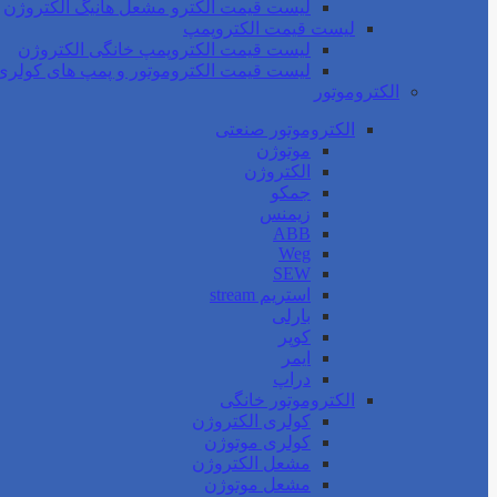
لیست قیمت الکترو مشعل هانیگ الکتروژن
لیست قیمت الکتروپمپ
لیست قیمت الکتروپمپ خانگی الکتروژن
لیست قیمت الکتروموتور و پمپ های کولری
الکتروموتور
الکتروموتور صنعتی
موتوژن
الکتروژن
جمکو
زیمنس
ABB
Weg
SEW
استریم stream
بارلی
کوپر
ایمر
دراپ
الکتروموتور خانگی
کولری الکتروژن
کولری موتوژن
مشعل الکتروژن
مشعل موتوژن