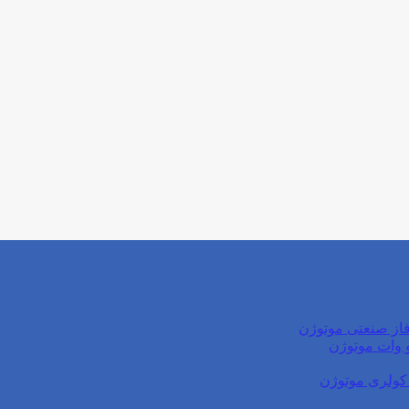
از صنعتی موتوژن
کولری موتوژن