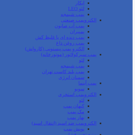
ایکار
لئو LEO
پمپ شیمجه
الکتروپمپ صنعتی
پمپ آب صابون
پمپیران
پمپ دنده ای یا غلیظ کش
پمپ روغن داغ
الکترو پمپ پیستونی (کارواش)
پمپ سیرکولاتور (موتورخانه)
لئو
پمپ شیمجه
پمپ بلند کاست تهران
سمنان انرژی
پمپ آبنما
سوبو
الکتروپمپ استخری
لئو
کیهان پمپ
مک پمپ
بهار پمپ
الکتروپمپ ضد اسید (انتقال اسید)
پویش پمپ
منبع تحت فشار