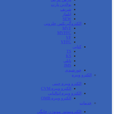
پولادین پارت
شریف
ایلماز
SEW
الکتروگیربکس حلزونی
MVF
MVFFC
VF
VFFC
کتابی
TS
KS
تایلی
JMS
خورشیدی
الکترو ویبره
الکترو ویبره چینی
الکترو ویبره CVM
الکترو ویبره ایتالیایی
الکترو ویبره OMB
خدمات
الکتروموتور موتوژن خانگی