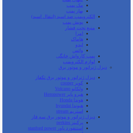
مک پمپ
بهار پمپ
الکتروپمپ ضد اسید (انتقال اسید)
پویش پمپ
منبع تحت فشار
امرا
هاماک
لیدو
واتس
پمپ کارواش خانگی
لوازم الکتروپمپ
دیزل ژنراتور و موتور برق
دیزل ژنراتور و موتور برق تکفاز
کوپر cooper
ولکانو Volcano
هیرو پاپر Heropower
هوندا Honda
هیوندا hyundai
استریم stream
دیزل ژنراتور و موتور برق سه فاز
پرکینز perkins
استنفورد پاور stanford power