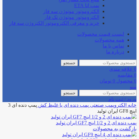
پمپ اتا ETA
الکتروموتور موتوژن سه فاز
الکتروموتور موتوژن تک فاز
خرید و معرفی الکتروموتور الکتروژن سه فاز
لیست قیمت محصولات
همه محصولات
تماس با ما
درباره ما
جستجو
0
علاقه مندی
0
مقایسه
0
محصول
0
تومان
منو
جستجو
ورود / ثبت نام
خانه
الکتروپمپ صنعتی
پمپ دنده ای یا غلیظ کش
پمپ دنده ای 3
اینچ GF8 ایران تولید
پمپ دنده ای 2 و 1/2 اینچ GF7 ایران تولید
بازگشت به محصولات