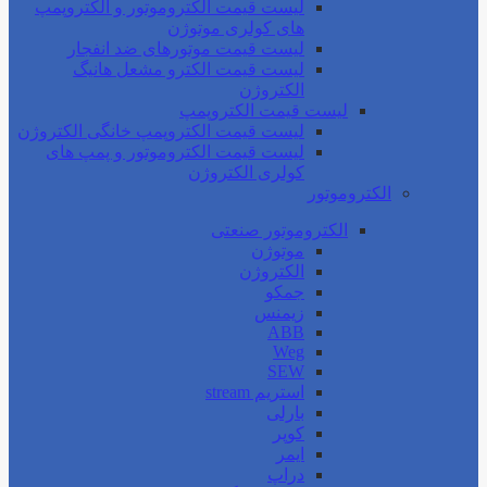
لیست قیمت الکتروموتور و الکتروپمپ
های کولری موتوژن
لیست قیمت موتورهای ضد انفجار
لیست قیمت الکترو مشعل هانیگ
الکتروژن
لیست قیمت الکتروپمپ
لیست قیمت الکتروپمپ خانگی الکتروژن
لیست قیمت الکتروموتور و پمپ های
کولری الکتروژن
الکتروموتور
الکتروموتور صنعتی
موتوژن
الکتروژن
جمکو
زیمنس
ABB
Weg
SEW
استریم stream
بارلی
کوپر
ایمر
دراپ