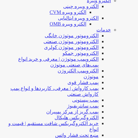
الکترو ویبره
الکترو ویبره چینی
الکترو ویبره CVM
الکترو ویبره ایتالیایی
الکترو ویبره OMB
خدمات
الکتروموتور موتوژن خانگی
الکتروموتور موتوژن صنعتی
الکتروموتور موتوژن کولری
الکتروموتور جمکو
الکتروپمپ موتوژن | معرفی و خرید انواع
پمپ‌های صنعتی موتوژن
الکتروپمپ الکتروژن
موتوژن
پمپ فشار قوی
پمپ کارواش | معرفی، کاربردها و انواع پمپ
کارواش صنعتی
پمپ پیستونی
پمپ سانتریفیوژ
پمپ گریز از مرکز پمپیران
الکتروگیربکس هلیکال
خرید الکتروگیربکس شافت مستقیم | قیمت و
انواع
منبع تحت فشار واتس