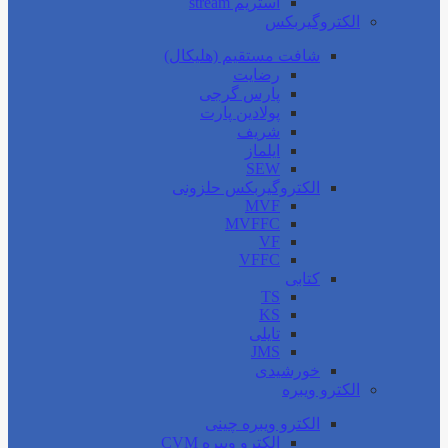
استریم stream
الکتروگیربکس
شافت مستقیم (هلیکال)
رضایت
پارس گرجی
پولادین پارت
شریف
ایلماز
SEW
الکتروگیربکس حلزونی
MVF
MVFFC
VF
VFFC
کتابی
TS
KS
تایلی
JMS
خورشیدی
الکترو ویبره
الکترو ویبره چینی
الکترو ویبره CVM