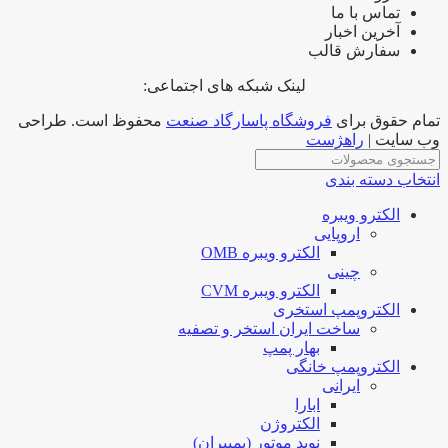
تماس با ما
آخرین اخبار
سفارش قالب
لینک شبکه های اجتماعی:
تمام حقوق برای
فروشگاه پاسارگاد صنعت
محفوظ است. طراحی
وب سایت |
راهژست
انتخاب دسته بندی
الکترو ویبره
اروپایی
الکترو ویبره OMB
چینی
الکترو ویبره CVM
الکتروپمپ استخری
ساخت ایران استخر و تصفیه
بهار پمپ
الکتروپمپ خانگی
ایرانی
ابارا
الکتروژن
نوید موتور (پمپیران)