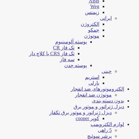
ABB
Weg
زیمنس
ایرانی
الکتروژن
جمکو
موتوژن
پوسته آلومینیوم
تک فاز CR
تک فاز CRS یا کلاچ دار
سه فاز
پوسته چدن
چینی
استریم
بارلی
الکتروموتورهای ضد انفجار
موتوژن ضد انفجار
بدون دسته بندی
دیزل ژنراتور و موتور برق
دیزل ژنراتور و موتور برق تکفاز
کوپر cooper
لوازم الکتروپمپ
5 راهی
پرشر سوئیچ