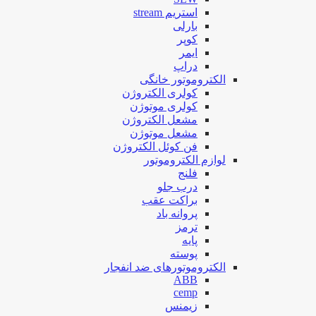
استریم stream
بارلی
کوپر
ایمر
دراپ
الکتروموتور خانگی
کولری الکتروژن
کولری موتوژن
مشعل الکتروژن
مشعل موتوژن
فن کوئل الکتروژن
لوازم الکتروموتور
فلنج
درب جلو
براکت عقب
پروانه باد
ترمز
پایه
پوسته
الکتروموتورهای ضد انفجار
ABB
cemp
زیمنس