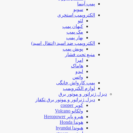
پمپ آبنما
سوبو
الکتروپمپ استخری
لئو
کیهان پمپ
مک پمپ
بهار پمپ
الکتروپمپ ضد اسید (انتقال اسید)
پویش پمپ
منبع تحت فشار
امرا
هاماک
لیدو
واتس
پمپ کارواش خانگی
لوازم الکتروپمپ
دیزل ژنراتور و موتور برق
دیزل ژنراتور و موتور برق تکفاز
کوپر cooper
ولکانو Volcano
هیرو پاپر Heropower
هوندا Honda
هیوندا hyundai