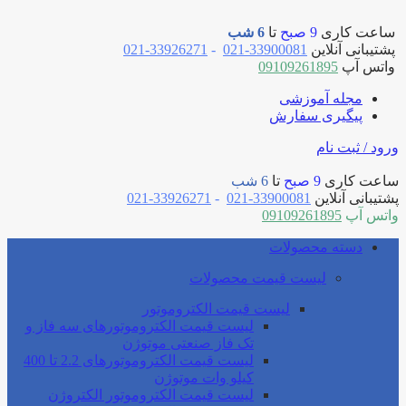
ساعت کاری
9 صبح
تا
6 شب
پشتیبانی آنلاین
33900081-021
-
33926271-021
واتس آپ
09109261895
مجله آموزشی
پیگیری سفارش
ورود / ثبت نام
ساعت کاری
9 صبح
تا
6 شب
پشتیبانی آنلاین
33900081-021
-
33926271-021
واتس آپ
09109261895
دسته محصولات
لیست قیمت محصولات
لیست قیمت الکتروموتور
لیست قیمت الکتروموتورهای سه فاز و
تک فاز صنعتی موتوژن
لیست قیمت الکتروموتورهای 2.2 تا 400
کیلو وات موتوژن
لیست قیمت الکتروموتور الکتروژن