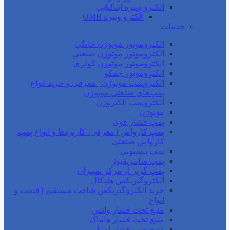
الکترو ویبره ایتالیایی
الکترو ویبره OMB
خدمات
الکتروموتور موتوژن خانگی
الکتروموتور موتوژن صنعتی
الکتروموتور موتوژن کولری
الکتروموتور جمکو
الکتروپمپ موتوژن | معرفی و خرید انواع
پمپ‌های صنعتی موتوژن
الکتروپمپ الکتروژن
موتوژن
پمپ فشار قوی
پمپ کارواش | معرفی، کاربردها و انواع پمپ
کارواش صنعتی
پمپ پیستونی
پمپ سانتریفیوژ
پمپ گریز از مرکز پمپیران
الکتروگیربکس هلیکال
خرید الکتروگیربکس شافت مستقیم | قیمت و
انواع
منبع تحت فشار واتس
منبع تحت فشار هاماک
منبع تحت فشار امرا