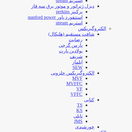
استریم stream
دیزل ژنراتور و موتور برق سه فاز
پرکینز perkins
استنفورد پاور stanford power
استریم stream
الکتروگیربکس
شافت مستقیم (هلیکال)
رضایت
پارس گرجی
پولادین پارت
شریف
ایلماز
SEW
الکتروگیربکس حلزونی
MVF
MVFFC
VF
VFFC
کتابی
TS
KS
تایلی
JMS
خورشیدی