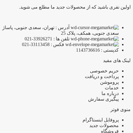
اولین نفری باشید که از محصولات جدید ما مطلع می شوید.
آدرس : تهران، سعدی جنوبی، پاساژ
سعدی جنوبی، همکف، پلاک 25
تلفن ها : 33926271-021
فکس : 33113458-021
کدپستی : 1143736616
لینک های مفید
حریم خصوصی
پرداخت و دریافت
پروموشن
خدمات
درباره ما
پیگیری سفارش
منوی فوتر
پروفایل اینستاگرام
محصولات جدید
فروشگاه