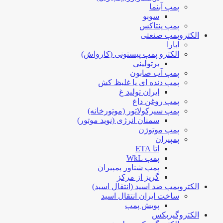
پمپ آبنما
سوبو
پمپ پنتاکس
الکتروپمپ صنعتی
ابارا
الکترو پمپ پیستونی (کارواش)
برتولینی
پمپ آب صابون
پمپ دنده ای یا غلیظ کش
ایران تولید غ
پمپ روغن داغ
پمپ سیرکولاتور (موتورخانه)
سمنان انرژی (نوید موتور)
پمپ موتوژن
پمپیران
اتا ETA
پمپ WkL
پمپ شناور پمپیران
گریز از مرکز
الکتروپمپ ضد اسید (انتقال اسید)
ساخت ایران انتقال اسید
پویش پمپ
الکتروگیربکس