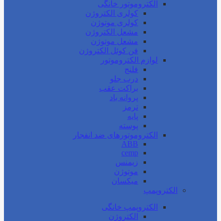
الکتروموتور خانگی
کولری الکتروژن
کولری موتوژن
مشعل الکتروژن
مشعل موتوژن
فن کوئل الکتروژن
لوازم الکتروموتور
فلنج
درب جلو
براکت عقب
پروانه باد
ترمز
پایه
پوسته
الکتروموتورهای ضد انفجار
ABB
cemp
زیمنس
موتوژن
میکسان
الکتروپمپ
الکتروپمپ خانگی
الکتروژن