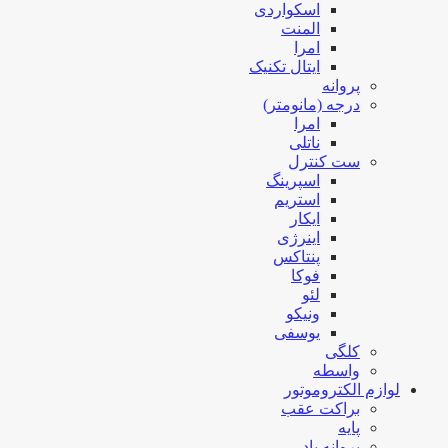
اسکواردی
المنت
امرا
ایتال تکنیک
پروانه
درجه (مانومتر)
امرا
ناتلی
ست کنترل
اسپرینگ
استریم
ایکار
اینرژی
پنتاکس
فوکا
لئو
ونیکو
یوسفی
کلگی
واسطه
لوازم الکتروموتور
براکت عقب
پایه
پروانه باد