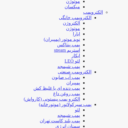
موتوژن
میکسان
الکتروپمپ
الکتروپمپ خانگی
الکتروژن
موتوژن
ابارا
نوید موتور (پمپیران)
پمپ پنتاکس
استریم stream
ایکار
لئو LEO
پمپ شیمجه
الکتروپمپ صنعتی
پمپ آب صابون
پمپیران
پمپ دنده ای یا غلیظ کش
پمپ روغن داغ
الکترو پمپ پیستونی (کارواش)
پمپ سیرکولاتور (موتورخانه)
لئو
پمپ شیمجه
پمپ بلند کاست تهران
سمنان انرژی