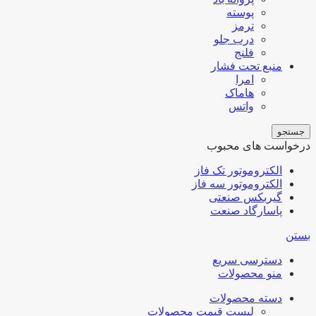
پوسته
ترمز
درب جلو
فلنج
منبع تحت فشار
امرا
هاماک
واتس
جستجو
درخواست های محبوب
الکتروموتور تک فاز
الکتروموتور سه فاز
گیربکس صنعتی
پاسارگاد صنعت
بستن
دسترسی سریع
منو محصولات
دسته محصولات
لیست قیمت محصولات