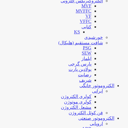
الکتروگیربکس حلزونی
MVF
MVFFC
VF
VFFC
کتابی
KS
خورشیدی
شافت مستقیم (هلیکال)
PSG
SEW
ایلماز
پارس گرجی
پولادین پارت
رضایت
شریف
الکتروموتور خانگی
ایرانی
کولری الکتروژن
کولری موتوژن
مشعل الکتروژن
فن کوئل الکتروژن
الکتروموتور صنعتی
اروپایی