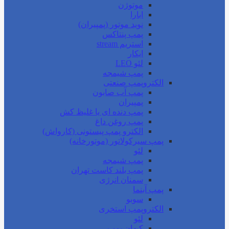
موتوژن
ابارا
نوید موتور (پمپیران)
پمپ پنتاکس
استریم stream
ایکار
لئو LEO
پمپ شیمجه
الکتروپمپ صنعتی
پمپ آب صابون
پمپیران
پمپ دنده ای یا غلیظ کش
پمپ روغن داغ
الکترو پمپ پیستونی (کارواش)
پمپ سیرکولاتور (موتورخانه)
لئو
پمپ شیمجه
پمپ بلند کاست تهران
سمنان انرژی
پمپ آبنما
سوبو
الکتروپمپ استخری
لئو
کیهان پمپ