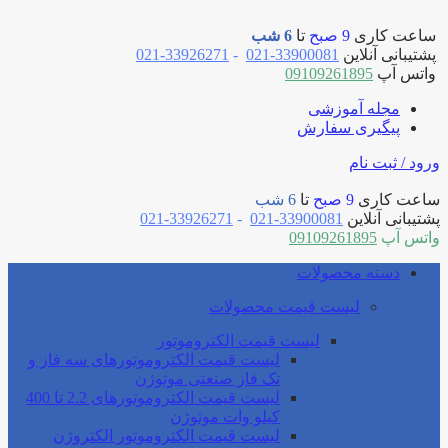
ساعت کاری
9 صبح
تا
6 شب
پشتیبانی آنلاین
33900081-021
-
33926271-021
واتس آپ
09109261895
مجله آموزشی
پیگیری سفارش
ورود / ثبت نام
ساعت کاری
9 صبح
تا
6 شب
پشتیبانی آنلاین
33900081-021
-
33926271-021
واتس آپ
09109261895
دسته محصولات
لیست قیمت محصولات
لیست قیمت الکتروموتور
لیست قیمت الکتروموتورهای سه فاز و
تک فاز صنعتی موتوژن
لیست قیمت الکتروموتورهای 2.2 تا 400
کیلو وات موتوژن
لیست قیمت الکتروموتور الکتروژن