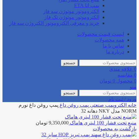
پمپ اتا ETA
الکتروموتور موتوژن سه فاز
الکتروموتور موتوژن تک فاز
خرید و معرفی الکتروموتور الکتروژن سه فاز
لیست قیمت محصولات
همه محصولات
تماس با ما
درباره ما
جستجو
0
علاقه مندی
0
مقایسه
0
محصول
0
تومان
منو
جستجو
ورود / ثبت نام
خانه
الکتروپمپ صنعتی
پمپ روغن داغ
پمپ روغن داغ نورم
NORM مدل NKY دهانه 32
منبع تحت فشار 100 لیتری هاماک
9,350,000
تومان
بازگشت به محصولات