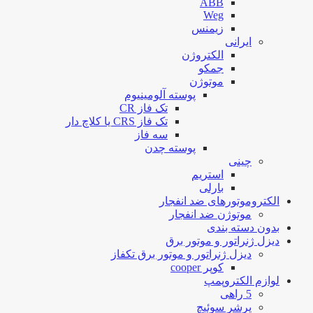
ABB
Weg
زیمنس
ایرانی
الکتروژن
جمکو
موتوژن
پوسته آلومینیوم
تک فاز CR
تک فاز CRS یا کلاچ دار
سه فاز
پوسته چدن
چینی
استریم
بارلی
الکتروموتورهای ضد انفجار
موتوژن ضد انفجار
بدون دسته بندی
دیزل ژنراتور و موتور برق
دیزل ژنراتور و موتور برق تکفاز
کوپر cooper
لوازم الکتروپمپ
5 راهی
پرشر سوئیچ