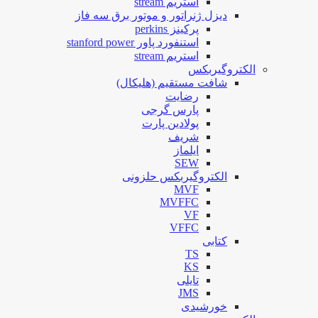
استریم stream
دیزل ژنراتور و موتور برق سه فاز
پرکینز perkins
استنفورد پاور stanford power
استریم stream
الکتروگیربکس
شافت مستقیم (هلیکال)
رضایت
پارس گرجی
پولادین پارت
شریف
ایلماز
SEW
الکتروگیربکس حلزونی
MVF
MVFFC
VF
VFFC
کتابی
TS
KS
تایلی
JMS
خورشیدی