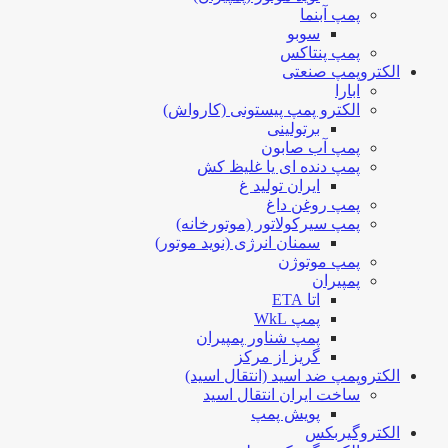
پمپ آبنما
سوبو
پمپ پنتاکس
الکتروپمپ صنعتی
ابارا
الکترو پمپ پیستونی (کارواش)
برتولینی
پمپ آب صابون
پمپ دنده ای یا غلیظ کش
ایران تولید غ
پمپ روغن داغ
پمپ سیرکولاتور (موتورخانه)
سمنان انرژی (نوید موتور)
پمپ موتوژن
پمپیران
اتا ETA
پمپ WkL
پمپ شناور پمپیران
گریز از مرکز
الکتروپمپ ضد اسید (انتقال اسید)
ساخت ایران انتقال اسید
پویش پمپ
الکتروگیربکس