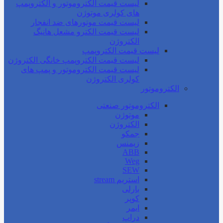
لیست قیمت الکتروموتور و الکتروپمپ
های کولری موتوژن
لیست قیمت موتورهای ضد انفجار
لیست قیمت الکترو مشعل هانیگ
الکتروژن
لیست قیمت الکتروپمپ
لیست قیمت الکتروپمپ خانگی الکتروژن
لیست قیمت الکتروموتور و پمپ های
کولری الکتروژن
الکتروموتور
الکتروموتور صنعتی
موتوژن
الکتروژن
جمکو
زیمنس
ABB
Weg
SEW
استریم stream
بارلی
کوپر
ایمر
دراپ