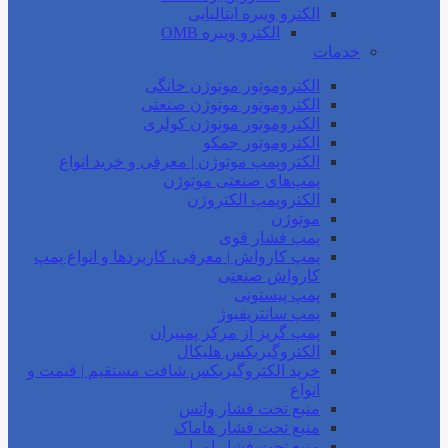
الکترو ویبره ایتالیایی
الکترو ویبره OMB
خدمات
الکتروموتور موتوژن خانگی
الکتروموتور موتوژن صنعتی
الکتروموتور موتوژن کولری
الکتروموتور جمکو
الکتروپمپ موتوژن | معرفی و خرید انواع
پمپ‌های صنعتی موتوژن
الکتروپمپ الکتروژن
موتوژن
پمپ فشار قوی
پمپ کارواش | معرفی، کاربردها و انواع پمپ
کارواش صنعتی
پمپ پیستونی
پمپ سانتریفیوژ
پمپ گریز از مرکز پمپیران
الکتروگیربکس هلیکال
خرید الکتروگیربکس شافت مستقیم | قیمت و
انواع
منبع تحت فشار واتس
منبع تحت فشار هاماک
منبع تحت فشار امرا