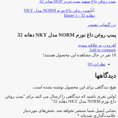
پمپ روغن داغ سهند پمپ تبریز HOP سایز 32
بزرگنمایی تصویر
پمپ روغن داغ نورم NORM مدل NKY دهانه 32
افزودن به علاقه مندی
Add to compare
18
نفر در حال مشاهده این محصول هستند!
نظرات (0)
دیدگاهها
هیچ دیدگاهی برای این محصول نوشته نشده است.
اولین نفری باشید که دیدگاهی را ارسال می کنید برای “پمپ روغن
داغ نورم NORM مدل NKY دهانه 32”
نشانی ایمیل شما منتشر نخواهد شد.
بخش‌های موردنیاز
علامت‌گذاری شده‌اند
*