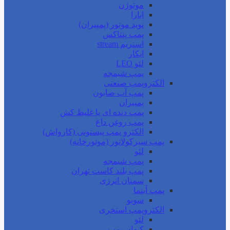
موتوژن
ابارا
نوید موتور (پمپیران)
پمپ پنتاکس
استریم stream
ایکار
لئو LEO
پمپ شیمجه
الکتروپمپ صنعتی
پمپ آب صابون
پمپیران
پمپ دنده ای یا غلیظ کش
پمپ روغن داغ
الکترو پمپ پیستونی (کارواش)
پمپ سیرکولاتور (موتورخانه)
لئو
پمپ شیمجه
پمپ بلند کاست تهران
سمنان انرژی
پمپ آبنما
سوبو
الکتروپمپ استخری
لئو
کیهان پمپ