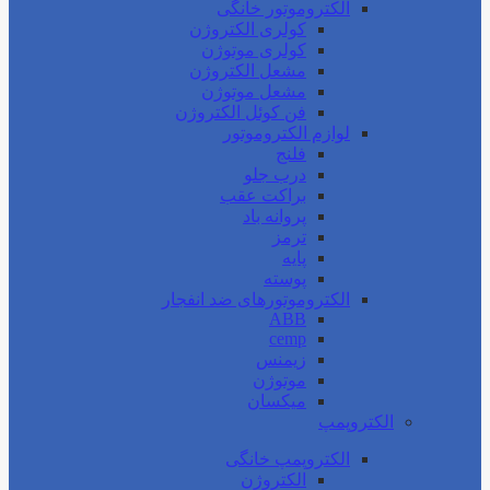
الکتروموتور خانگی
کولری الکتروژن
کولری موتوژن
مشعل الکتروژن
مشعل موتوژن
فن کوئل الکتروژن
لوازم الکتروموتور
فلنج
درب جلو
براکت عقب
پروانه باد
ترمز
پایه
پوسته
الکتروموتورهای ضد انفجار
ABB
cemp
زیمنس
موتوژن
میکسان
الکتروپمپ
الکتروپمپ خانگی
الکتروژن