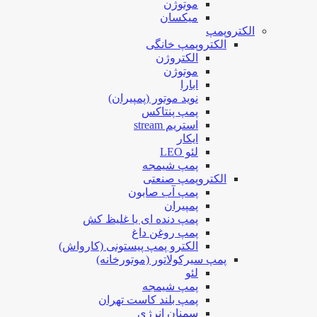
موتوژن
میکسان
الکتروپمپ
الکتروپمپ خانگی
الکتروژن
موتوژن
ابارا
نوید موتور (پمپیران)
پمپ پنتاکس
استریم stream
ایکار
لئو LEO
پمپ شیمجه
الکتروپمپ صنعتی
پمپ آب صابون
پمپیران
پمپ دنده ای یا غلیظ کش
پمپ روغن داغ
الکترو پمپ پیستونی (کارواش)
پمپ سیرکولاتور (موتورخانه)
لئو
پمپ شیمجه
پمپ بلند کاست تهران
سمنان انرژی