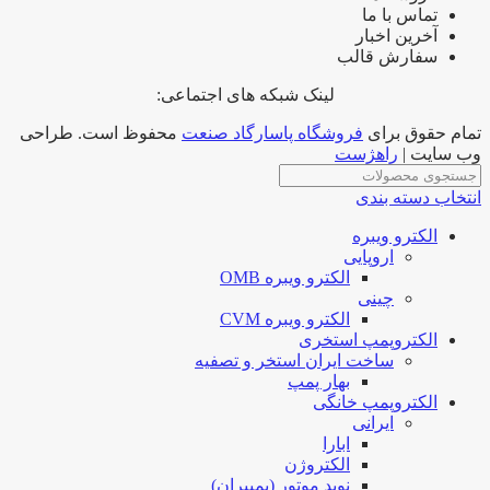
تماس با ما
آخرین اخبار
سفارش قالب
لینک شبکه های اجتماعی:
تمام حقوق برای
فروشگاه پاسارگاد صنعت
محفوظ است. طراحی
وب سایت |
راهژست
انتخاب دسته بندی
الکترو ویبره
اروپایی
الکترو ویبره OMB
چینی
الکترو ویبره CVM
الکتروپمپ استخری
ساخت ایران استخر و تصفیه
بهار پمپ
الکتروپمپ خانگی
ایرانی
ابارا
الکتروژن
نوید موتور (پمپیران)