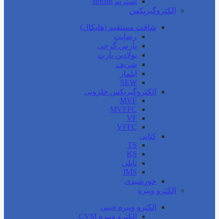
استریم stream
الکتروگیربکس
شافت مستقیم (هلیکال)
رضایت
پارس گرجی
پولادین پارت
شریف
ایلماز
SEW
الکتروگیربکس حلزونی
MVF
MVFFC
VF
VFFC
کتابی
TS
KS
تایلی
JMS
خورشیدی
الکترو ویبره
الکترو ویبره چینی
الکترو ویبره CVM