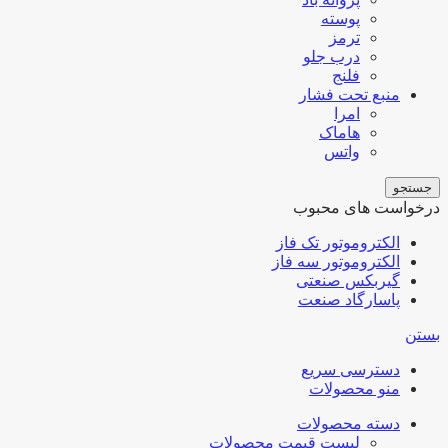
پوسته
ترمز
درب جلو
فلنج
منبع تحت فشار
امرا
هاماک
واتس
جستجو
درخواست های محبوب
الکتروموتور تک فاز
الکتروموتور سه فاز
گیربکس صنعتی
پاسارگاد صنعت
بستن
دسترسی سریع
منو محصولات
دسته محصولات
لیست قیمت محصولات