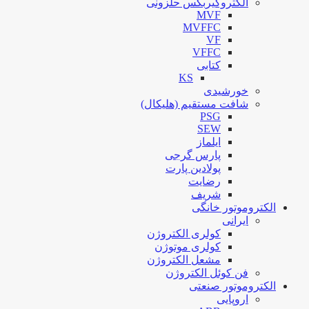
الکتروگیربکس حلزونی
MVF
MVFFC
VF
VFFC
کتابی
KS
خورشیدی
شافت مستقیم (هلیکال)
PSG
SEW
ایلماز
پارس گرجی
پولادین پارت
رضایت
شریف
الکتروموتور خانگی
ایرانی
کولری الکتروژن
کولری موتوژن
مشعل الکتروژن
فن کوئل الکتروژن
الکتروموتور صنعتی
اروپایی