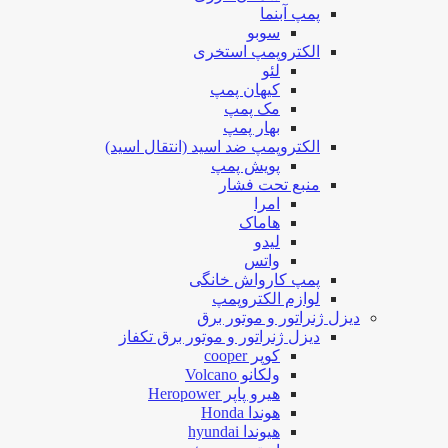
پمپ آبنما
سوبو
الکتروپمپ استخری
لئو
کیهان پمپ
مک پمپ
بهار پمپ
الکتروپمپ ضد اسید (انتقال اسید)
پویش پمپ
منبع تحت فشار
امرا
هاماک
لیدو
واتس
پمپ کارواش خانگی
لوازم الکتروپمپ
دیزل ژنراتور و موتور برق
دیزل ژنراتور و موتور برق تکفاز
کوپر cooper
ولکانو Volcano
هیرو پاپر Heropower
هوندا Honda
هیوندا hyundai