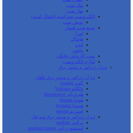
مک پمپ
بهار پمپ
الکتروپمپ ضد اسید (انتقال اسید)
پویش پمپ
منبع تحت فشار
امرا
هاماک
لیدو
واتس
پمپ کارواش خانگی
لوازم الکتروپمپ
دیزل ژنراتور و موتور برق
دیزل ژنراتور و موتور برق تکفاز
کوپر cooper
ولکانو Volcano
هیرو پاپر Heropower
هوندا Honda
هیوندا hyundai
استریم stream
دیزل ژنراتور و موتور برق سه فاز
پرکینز perkins
استنفورد پاور stanford power