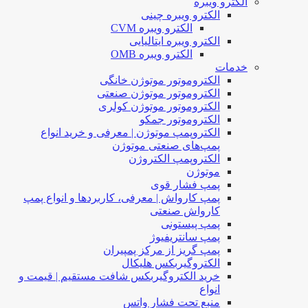
الکترو ویبره
الکترو ویبره چینی
الکترو ویبره CVM
الکترو ویبره ایتالیایی
الکترو ویبره OMB
خدمات
الکتروموتور موتوژن خانگی
الکتروموتور موتوژن صنعتی
الکتروموتور موتوژن کولری
الکتروموتور جمکو
الکتروپمپ موتوژن | معرفی و خرید انواع
پمپ‌های صنعتی موتوژن
الکتروپمپ الکتروژن
موتوژن
پمپ فشار قوی
پمپ کارواش | معرفی، کاربردها و انواع پمپ
کارواش صنعتی
پمپ پیستونی
پمپ سانتریفیوژ
پمپ گریز از مرکز پمپیران
الکتروگیربکس هلیکال
خرید الکتروگیربکس شافت مستقیم | قیمت و
انواع
منبع تحت فشار واتس