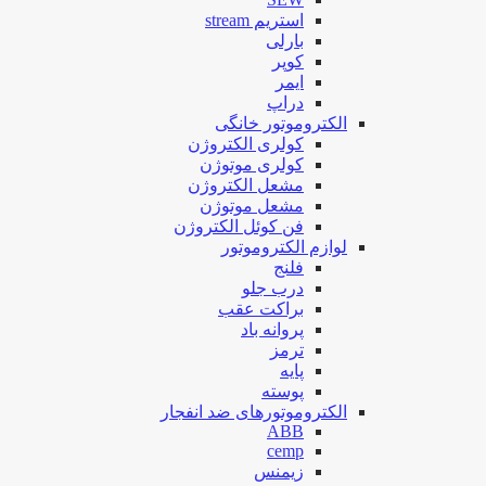
استریم stream
بارلی
کوپر
ایمر
دراپ
الکتروموتور خانگی
کولری الکتروژن
کولری موتوژن
مشعل الکتروژن
مشعل موتوژن
فن کوئل الکتروژن
لوازم الکتروموتور
فلنج
درب جلو
براکت عقب
پروانه باد
ترمز
پایه
پوسته
الکتروموتورهای ضد انفجار
ABB
cemp
زیمنس