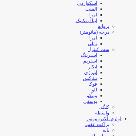
اسکواردی
المنت
امرا
ایتال تکنیک
پروانه
درجه (مانومتر)
امرا
ناتلی
ست کنترل
اسپرینگ
استریم
ایکار
اینرژی
پنتاکس
فوکا
لئو
ونیکو
یوسفی
کلگی
واسطه
لوازم الکتروموتور
براکت عقب
پایه
پروانه باد