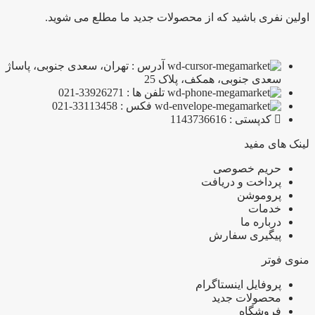
اولین نفری باشید که از محصولات جدید ما مطلع می شوید.
آدرس : تهران، سعدی جنوبی، پاساژ
سعدی جنوبی، همکف، پلاک 25
تلفن ها : 33926271-021
فکس : 33113458-021
کدپستی : 1143736616
لینک های مفید
حریم خصوصی
پرداخت و دریافت
پروموشن
خدمات
درباره ما
پیگیری سفارش
منوی فوتر
پروفایل اینستاگرام
محصولات جدید
فروشگاه