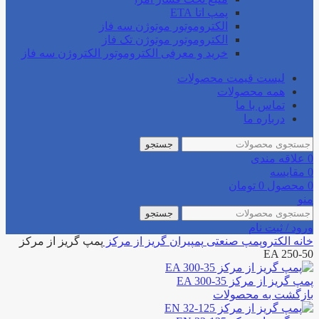
پمپ اتا ETA
الکتروموتور موتوژن سه فاز
الکتروموتور موتوژن تک فاز
خرید و معرفی الکتروموتور الکتروژن سه فاز
لیست قیمت محصولات
همه محصولات
تماس با ما
درباره ما
جستجو
0
علاقه مندی
0
مقایسه
0
محصول
0
تومان
منو
جستجو
ورود / ثبت نام
خانه
الکتروپمپ صنعتی
پمپیران
گریز از مرکز
پمپ گریز از مرکز
EA 250-50
پمپ گریز از مرکز EA 300-35
بازگشت به محصولات