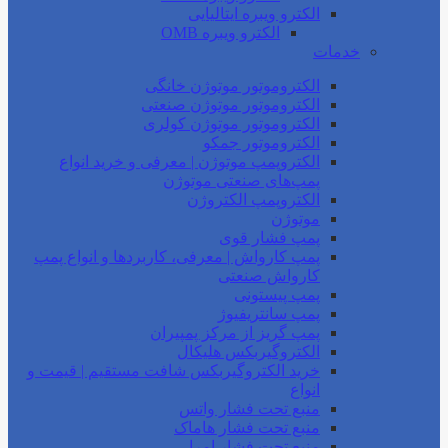
الکترو ویبره ایتالیایی
الکترو ویبره OMB
خدمات
الکتروموتور موتوژن خانگی
الکتروموتور موتوژن صنعتی
الکتروموتور موتوژن کولری
الکتروموتور جمکو
الکتروپمپ موتوژن | معرفی و خرید انواع
پمپ‌های صنعتی موتوژن
الکتروپمپ الکتروژن
موتوژن
پمپ فشار قوی
پمپ کارواش | معرفی، کاربردها و انواع پمپ
کارواش صنعتی
پمپ پیستونی
پمپ سانتریفیوژ
پمپ گریز از مرکز پمپیران
الکتروگیربکس هلیکال
خرید الکتروگیربکس شافت مستقیم | قیمت و
انواع
منبع تحت فشار واتس
منبع تحت فشار هاماک
منبع تحت فشار امرا