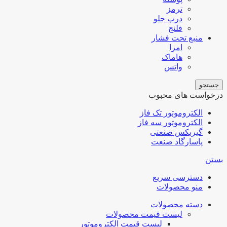
ترمز
درب جلو
فلنج
منبع تحت فشار
امرا
هاماک
واتس
جستجو
درخواست های محبوب
الکتروموتور تک فاز
الکتروموتور سه فاز
گیربکس صنعتی
پاسارگاد صنعت
بستن
دسترسی سریع
منو محصولات
دسته محصولات
لیست قیمت محصولات
لیست قیمت الکتروموتور