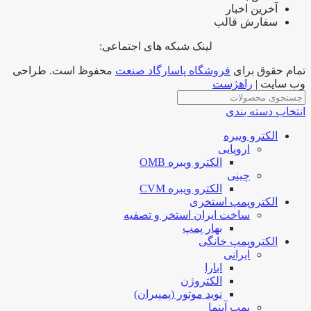
آخرین اخبار
سفارش قالب
لینک شبکه های اجتماعی:
تمام حقوق برای
فروشگاه پاسارگاد صنعت
محفوظ است. طراحی
وب سایت |
راهژست
انتخاب دسته بندی
الکترو ویبره
اروپایی
الکترو ویبره OMB
چینی
الکترو ویبره CVM
الکتروپمپ استخری
ساخت ایران استخر و تصفیه
بهار پمپ
الکتروپمپ خانگی
ایرانی
ابارا
الکتروژن
نوید موتور (پمپیران)
پمپ آبنما