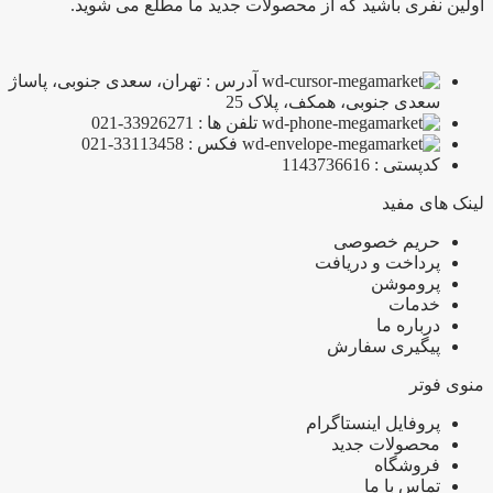
اولین نفری باشید که از محصولات جدید ما مطلع می شوید.
آدرس : تهران، سعدی جنوبی، پاساژ
سعدی جنوبی، همکف، پلاک 25
تلفن ها : 33926271-021
فکس : 33113458-021
کدپستی : 1143736616
لینک های مفید
حریم خصوصی
پرداخت و دریافت
پروموشن
خدمات
درباره ما
پیگیری سفارش
منوی فوتر
پروفایل اینستاگرام
محصولات جدید
فروشگاه
تماس با ما