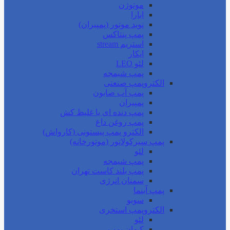
موتوژن
ابارا
نوید موتور (پمپیران)
پمپ پنتاکس
استریم stream
ایکار
لئو LEO
پمپ شیمجه
الکتروپمپ صنعتی
پمپ آب صابون
پمپیران
پمپ دنده ای یا غلیظ کش
پمپ روغن داغ
الکترو پمپ پیستونی (کارواش)
پمپ سیرکولاتور (موتورخانه)
لئو
پمپ شیمجه
پمپ بلند کاست تهران
سمنان انرژی
پمپ آبنما
سوبو
الکتروپمپ استخری
لئو
کیهان پمپ