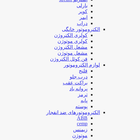
بارلی
کوپر
ایمر
دراپ
الکتروموتور خانگی
کولری الکتروژن
کولری موتوژن
مشعل الکتروژن
مشعل موتوژن
فن کوئل الکتروژن
لوازم الکتروموتور
فلنج
درب جلو
براکت عقب
پروانه باد
ترمز
پایه
پوسته
الکتروموتورهای ضد انفجار
ABB
cemp
زیمنس
موتوژن