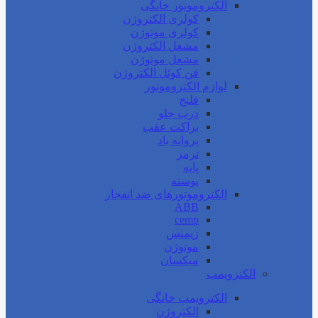
الکتروموتور خانگی
کولری الکتروژن
کولری موتوژن
مشعل الکتروژن
مشعل موتوژن
فن کوئل الکتروژن
لوازم الکتروموتور
فلنج
درب جلو
براکت عقب
پروانه باد
ترمز
پایه
پوسته
الکتروموتورهای ضد انفجار
ABB
cemp
زیمنس
موتوژن
میکسان
الکتروپمپ
الکتروپمپ خانگی
الکتروژن