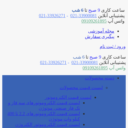
ساعت کاری
9 صبح
تا
6 شب
پشتیبانی آنلاین
33900081-021
-
33926271-021
واتس آپ
09109261895
مجله آموزشی
پیگیری سفارش
ورود / ثبت نام
ساعت کاری
9 صبح
تا
6 شب
پشتیبانی آنلاین
33900081-021
-
33926271-021
واتس آپ
09109261895
دسته محصولات
لیست قیمت محصولات
لیست قیمت الکتروموتور
لیست قیمت الکتروموتورهای سه فاز و
تک فاز صنعتی موتوژن
لیست قیمت الکتروموتورهای 2.2 تا 400
کیلو وات موتوژن
لیست قیمت الکتروموتور الکتروژن