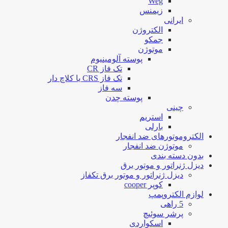
Weg
زیمنس
ایرانی
الکتروژن
جمکو
موتوژن
پوسته آلومینیوم
تک فاز CR
تک فاز CRS یا کلاچ دار
سه فاز
پوسته چدن
چینی
استریم
بارلی
الکتروموتورهای ضد انفجار
موتوژن ضد انفجار
بدون دسته بندی
دیزل ژنراتور و موتور برق
دیزل ژنراتور و موتور برق تکفاز
کوپر cooper
لوازم الکتروپمپ
5 راهی
پرشر سوئیچ
اسکواردی