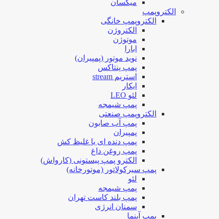
میکسان
الکتروپمپ
الکتروپمپ خانگی
الکتروژن
موتوژن
ابارا
نوید موتور (پمپیران)
پمپ پنتاکس
استریم stream
ایکار
لئو LEO
پمپ شیمجه
الکتروپمپ صنعتی
پمپ آب صابون
پمپیران
پمپ دنده ای یا غلیظ کش
پمپ روغن داغ
الکترو پمپ پیستونی (کارواش)
پمپ سیرکولاتور (موتورخانه)
لئو
پمپ شیمجه
پمپ بلند کاست تهران
سمنان انرژی
پمپ آبنما