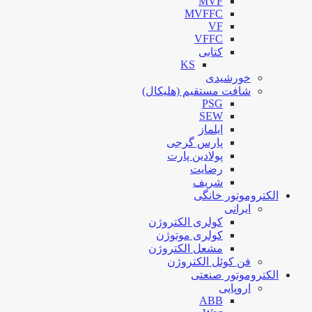
MVF
MVFFC
VF
VFFC
کتابی
KS
خورشیدی
شافت مستقیم (هلیکال)
PSG
SEW
ایلماز
پارس گرجی
پولادین پارت
رضایت
شریف
الکتروموتور خانگی
ایرانی
کولری الکتروژن
کولری موتوژن
مشعل الکتروژن
فن کوئل الکتروژن
الکتروموتور صنعتی
اروپایی
ABB