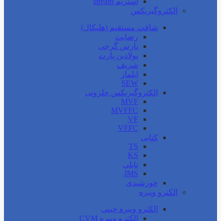
استریم stream
الکتروگیربکس
شافت مستقیم (هلیکال)
رضایت
پارس گرجی
پولادین پارت
شریف
ایلماز
SEW
الکتروگیربکس حلزونی
MVF
MVFFC
VF
VFFC
کتابی
TS
KS
تایلی
JMS
خورشیدی
الکترو ویبره
الکترو ویبره چینی
الکترو ویبره CVM