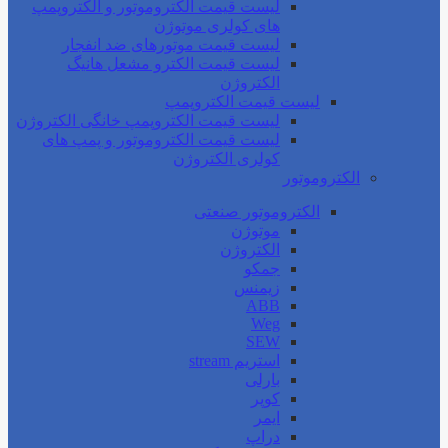
لیست قیمت الکتروموتور و الکتروپمپ
های کولری موتوژن
لیست قیمت موتورهای ضد انفجار
لیست قیمت الکترو مشعل هانیگ
الکتروژن
لیست قیمت الکتروپمپ
لیست قیمت الکتروپمپ خانگی الکتروژن
لیست قیمت الکتروموتور و پمپ های
کولری الکتروژن
الکتروموتور
الکتروموتور صنعتی
موتوژن
الکتروژن
جمکو
زیمنس
ABB
Weg
SEW
استریم stream
بارلی
کوپر
ایمر
دراپ