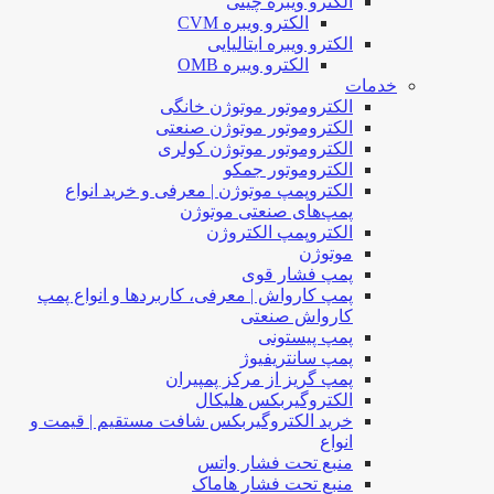
الکترو ویبره چینی
الکترو ویبره CVM
الکترو ویبره ایتالیایی
الکترو ویبره OMB
خدمات
الکتروموتور موتوژن خانگی
الکتروموتور موتوژن صنعتی
الکتروموتور موتوژن کولری
الکتروموتور جمکو
الکتروپمپ موتوژن | معرفی و خرید انواع
پمپ‌های صنعتی موتوژن
الکتروپمپ الکتروژن
موتوژن
پمپ فشار قوی
پمپ کارواش | معرفی، کاربردها و انواع پمپ
کارواش صنعتی
پمپ پیستونی
پمپ سانتریفیوژ
پمپ گریز از مرکز پمپیران
الکتروگیربکس هلیکال
خرید الکتروگیربکس شافت مستقیم | قیمت و
انواع
منبع تحت فشار واتس
منبع تحت فشار هاماک