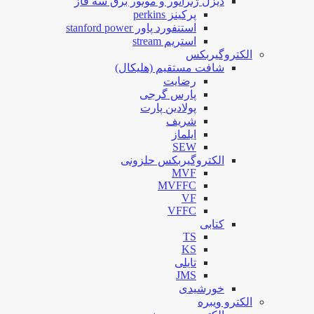
دیزل ژنراتور و موتور برق سه فاز
پرکینز perkins
استنفورد پاور stanford power
استریم stream
الکتروگیربکس
شافت مستقیم (هلیکال)
رضایت
پارس گرجی
پولادین پارت
شریف
ایلماز
SEW
الکتروگیربکس حلزونی
MVF
MVFFC
VF
VFFC
کتابی
TS
KS
تایلی
JMS
خورشیدی
الکترو ویبره