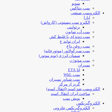
سوبو
پمپ پنتاکس
الکتروپمپ صنعتی
ابارا
الکترو پمپ پیستونی (کارواش)
برتولینی
پمپ آب صابون
پمپ دنده ای یا غلیظ کش
ایران تولید غ
پمپ روغن داغ
پمپ سیرکولاتور (موتورخانه)
سمنان انرژی (نوید موتور)
پمپ موتوژن
پمپیران
اتا ETA
پمپ WkL
پمپ شناور پمپیران
گریز از مرکز
الکتروپمپ ضد اسید (انتقال اسید)
ساخت ایران انتقال اسید
پویش پمپ
الکتروگیربکس
الکتروگیربکس حلزونی