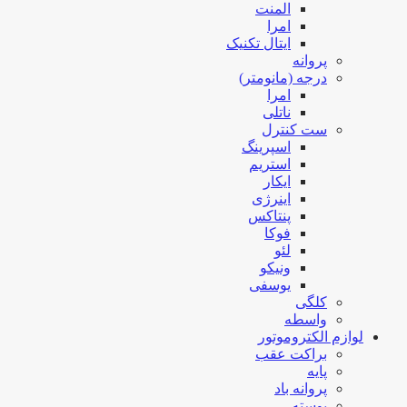
المنت
امرا
ایتال تکنیک
پروانه
درجه (مانومتر)
امرا
ناتلی
ست کنترل
اسپرینگ
استریم
ایکار
اینرژی
پنتاکس
فوکا
لئو
ونیکو
یوسفی
کلگی
واسطه
لوازم الکتروموتور
براکت عقب
پایه
پروانه باد
پوسته