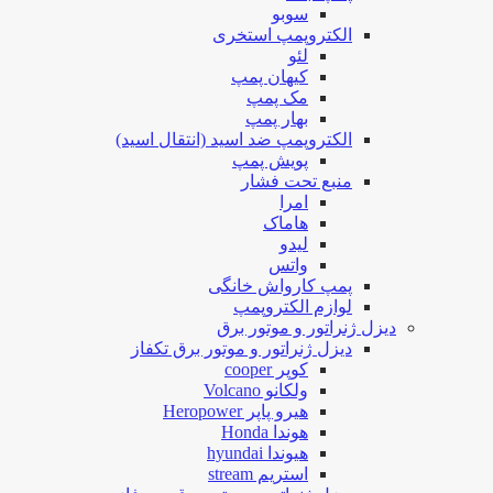
سوبو
الکتروپمپ استخری
لئو
کیهان پمپ
مک پمپ
بهار پمپ
الکتروپمپ ضد اسید (انتقال اسید)
پویش پمپ
منبع تحت فشار
امرا
هاماک
لیدو
واتس
پمپ کارواش خانگی
لوازم الکتروپمپ
دیزل ژنراتور و موتور برق
دیزل ژنراتور و موتور برق تکفاز
کوپر cooper
ولکانو Volcano
هیرو پاپر Heropower
هوندا Honda
هیوندا hyundai
استریم stream