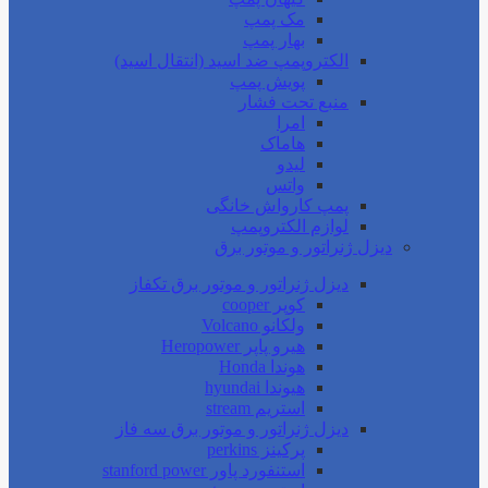
مک پمپ
بهار پمپ
الکتروپمپ ضد اسید (انتقال اسید)
پویش پمپ
منبع تحت فشار
امرا
هاماک
لیدو
واتس
پمپ کارواش خانگی
لوازم الکتروپمپ
دیزل ژنراتور و موتور برق
دیزل ژنراتور و موتور برق تکفاز
کوپر cooper
ولکانو Volcano
هیرو پاپر Heropower
هوندا Honda
هیوندا hyundai
استریم stream
دیزل ژنراتور و موتور برق سه فاز
پرکینز perkins
استنفورد پاور stanford power