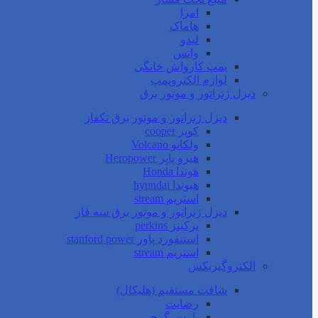
امرا
هاماک
لیدو
واتس
پمپ کارواش خانگی
لوازم الکتروپمپ
دیزل ژنراتور و موتور برق
دیزل ژنراتور و موتور برق تکفاز
کوپر cooper
ولکانو Volcano
هیرو پاپر Heropower
هوندا Honda
هیوندا hyundai
استریم stream
دیزل ژنراتور و موتور برق سه فاز
پرکینز perkins
استنفورد پاور stanford power
استریم stream
الکتروگیربکس
شافت مستقیم (هلیکال)
رضایت
پارس گرجی