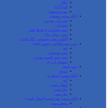
ایکار
لئو LEO
پمپ شیمجه
الکتروپمپ صنعتی
پمپ آب صابون
پمپیران
پمپ دنده ای یا غلیظ کش
پمپ روغن داغ
الکترو پمپ پیستونی (کارواش)
پمپ سیرکولاتور (موتورخانه)
لئو
پمپ شیمجه
پمپ بلند کاست تهران
سمنان انرژی
پمپ آبنما
سوبو
الکتروپمپ استخری
لئو
کیهان پمپ
مک پمپ
بهار پمپ
الکتروپمپ ضد اسید (انتقال اسید)
پویش پمپ
منبع تحت فشار