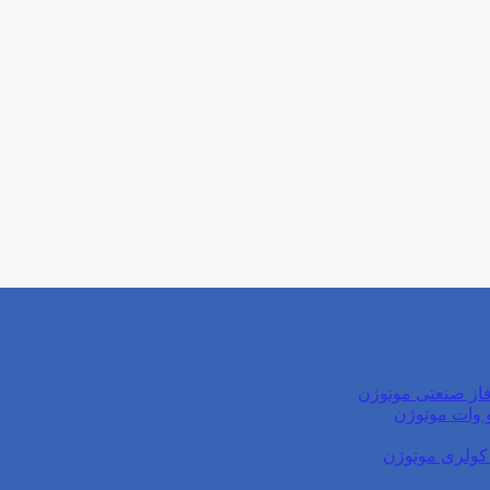
از صنعتی موتوژن
کولری موتوژن