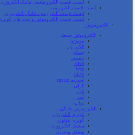
لیست قیمت الکترو مشعل هانیگ الکتروژن
لیست قیمت الکتروپمپ
لیست قیمت الکتروپمپ خانگی الکتروژن
لیست قیمت الکتروموتور و پمپ های کولری
الکتروموتور
الکتروموتور صنعتی
موتوژن
الکتروژن
جمکو
زیمنس
ABB
Weg
SEW
استریم stream
بارلی
کوپر
ایمر
دراپ
الکتروموتور خانگی
کولری الکتروژن
کولری موتوژن
مشعل الکتروژن
مشعل موتوژن