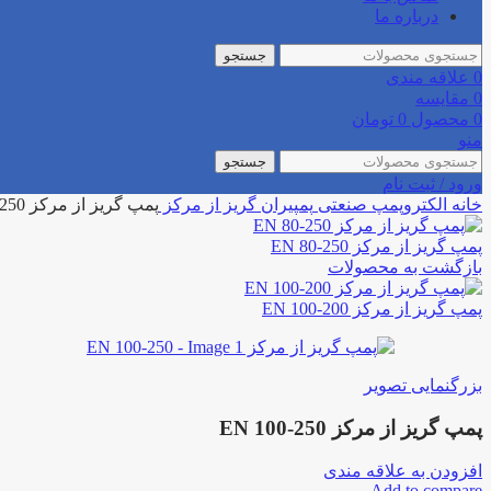
درباره ما
جستجو
0
علاقه مندی
0
مقایسه
0
محصول
0
تومان
منو
جستجو
ورود / ثبت نام
خانه
الکتروپمپ صنعتی
پمپیران
گریز از مرکز
پمپ گریز از مرکز EN 100-250
پمپ گریز از مرکز EN 80-250
بازگشت به محصولات
پمپ گریز از مرکز EN 100-200
بزرگنمایی تصویر
پمپ گریز از مرکز EN 100-250
افزودن به علاقه مندی
Add to compare