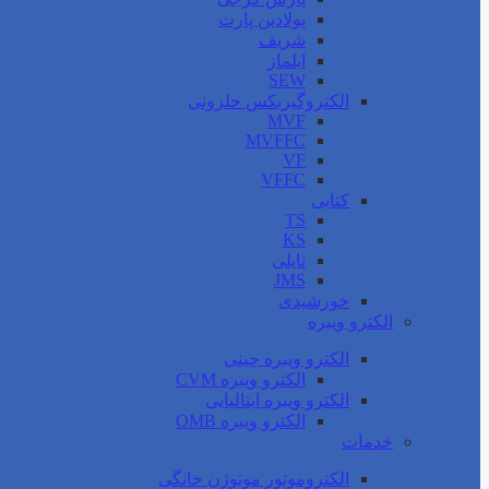
پولادین پارت
شریف
ایلماز
SEW
الکتروگیربکس حلزونی
MVF
MVFFC
VF
VFFC
کتابی
TS
KS
تایلی
JMS
خورشیدی
الکترو ویبره
الکترو ویبره چینی
الکترو ویبره CVM
الکترو ویبره ایتالیایی
الکترو ویبره OMB
خدمات
الکتروموتور موتوژن خانگی