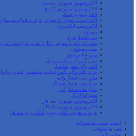
الکتروموتور موتوژن صنعتی
الکتروموتور موتوژن کولری
الکتروموتور جمکو
الکتروپمپ موتوژن | معرفی و خرید انواع پمپ‌ها
الکتروپمپ الکتروژن
موتوژن
پمپ فشار قوی
پمپ کارواش | معرفی، کاربردها و انواع پمپ کار
پمپ پیستونی
پمپ سانتریفیوژ
پمپ گریز از مرکز پمپیران
الکتروگیربکس هلیکال
خرید الکتروگیربکس شافت مستقیم | قیمت و انواع
منبع تحت فشار واتس
منبع تحت فشار هاماک
منبع تحت فشار امرا
پمپ اتا ETA
الکتروموتور موتوژن سه فاز
الکتروموتور موتوژن تک فاز
خرید و معرفی الکتروموتور الکتروژن سه فاز
لیست قیمت محصولات
همه محصولات
تماس با ما