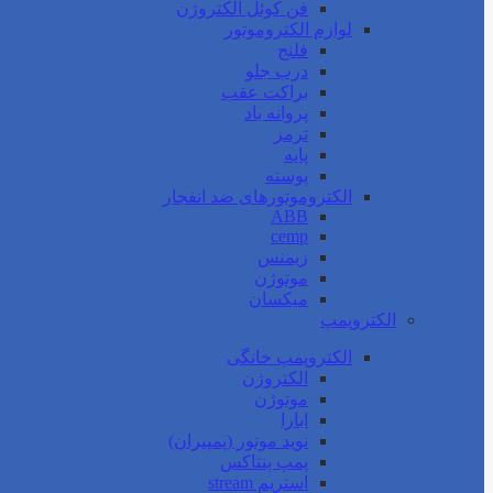
فن کوئل الکتروژن
لوازم الکتروموتور
فلنج
درب جلو
براکت عقب
پروانه باد
ترمز
پایه
پوسته
الکتروموتورهای ضد انفجار
ABB
cemp
زیمنس
موتوژن
میکسان
الکتروپمپ
الکتروپمپ خانگی
الکتروژن
موتوژن
ابارا
نوید موتور (پمپیران)
پمپ پنتاکس
استریم stream