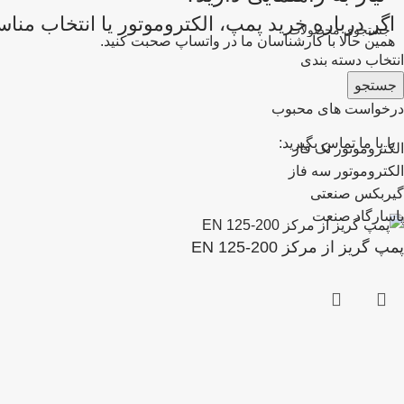
اگر درباره خرید پمپ، الکتروموتور یا انتخاب من
همین حالا با کارشناسان ما در واتساپ صحبت کنید.
انتخاب دسته بندی
جستجو
درخواست های محبوب
یا با ما تماس بگیرید:
الکتروموتور تک فاز
الکتروموتور سه فاز
گیربکس صنعتی
پاسارگاد صنعت
پمپ گریز از مرکز EN 125-200