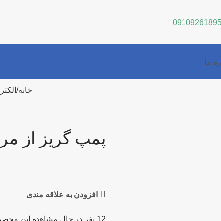
0910926189
ره ما
خانه
الکتر
پمپ گریز از مرکز 25-200
افزودن به علاقه مندی
12
نفر در حال مشاهده این محصو