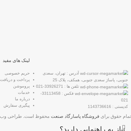
عضو خبرنامه ما شوید
اولین نفری باشید که از محصولات جدید ما مطلع می شوید.
لینک های مفید
آدرس : تهران، سعدی
حریم خصوصی
پرداخت و دریافت
جنوبی، پاساژ سعدی جنوبی، همکف، پلاک 25
پروموشن
تلفن ها : 33926271-021
خدمات
فکس : 33113458-
درباره ما
021
پیگیری سفارش
کدپستی : 1143736616
تمام حقوق برای
فروشگاه پاسارگاد صنعت
محفوظ است. طراحی وب 
نیاز به راهنمایی دارید؟