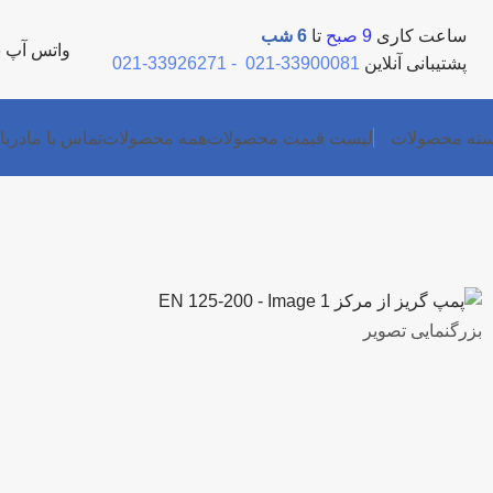
ساعت کاری
9 صبح
تا
6 شب
واتس آپ
5
پشتیبانی آنلاین
33900081-021
-
33926271-021
ته محصولات
لیست قیمت محصولات
همه محصولات
تماس با ما
دربا
بزرگنمایی تصویر