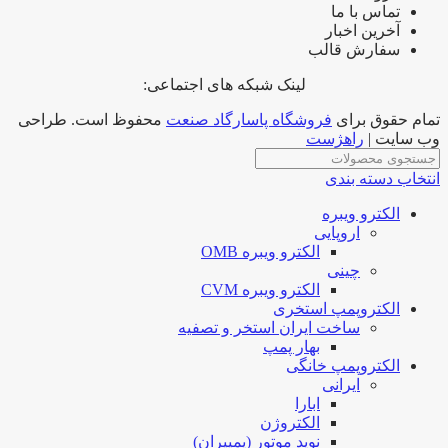
تماس با ما
آخرین اخبار
سفارش قالب
لینک شبکه های اجتماعی:
تمام حقوق برای
فروشگاه پاسارگاد صنعت
محفوظ است. طراحی
وب سایت |
راهژست
انتخاب دسته بندی
الکترو ویبره
اروپایی
الکترو ویبره OMB
چینی
الکترو ویبره CVM
الکتروپمپ استخری
ساخت ایران استخر و تصفیه
بهار پمپ
الکتروپمپ خانگی
ایرانی
ابارا
الکتروژن
نوید موتور (پمپیران)