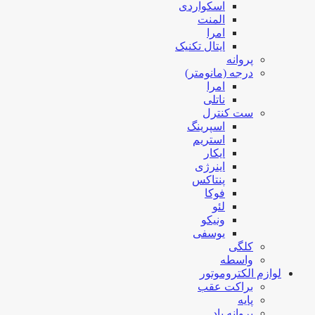
اسکواردی
المنت
امرا
ایتال تکنیک
پروانه
درجه (مانومتر)
امرا
ناتلی
ست کنترل
اسپرینگ
استریم
ایکار
اینرژی
پنتاکس
فوکا
لئو
ونیکو
یوسفی
کلگی
واسطه
لوازم الکتروموتور
براکت عقب
پایه
پروانه باد