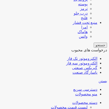
پوسته
ترمز
درب جلو
فلنج
منبع تحت فشار
امرا
هاماک
واتس
جستجو
درخواست های محبوب
الکتروموتور تک فاز
الکتروموتور سه فاز
گیربکس صنعتی
پاسارگاد صنعت
بستن
دسترسی سریع
منو محصولات
دسته محصولات
لیست قیمت محصولات