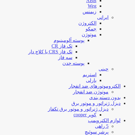
ABB
Weg
زیمنس
ایرانی
الکتروژن
جمکو
موتوژن
پوسته آلومینیوم
تک فاز CR
تک فاز CRS یا کلاچ دار
سه فاز
پوسته چدن
چینی
استریم
بارلی
الکتروموتورهای ضد انفجار
موتوژن ضد انفجار
بدون دسته بندی
دیزل ژنراتور و موتور برق
دیزل ژنراتور و موتور برق تکفاز
کوپر cooper
لوازم الکتروپمپ
5 راهی
پرشر سوئیچ