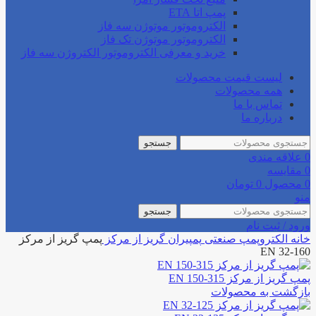
پمپ اتا ETA
الکتروموتور موتوژن سه فاز
الکتروموتور موتوژن تک فاز
خرید و معرفی الکتروموتور الکتروژن سه فاز
لیست قیمت محصولات
همه محصولات
تماس با ما
درباره ما
جستجو
0
علاقه مندی
0
مقایسه
0
محصول
0
تومان
منو
جستجو
ورود / ثبت نام
خانه
الکتروپمپ صنعتی
پمپیران
گریز از مرکز
پمپ گریز از مرکز
EN 32-160
پمپ گریز از مرکز EN 150-315
بازگشت به محصولات