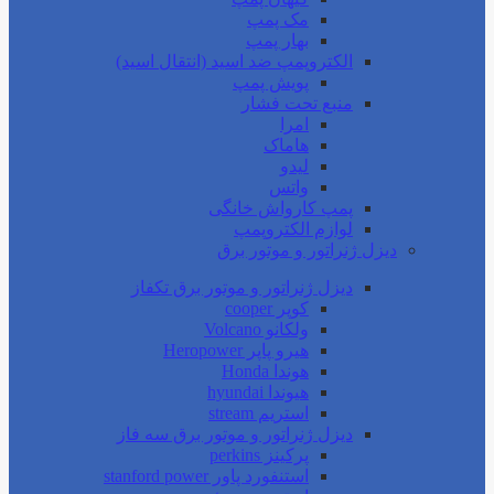
مک پمپ
بهار پمپ
الکتروپمپ ضد اسید (انتقال اسید)
پویش پمپ
منبع تحت فشار
امرا
هاماک
لیدو
واتس
پمپ کارواش خانگی
لوازم الکتروپمپ
دیزل ژنراتور و موتور برق
دیزل ژنراتور و موتور برق تکفاز
کوپر cooper
ولکانو Volcano
هیرو پاپر Heropower
هوندا Honda
هیوندا hyundai
استریم stream
دیزل ژنراتور و موتور برق سه فاز
پرکینز perkins
استنفورد پاور stanford power