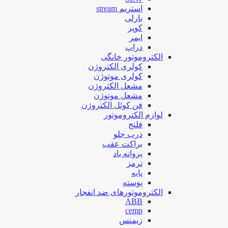
استریم stream
بارلی
کوپر
ایمر
دراپ
الکتروموتور خانگی
کولری الکتروژن
کولری موتوژن
مشعل الکتروژن
مشعل موتوژن
فن کوئل الکتروژن
لوازم الکتروموتور
فلنج
درب جلو
براکت عقب
پروانه باد
ترمز
پایه
پوسته
الکتروموتورهای ضد انفجار
ABB
cemp
زیمنس