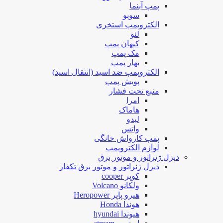
پمپ آبنما
سوبو
الکتروپمپ استخری
لئو
کیهان پمپ
مک پمپ
بهار پمپ
الکتروپمپ ضد اسید (انتقال اسید)
پویش پمپ
منبع تحت فشار
امرا
هاماک
لیدو
واتس
پمپ کارواش خانگی
لوازم الکتروپمپ
دیزل ژنراتور و موتور برق
دیزل ژنراتور و موتور برق تکفاز
کوپر cooper
ولکانو Volcano
هیرو پاپر Heropower
هوندا Honda
هیوندا hyundai