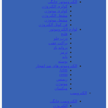
الکتروموتور خانگی
کولری الکتروژن
کولری موتوژن
مشعل الکتروژن
مشعل موتوژن
فن کوئل الکتروژن
لوازم الکتروموتور
فلنج
درب جلو
براکت عقب
پروانه باد
ترمز
پایه
پوسته
الکتروموتورهای ضد انفجار
ABB
cemp
زیمنس
موتوژن
میکسان
الکتروپمپ
الکتروپمپ خانگی
الکتروژن