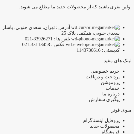
اولین نفری باشید که از محصولات جدید ما مطلع می شوید.
آدرس : تهران، سعدی جنوبی، پاساژ
سعدی جنوبی، همکف، پلاک 25
تلفن ها : 33926271-021
فکس : 33113458-021
کدپستی : 1143736616
لینک های مفید
حریم خصوصی
پرداخت و دریافت
پروموشن
خدمات
درباره ما
پیگیری سفارش
منوی فوتر
پروفایل اینستاگرام
محصولات جدید
فروشگاه