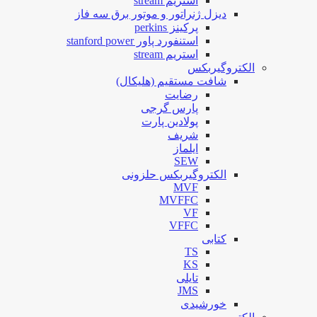
استریم stream
دیزل ژنراتور و موتور برق سه فاز
پرکینز perkins
استنفورد پاور stanford power
استریم stream
الکتروگیربکس
شافت مستقیم (هلیکال)
رضایت
پارس گرجی
پولادین پارت
شریف
ایلماز
SEW
الکتروگیربکس حلزونی
MVF
MVFFC
VF
VFFC
کتابی
TS
KS
تایلی
JMS
خورشیدی