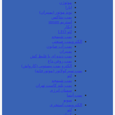
موتوژن
ابارا
نوید موتور (پمپیران)
پمپ پنتاکس
استریم stream
ایکار
لئو LEO
پمپ شیمجه
الکتروپمپ صنعتی
پمپ آب صابون
پمپیران
پمپ دنده ای یا غلیظ کش
پمپ روغن داغ
الکترو پمپ پیستونی (کارواش)
پمپ سیرکولاتور (موتورخانه)
لئو
پمپ شیمجه
پمپ بلند کاست تهران
سمنان انرژی
پمپ آبنما
سوبو
الکتروپمپ استخری
لئو
کیهان پمپ