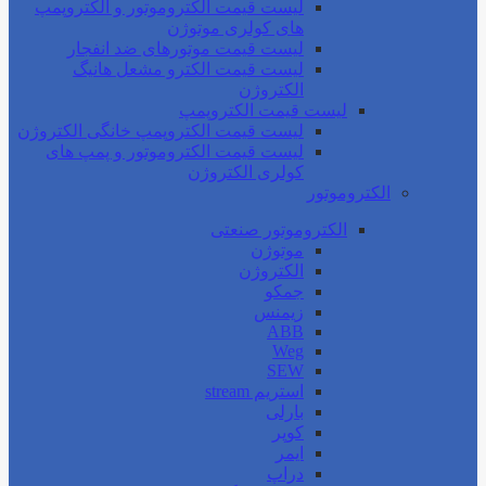
لیست قیمت الکتروموتور و الکتروپمپ
های کولری موتوژن
لیست قیمت موتورهای ضد انفجار
لیست قیمت الکترو مشعل هانیگ
الکتروژن
لیست قیمت الکتروپمپ
لیست قیمت الکتروپمپ خانگی الکتروژن
لیست قیمت الکتروموتور و پمپ های
کولری الکتروژن
الکتروموتور
الکتروموتور صنعتی
موتوژن
الکتروژن
جمکو
زیمنس
ABB
Weg
SEW
استریم stream
بارلی
کوپر
ایمر
دراپ