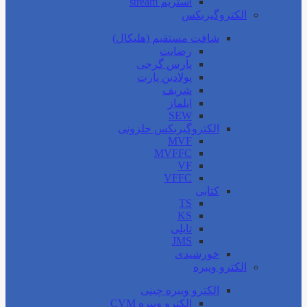
استریم stream
الکتروگیربکس
شافت مستقیم (هلیکال)
رضایت
پارس گرجی
پولادین پارت
شریف
ایلماز
SEW
الکتروگیربکس حلزونی
MVF
MVFFC
VF
VFFC
کتابی
TS
KS
تایلی
JMS
خورشیدی
الکترو ویبره
الکترو ویبره چینی
الکترو ویبره CVM