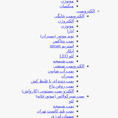
موتوژن
میکسان
الکتروپمپ
الکتروپمپ خانگی
الکتروژن
موتوژن
ابارا
نوید موتور (پمپیران)
پمپ پنتاکس
استریم stream
ایکار
لئو LEO
پمپ شیمجه
الکتروپمپ صنعتی
پمپ آب صابون
پمپیران
پمپ دنده ای یا غلیظ کش
پمپ روغن داغ
الکترو پمپ پیستونی (کارواش)
پمپ سیرکولاتور (موتورخانه)
لئو
پمپ شیمجه
پمپ بلند کاست تهران
سمنان انرژی