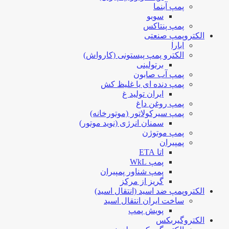
پمپ آبنما
سوبو
پمپ پنتاکس
الکتروپمپ صنعتی
ابارا
الکترو پمپ پیستونی (کارواش)
برتولینی
پمپ آب صابون
پمپ دنده ای یا غلیظ کش
ایران تولید غ
پمپ روغن داغ
پمپ سیرکولاتور (موتورخانه)
سمنان انرژی (نوید موتور)
پمپ موتوژن
پمپیران
اتا ETA
پمپ WkL
پمپ شناور پمپیران
گریز از مرکز
الکتروپمپ ضد اسید (انتقال اسید)
ساخت ایران انتقال اسید
پویش پمپ
الکتروگیربکس