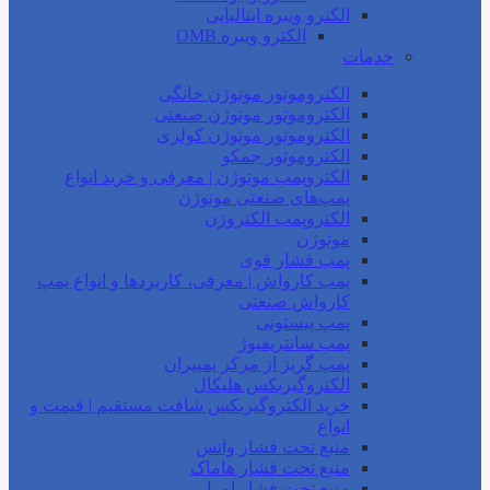
الکترو ویبره ایتالیایی
الکترو ویبره OMB
خدمات
الکتروموتور موتوژن خانگی
الکتروموتور موتوژن صنعتی
الکتروموتور موتوژن کولری
الکتروموتور جمکو
الکتروپمپ موتوژن | معرفی و خرید انواع
پمپ‌های صنعتی موتوژن
الکتروپمپ الکتروژن
موتوژن
پمپ فشار قوی
پمپ کارواش | معرفی، کاربردها و انواع پمپ
کارواش صنعتی
پمپ پیستونی
پمپ سانتریفیوژ
پمپ گریز از مرکز پمپیران
الکتروگیربکس هلیکال
خرید الکتروگیربکس شافت مستقیم | قیمت و
انواع
منبع تحت فشار واتس
منبع تحت فشار هاماک
منبع تحت فشار امرا