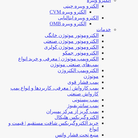
الکترو ویبره
الکترو ویبره چینی
الکترو ویبره CVM
الکترو ویبره ایتالیایی
الکترو ویبره OMB
خدمات
الکتروموتور موتوژن خانگی
الکتروموتور موتوژن صنعتی
الکتروموتور موتوژن کولری
الکتروموتور جمکو
الکتروپمپ موتوژن | معرفی و خرید انواع
پمپ‌های صنعتی موتوژن
الکتروپمپ الکتروژن
موتوژن
پمپ فشار قوی
پمپ کارواش | معرفی، کاربردها و انواع پمپ
کارواش صنعتی
پمپ پیستونی
پمپ سانتریفیوژ
پمپ گریز از مرکز پمپیران
الکتروگیربکس هلیکال
خرید الکتروگیربکس شافت مستقیم | قیمت و
انواع
منبع تحت فشار واتس