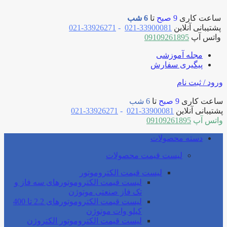
ساعت کاری
9 صبح
تا
6 شب
پشتیبانی آنلاین
33900081-021
-
33926271-021
واتس آپ
09109261895
مجله آموزشی
پیگیری سفارش
ورود / ثبت نام
ساعت کاری
9 صبح
تا
6 شب
پشتیبانی آنلاین
33900081-021
-
33926271-021
واتس آپ
09109261895
دسته محصولات
لیست قیمت محصولات
لیست قیمت الکتروموتور
لیست قیمت الکتروموتورهای سه فاز و
تک فاز صنعتی موتوژن
لیست قیمت الکتروموتورهای 2.2 تا 400
کیلو وات موتوژن
لیست قیمت الکتروموتور الکتروژن