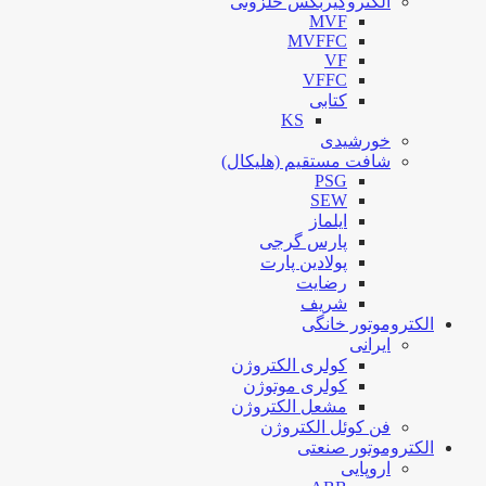
الکتروگیربکس حلزونی
MVF
MVFFC
VF
VFFC
کتابی
KS
خورشیدی
شافت مستقیم (هلیکال)
PSG
SEW
ایلماز
پارس گرجی
پولادین پارت
رضایت
شریف
الکتروموتور خانگی
ایرانی
کولری الکتروژن
کولری موتوژن
مشعل الکتروژن
فن کوئل الکتروژن
الکتروموتور صنعتی
اروپایی