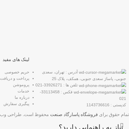
عضو خبرنامه ما شوید
اولین نفری باشید که از محصولات جدید ما مطلع می شوید.
لینک های مفید
آدرس : تهران، سعدی
حریم خصوصی
پرداخت و دریافت
جنوبی، پاساژ سعدی جنوبی، همکف، پلاک 25
پروموشن
تلفن ها : 33926271-021
خدمات
فکس : 33113458-
درباره ما
021
پیگیری سفارش
کدپستی : 1143736616
تمام حقوق برای
فروشگاه پاسارگاد صنعت
محفوظ است. طراحی وب 
نیاز به راهنمایی دارید؟