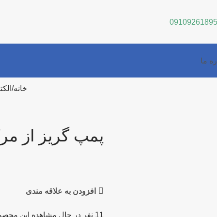
0910926189
ره ما
خانه
الکت
پمپ گریز از مرکز 0-250
افزودن به علاقه مندی
11
نفر در حال مشاهده این محصو