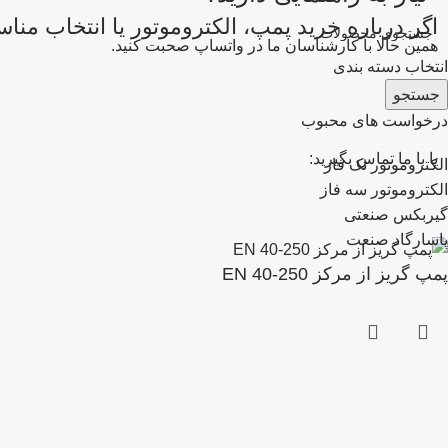
اگر درباره خرید پمپ، الکتروموتور یا انتخاب من
همین حالا با کارشناسان ما در واتساپ صحبت کنید.
انتخاب دسته بندی
جستجو
درخواست های محبوب
یا با ما تماس بگیرید:
الکتروموتور تک فاز
الکتروموتور سه فاز
گیربکس صنعتی
پاسارگاد صنعت
پمپ گریز از مرکز EN 40-250