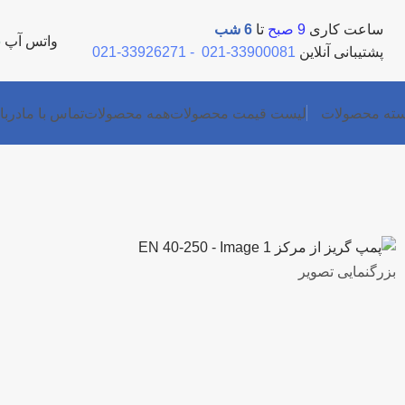
ساعت کاری
9 صبح
تا
6 شب
واتس آپ
5
پشتیبانی آنلاین
33900081-021
-
33926271-021
ته محصولات
لیست قیمت محصولات
همه محصولات
تماس با ما
دربا
بزرگنمایی تصویر