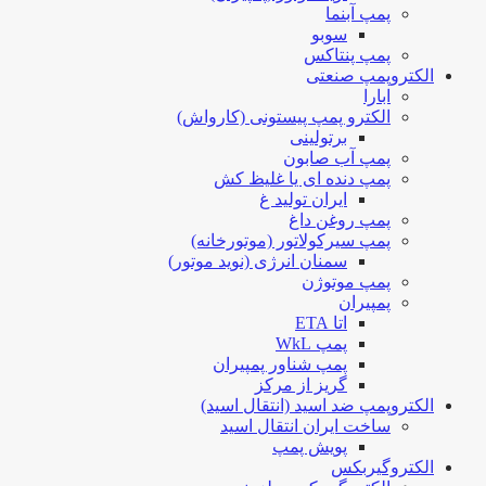
پمپ آبنما
سوبو
پمپ پنتاکس
الکتروپمپ صنعتی
ابارا
الکترو پمپ پیستونی (کارواش)
برتولینی
پمپ آب صابون
پمپ دنده ای یا غلیظ کش
ایران تولید غ
پمپ روغن داغ
پمپ سیرکولاتور (موتورخانه)
سمنان انرژی (نوید موتور)
پمپ موتوژن
پمپیران
اتا ETA
پمپ WkL
پمپ شناور پمپیران
گریز از مرکز
الکتروپمپ ضد اسید (انتقال اسید)
ساخت ایران انتقال اسید
پویش پمپ
الکتروگیربکس