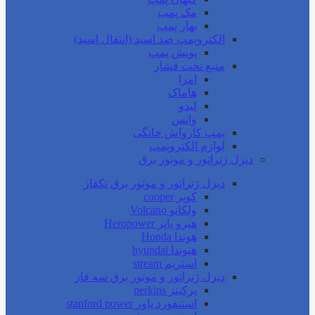
مک پمپ
بهار پمپ
الکتروپمپ ضد اسید (انتقال اسید)
پویش پمپ
منبع تحت فشار
امرا
هاماک
لیدو
واتس
پمپ کارواش خانگی
لوازم الکتروپمپ
دیزل ژنراتور و موتور برق
دیزل ژنراتور و موتور برق تکفاز
کوپر cooper
ولکانو Volcano
هیرو پاپر Heropower
هوندا Honda
هیوندا hyundai
استریم stream
دیزل ژنراتور و موتور برق سه فاز
پرکینز perkins
استنفورد پاور stanford power