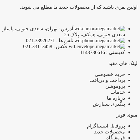
اولین نفری باشید که از محصولات جدید ما مطلع می شوید.
آدرس : تهران، سعدی جنوبی، پاساژ
سعدی جنوبی، همکف، پلاک 25
تلفن ها : 33926271-021
فکس : 33113458-021
کدپستی : 1143736616
لینک های مفید
حریم خصوصی
پرداخت و دریافت
پروموشن
خدمات
درباره ما
پیگیری سفارش
منوی فوتر
پروفایل اینستاگرام
محصولات جدید
فروشگاه