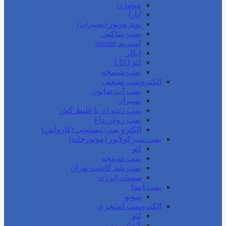
موتوژن
ابارا
نوید موتور (پمپیران)
پمپ پنتاکس
استریم stream
ایکار
لئو LEO
پمپ شیمجه
الکتروپمپ صنعتی
پمپ آب صابون
پمپیران
پمپ دنده ای یا غلیظ کش
پمپ روغن داغ
الکترو پمپ پیستونی (کارواش)
پمپ سیرکولاتور (موتورخانه)
لئو
پمپ شیمجه
پمپ بلند کاست تهران
سمنان انرژی
پمپ آبنما
سوبو
الکتروپمپ استخری
لئو
کیهان پمپ