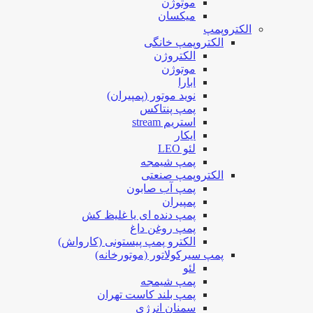
موتوژن
میکسان
الکتروپمپ
الکتروپمپ خانگی
الکتروژن
موتوژن
ابارا
نوید موتور (پمپیران)
پمپ پنتاکس
استریم stream
ایکار
لئو LEO
پمپ شیمجه
الکتروپمپ صنعتی
پمپ آب صابون
پمپیران
پمپ دنده ای یا غلیظ کش
پمپ روغن داغ
الکترو پمپ پیستونی (کارواش)
پمپ سیرکولاتور (موتورخانه)
لئو
پمپ شیمجه
پمپ بلند کاست تهران
سمنان انرژی