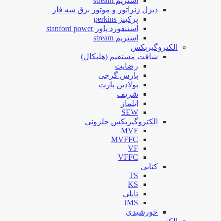
استریم stream
دیزل ژنراتور و موتور برق سه فاز
پرکینز perkins
استنفورد پاور stanford power
استریم stream
الکتروگیربکس
شافت مستقیم (هلیکال)
رضایت
پارس گرجی
پولادین پارت
شریف
ایلماز
SEW
الکتروگیربکس حلزونی
MVF
MVFFC
VF
VFFC
کتابی
TS
KS
تایلی
JMS
خورشیدی