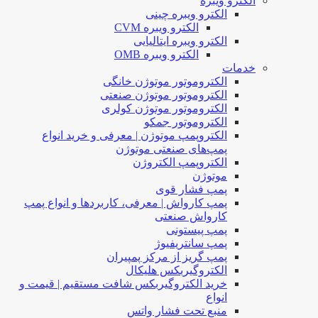
الکترو ویبره
الکترو ویبره چینی
الکترو ویبره CVM
الکترو ویبره ایتالیایی
الکترو ویبره OMB
خدمات
الکتروموتور موتوژن خانگی
الکتروموتور موتوژن صنعتی
الکتروموتور موتوژن کولری
الکتروموتور جمکو
الکتروپمپ موتوژن | معرفی و خرید انواع
پمپ‌های صنعتی موتوژن
الکتروپمپ الکتروژن
موتوژن
پمپ فشار قوی
پمپ کارواش | معرفی، کاربردها و انواع پمپ
کارواش صنعتی
پمپ پیستونی
پمپ سانتریفیوژ
پمپ گریز از مرکز پمپیران
الکتروگیربکس هلیکال
خرید الکتروگیربکس شافت مستقیم | قیمت و
انواع
منبع تحت فشار واتس