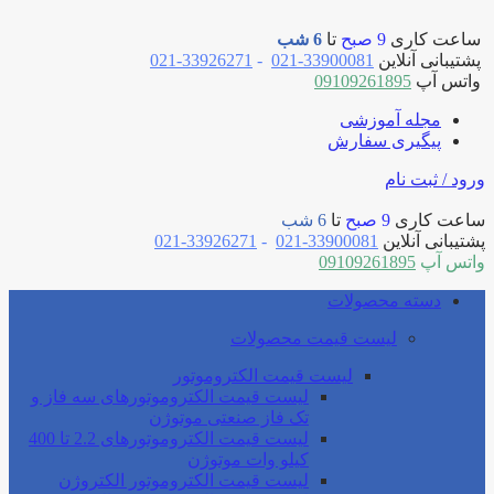
ساعت کاری
9 صبح
تا
6 شب
پشتیبانی آنلاین
33900081-021
-
33926271-021
واتس آپ
09109261895
مجله آموزشی
پیگیری سفارش
ورود / ثبت نام
ساعت کاری
9 صبح
تا
6 شب
پشتیبانی آنلاین
33900081-021
-
33926271-021
واتس آپ
09109261895
دسته محصولات
لیست قیمت محصولات
لیست قیمت الکتروموتور
لیست قیمت الکتروموتورهای سه فاز و
تک فاز صنعتی موتوژن
لیست قیمت الکتروموتورهای 2.2 تا 400
کیلو وات موتوژن
لیست قیمت الکتروموتور الکتروژن