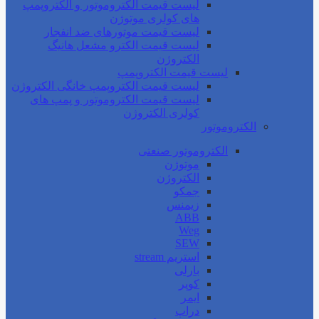
لیست قیمت الکتروموتور و الکتروپمپ
های کولری موتوژن
لیست قیمت موتورهای ضد انفجار
لیست قیمت الکترو مشعل هانیگ
الکتروژن
لیست قیمت الکتروپمپ
لیست قیمت الکتروپمپ خانگی الکتروژن
لیست قیمت الکتروموتور و پمپ های
کولری الکتروژن
الکتروموتور
الکتروموتور صنعتی
موتوژن
الکتروژن
جمکو
زیمنس
ABB
Weg
SEW
استریم stream
بارلی
کوپر
ایمر
دراپ