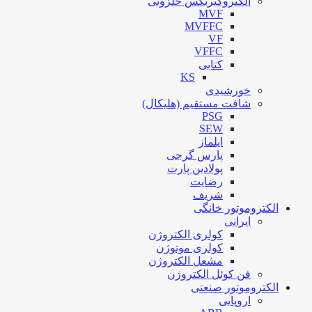
الکتروگیربکس حلزونی
MVF
MVFFC
VF
VFFC
کتابی
KS
خورشیدی
شافت مستقیم (هلیکال)
PSG
SEW
ایلماز
پارس گرجی
پولادین پارت
رضایت
شریف
الکتروموتور خانگی
ایرانی
کولری الکتروژن
کولری موتوژن
مشعل الکتروژن
فن کوئل الکتروژن
الکتروموتور صنعتی
اروپایی