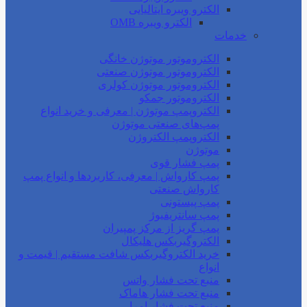
الکترو ویبره ایتالیایی
الکترو ویبره OMB
خدمات
الکتروموتور موتوژن خانگی
الکتروموتور موتوژن صنعتی
الکتروموتور موتوژن کولری
الکتروموتور جمکو
الکتروپمپ موتوژن | معرفی و خرید انواع
پمپ‌های صنعتی موتوژن
الکتروپمپ الکتروژن
موتوژن
پمپ فشار قوی
پمپ کارواش | معرفی، کاربردها و انواع پمپ
کارواش صنعتی
پمپ پیستونی
پمپ سانتریفیوژ
پمپ گریز از مرکز پمپیران
الکتروگیربکس هلیکال
خرید الکتروگیربکس شافت مستقیم | قیمت و
انواع
منبع تحت فشار واتس
منبع تحت فشار هاماک
منبع تحت فشار امرا