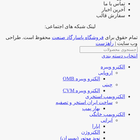
تماس با ما
آخرین اخبار
سفارش قالب
لینک شبکه های اجتماعی:
تمام حقوق برای
فروشگاه پاسارگاد صنعت
محفوظ است. طراحی
وب سایت |
راهژست
انتخاب دسته بندی
الکترو ویبره
اروپایی
الکترو ویبره OMB
چینی
الکترو ویبره CVM
الکتروپمپ استخری
ساخت ایران استخر و تصفیه
بهار پمپ
الکتروپمپ خانگی
ایرانی
ابارا
الکتروژن
نوید موتور (پمپیران)