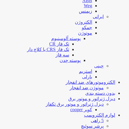
ABB
Weg
زیمنس
ایرانی
الکتروژن
جمکو
موتوژن
پوسته آلومینیوم
تک فاز CR
تک فاز CRS یا کلاچ دار
سه فاز
پوسته چدن
چینی
استریم
بارلی
الکتروموتورهای ضد انفجار
موتوژن ضد انفجار
بدون دسته بندی
دیزل ژنراتور و موتور برق
دیزل ژنراتور و موتور برق تکفاز
کوپر cooper
لوازم الکتروپمپ
5 راهی
پرشر سوئیچ