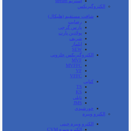
استریم stream
الکتروگیربکس
شافت مستقیم (هلیکال)
رضایت
پارس گرجی
پولادین پارت
شریف
ایلماز
SEW
الکتروگیربکس حلزونی
MVF
MVFFC
VF
VFFC
کتابی
TS
KS
تایلی
JMS
خورشیدی
الکترو ویبره
الکترو ویبره چینی
الکترو ویبره CVM