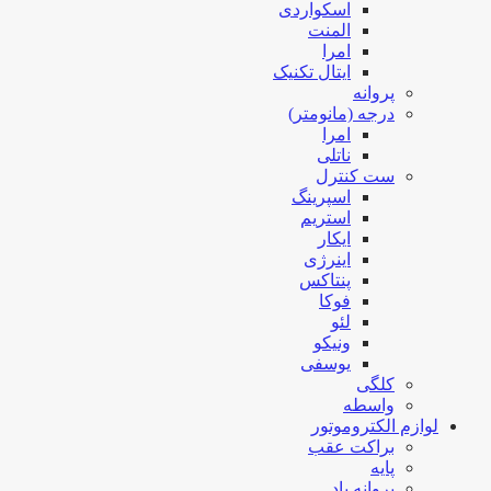
اسکواردی
المنت
امرا
ایتال تکنیک
پروانه
درجه (مانومتر)
امرا
ناتلی
ست کنترل
اسپرینگ
استریم
ایکار
اینرژی
پنتاکس
فوکا
لئو
ونیکو
یوسفی
کلگی
واسطه
لوازم الکتروموتور
براکت عقب
پایه
پروانه باد