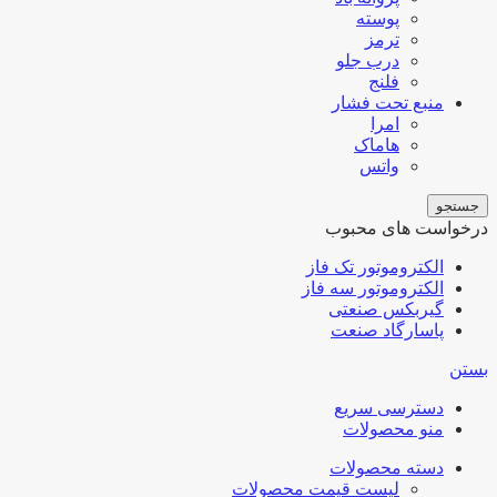
پوسته
ترمز
درب جلو
فلنج
منبع تحت فشار
امرا
هاماک
واتس
جستجو
درخواست های محبوب
الکتروموتور تک فاز
الکتروموتور سه فاز
گیربکس صنعتی
پاسارگاد صنعت
بستن
دسترسی سریع
منو محصولات
دسته محصولات
لیست قیمت محصولات