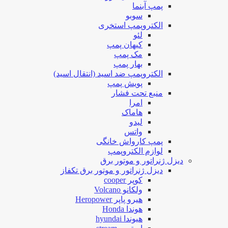
پمپ آبنما
سوبو
الکتروپمپ استخری
لئو
کیهان پمپ
مک پمپ
بهار پمپ
الکتروپمپ ضد اسید (انتقال اسید)
پویش پمپ
منبع تحت فشار
امرا
هاماک
لیدو
واتس
پمپ کارواش خانگی
لوازم الکتروپمپ
دیزل ژنراتور و موتور برق
دیزل ژنراتور و موتور برق تکفاز
کوپر cooper
ولکانو Volcano
هیرو پاپر Heropower
هوندا Honda
هیوندا hyundai