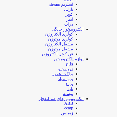
استریم stream
بارلی
کوپر
ایمر
دراپ
الکتروموتور خانگی
کولری الکتروژن
کولری موتوژن
مشعل الکتروژن
مشعل موتوژن
فن کوئل الکتروژن
لوازم الکتروموتور
فلنج
درب جلو
براکت عقب
پروانه باد
ترمز
پایه
پوسته
الکتروموتورهای ضد انفجار
ABB
cemp
زیمنس