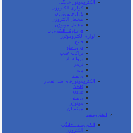
الکتروموتور خانگی
کولری الکتروژن
کولری موتوژن
مشعل الکتروژن
مشعل موتوژن
فن کوئل الکتروژن
لوازم الکتروموتور
فلنج
درب جلو
براکت عقب
پروانه باد
ترمز
پایه
پوسته
الکتروموتورهای ضد انفجار
ABB
cemp
زیمنس
موتوژن
میکسان
الکتروپمپ
الکتروپمپ خانگی
الکتروژن