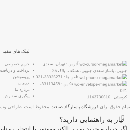
عضو خبرنامه ما شوید
اولین نفری باشید که از محصولات جدید ما مطلع می شوید.
لینک های مفید
آدرس : تهران، سعدی
حریم خصوصی
پرداخت و دریافت
جنوبی، پاساژ سعدی جنوبی، همکف، پلاک 25
پروموشن
تلفن ها : 33926271-021
خدمات
فکس : 33113458-
درباره ما
021
پیگیری سفارش
کدپستی : 1143736616
تمام حقوق برای
فروشگاه پاسارگاد صنعت
محفوظ است. طراحی وب 
نیاز به راهنمایی دارید؟
اگر درباره خرید پمپ، الکتروموتور یا انتخاب من