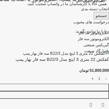
همین حالا با کارشناسان ما در واتساپ صحبت کنید.
انتخاب دسته بندی
جستجو
درخواست های محبوب
یا با ما تماس بگیرید:
الکتروموتور تک فاز
الکتروموتور سه فاز
گیربکس صنعتی
پاسارگاد صنعت
کفکش 22 متری 3 اینچ مدل B22/3 سه فاز بهار پمپ
51,800,000
تومان