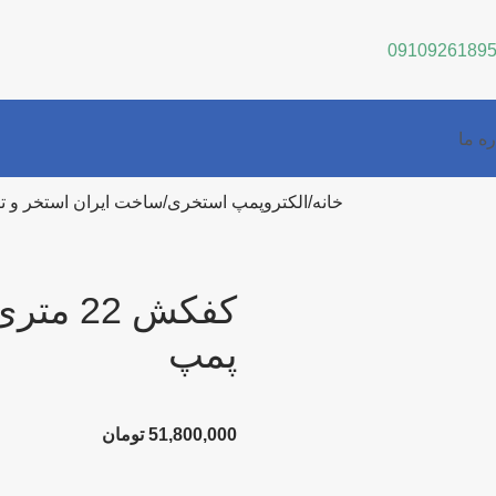
0910926189
ره ما
خانه
الکتروپمپ استخری
ساخت ایران استخر و ت
پمپ
51,800,000
تومان