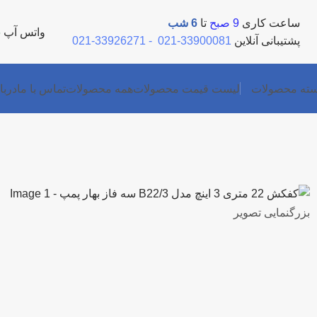
ساعت کاری
9 صبح
تا
6 شب
واتس آپ
5
پشتیبانی آنلاین
33900081-021
-
33926271-021
ته محصولات
لیست قیمت محصولات
همه محصولات
تماس با ما
دربا
بزرگنمایی تصویر