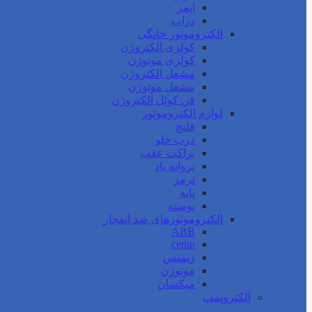
ایمر
دراپ
الکتروموتور خانگی
کولری الکتروژن
کولری موتوژن
مشعل الکتروژن
مشعل موتوژن
فن کوئل الکتروژن
لوازم الکتروموتور
فلنج
درب جلو
براکت عقب
پروانه باد
ترمز
پایه
پوسته
الکتروموتورهای ضد انفجار
ABB
cemp
زیمنس
موتوژن
میکسان
الکتروپمپ