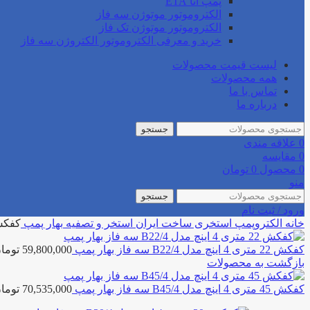
پمپ اتا ETA
الکتروموتور موتوژن سه فاز
الکتروموتور موتوژن تک فاز
خرید و معرفی الکتروموتور الکتروژن سه فاز
لیست قیمت محصولات
همه محصولات
تماس با ما
درباره ما
جستجو
0
علاقه مندی
0
مقایسه
0
محصول
0
تومان
منو
جستجو
ورود / ثبت نام
خانه
الکتروپمپ استخری
ساخت ایران استخر و تصفیه
بهار پمپ
کفکش 30 متری 4 اینچ مدل 30/4
کفکش 22 متری 4 اینچ مدل B22/4 سه فاز بهار پمپ
59,800,000
توما
بازگشت به محصولات
کفکش 45 متری 4 اینچ مدل B45/4 سه فاز بهار پمپ
70,535,000
توما