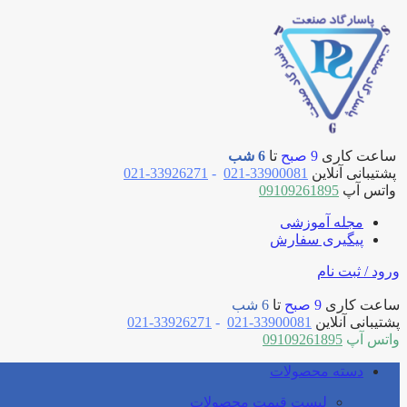
ساعت کاری
9 صبح
تا
6 شب
پشتیبانی آنلاین
33900081-021
-
33926271-021
واتس آپ
09109261895
مجله آموزشی
پیگیری سفارش
ورود / ثبت نام
ساعت کاری
9 صبح
تا
6 شب
پشتیبانی آنلاین
33900081-021
-
33926271-021
واتس آپ
09109261895
دسته محصولات
لیست قیمت محصولات