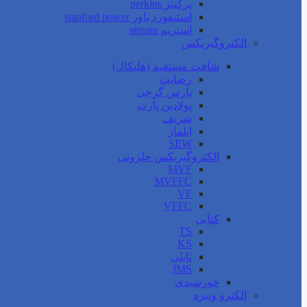
پرکینز perkins
استنفورد پاور stanford power
استریم stream
الکتروگیربکس
شافت مستقیم (هلیکال)
رضایت
پارس گرجی
پولادین پارت
شریف
ایلماز
SEW
الکتروگیربکس حلزونی
MVF
MVFFC
VF
VFFC
کتابی
TS
KS
تایلی
JMS
خورشیدی
الکترو ویبره