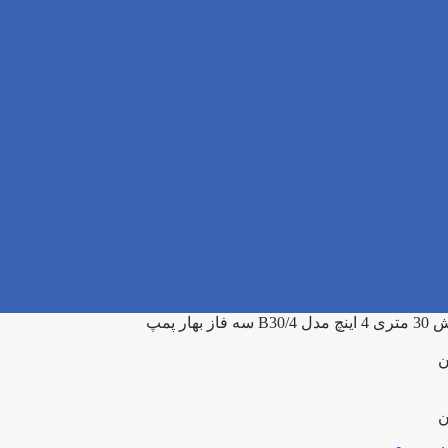
B سه فاز بهار پمپ
ن
ن