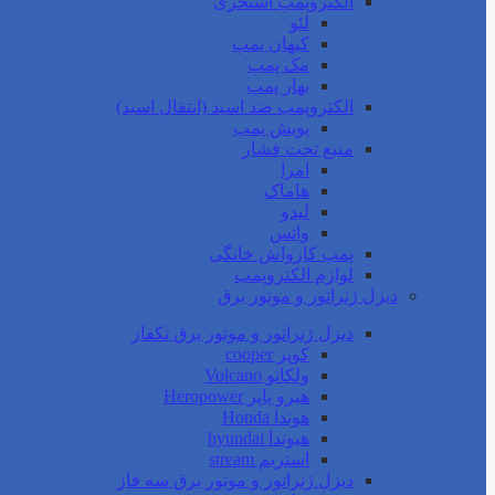
الکتروپمپ استخری
لئو
کیهان پمپ
مک پمپ
بهار پمپ
الکتروپمپ ضد اسید (انتقال اسید)
پویش پمپ
منبع تحت فشار
امرا
هاماک
لیدو
واتس
پمپ کارواش خانگی
لوازم الکتروپمپ
دیزل ژنراتور و موتور برق
دیزل ژنراتور و موتور برق تکفاز
کوپر cooper
ولکانو Volcano
هیرو پاپر Heropower
هوندا Honda
هیوندا hyundai
استریم stream
دیزل ژنراتور و موتور برق سه فاز