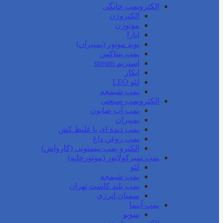
الکتروپمپ خانگی
الکتروژن
موتوژن
ابارا
نوید موتور (پمپیران)
پمپ پنتاکس
استریم stream
ایکار
لئو LEO
پمپ شیمجه
الکتروپمپ صنعتی
پمپ آب صابون
پمپیران
پمپ دنده ای یا غلیظ کش
پمپ روغن داغ
الکترو پمپ پیستونی (کارواش)
پمپ سیرکولاتور (موتورخانه)
لئو
پمپ شیمجه
پمپ بلند کاست تهران
سمنان انرژی
پمپ آبنما
سوبو