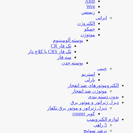
ABB
Weg
زیمنس
ایرانی
الکتروژن
جمکو
موتوژن
پوسته آلومینیوم
تک فاز CR
تک فاز CRS یا کلاچ دار
سه فاز
پوسته چدن
چینی
استریم
بارلی
الکتروموتورهای ضد انفجار
موتوژن ضد انفجار
بدون دسته بندی
دیزل ژنراتور و موتور برق
دیزل ژنراتور و موتور برق تکفاز
کوپر cooper
لوازم الکتروپمپ
5 راهی
پرشر سوئیچ