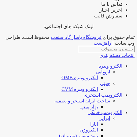
تماس با ما
آخرین اخبار
سفارش قالب
لینک شبکه های اجتماعی:
تمام حقوق برای
فروشگاه پاسارگاد صنعت
محفوظ است. طراحی
وب سایت |
راهژست
انتخاب دسته بندی
الکترو ویبره
اروپایی
الکترو ویبره OMB
چینی
الکترو ویبره CVM
الکتروپمپ استخری
ساخت ایران استخر و تصفیه
بهار پمپ
الکتروپمپ خانگی
ایرانی
ابارا
الکتروژن
نوید موتور (پمپیران)