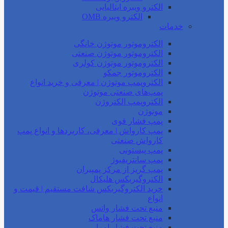
الکترو ویبره ایتالیایی
الکترو ویبره OMB
خدمات
الکتروموتور موتوژن خانگی
الکتروموتور موتوژن صنعتی
الکتروموتور موتوژن کولری
الکتروموتور جمکو
الکتروپمپ موتوژن | معرفی و خرید انواع
پمپ‌های صنعتی موتوژن
الکتروپمپ الکتروژن
موتوژن
پمپ فشار قوی
پمپ کارواش | معرفی، کاربردها و انواع پمپ
کارواش صنعتی
پمپ پیستونی
پمپ سانتریفیوژ
پمپ گریز از مرکز پمپیران
الکتروگیربکس هلیکال
خرید الکتروگیربکس شافت مستقیم | قیمت و
انواع
منبع تحت فشار واتس
منبع تحت فشار هاماک
منبع تحت فشار امرا