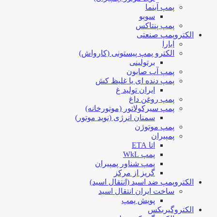
پمپ آبنما
سوبو
پمپ پنتاکس
الکتروپمپ صنعتی
ابارا
الکترو پمپ پیستونی (کارواش)
برتولینی
پمپ آب صابون
پمپ دنده ای یا غلیظ کش
ایران تولید غ
پمپ روغن داغ
پمپ سیرکولاتور (موتورخانه)
سمنان انرژی (نوید موتور)
پمپ موتوژن
پمپیران
اتا ETA
پمپ WkL
پمپ شناور پمپیران
گریز از مرکز
الکتروپمپ ضد اسید (انتقال اسید)
ساخت ایران انتقال اسید
پویش پمپ
الکتروگیربکس