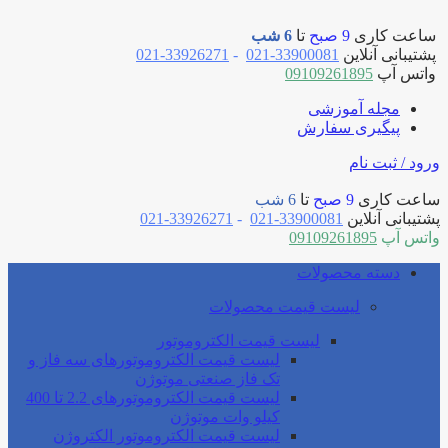
ساعت کاری
9 صبح
تا
6 شب
پشتیبانی آنلاین
33900081-021
-
33926271-021
واتس آپ
09109261895
مجله آموزشی
پیگیری سفارش
ورود / ثبت نام
ساعت کاری
9 صبح
تا
6 شب
پشتیبانی آنلاین
33900081-021
-
33926271-021
واتس آپ
09109261895
دسته محصولات
لیست قیمت محصولات
لیست قیمت الکتروموتور
لیست قیمت الکتروموتورهای سه فاز و
تک فاز صنعتی موتوژن
لیست قیمت الکتروموتورهای 2.2 تا 400
کیلو وات موتوژن
لیست قیمت الکتروموتور الکتروژن