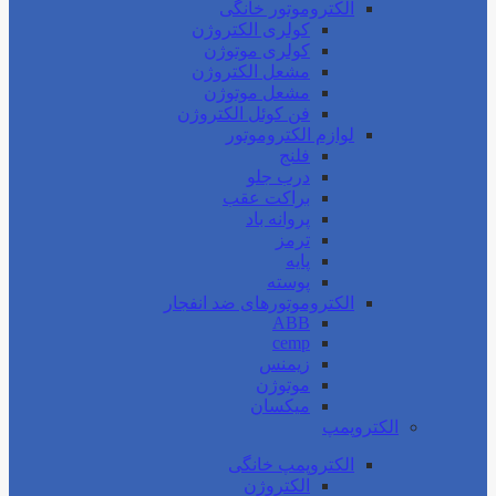
الکتروموتور خانگی
کولری الکتروژن
کولری موتوژن
مشعل الکتروژن
مشعل موتوژن
فن کوئل الکتروژن
لوازم الکتروموتور
فلنج
درب جلو
براکت عقب
پروانه باد
ترمز
پایه
پوسته
الکتروموتورهای ضد انفجار
ABB
cemp
زیمنس
موتوژن
میکسان
الکتروپمپ
الکتروپمپ خانگی
الکتروژن