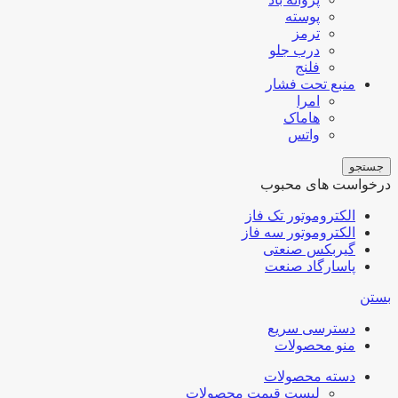
پوسته
ترمز
درب جلو
فلنج
منبع تحت فشار
امرا
هاماک
واتس
جستجو
درخواست های محبوب
الکتروموتور تک فاز
الکتروموتور سه فاز
گیربکس صنعتی
پاسارگاد صنعت
بستن
دسترسی سریع
منو محصولات
دسته محصولات
لیست قیمت محصولات