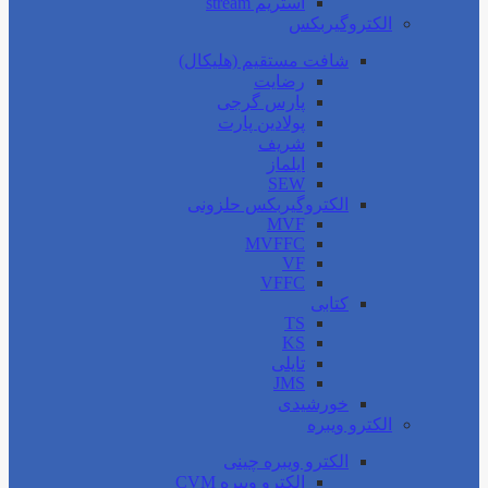
استریم stream
الکتروگیربکس
شافت مستقیم (هلیکال)
رضایت
پارس گرجی
پولادین پارت
شریف
ایلماز
SEW
الکتروگیربکس حلزونی
MVF
MVFFC
VF
VFFC
کتابی
TS
KS
تایلی
JMS
خورشیدی
الکترو ویبره
الکترو ویبره چینی
الکترو ویبره CVM