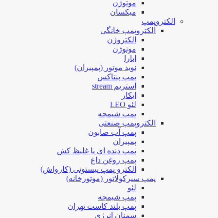
موتوژن
میکسان
الکتروپمپ
الکتروپمپ خانگی
الکتروژن
موتوژن
ابارا
نوید موتور (پمپیران)
پمپ پنتاکس
استریم stream
ایکار
لئو LEO
پمپ شیمجه
الکتروپمپ صنعتی
پمپ آب صابون
پمپیران
پمپ دنده ای یا غلیظ کش
پمپ روغن داغ
الکترو پمپ پیستونی (کارواش)
پمپ سیرکولاتور (موتورخانه)
لئو
پمپ شیمجه
پمپ بلند کاست تهران
سمنان انرژی