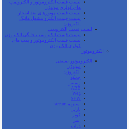
لیست قیمت الکتروموتور و الکتروپمپ
های کولری موتوژن
لیست قیمت موتورهای ضد انفجار
لیست قیمت الکترو مشعل هانیگ
الکتروژن
لیست قیمت الکتروپمپ
لیست قیمت الکتروپمپ خانگی الکتروژن
لیست قیمت الکتروموتور و پمپ های
کولری الکتروژن
الکتروموتور
الکتروموتور صنعتی
موتوژن
الکتروژن
جمکو
زیمنس
ABB
Weg
SEW
استریم stream
بارلی
کوپر
ایمر
دراپ