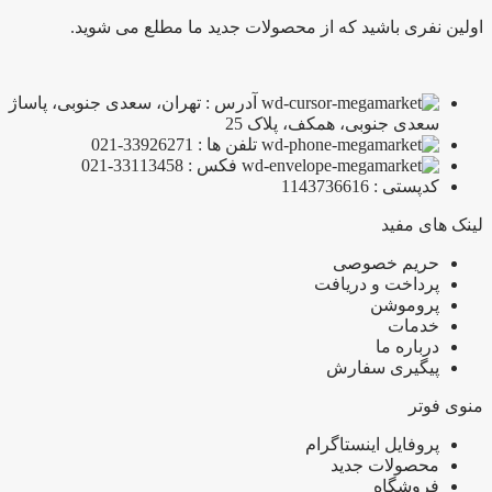
اولین نفری باشید که از محصولات جدید ما مطلع می شوید.
آدرس : تهران، سعدی جنوبی، پاساژ
سعدی جنوبی، همکف، پلاک 25
تلفن ها : 33926271-021
فکس : 33113458-021
کدپستی : 1143736616
لینک های مفید
حریم خصوصی
پرداخت و دریافت
پروموشن
خدمات
درباره ما
پیگیری سفارش
منوی فوتر
پروفایل اینستاگرام
محصولات جدید
فروشگاه