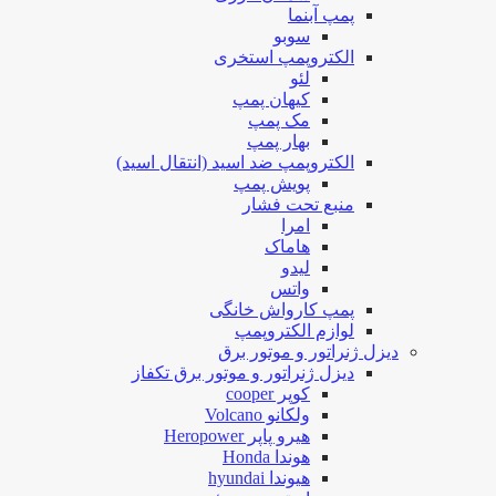
پمپ آبنما
سوبو
الکتروپمپ استخری
لئو
کیهان پمپ
مک پمپ
بهار پمپ
الکتروپمپ ضد اسید (انتقال اسید)
پویش پمپ
منبع تحت فشار
امرا
هاماک
لیدو
واتس
پمپ کارواش خانگی
لوازم الکتروپمپ
دیزل ژنراتور و موتور برق
دیزل ژنراتور و موتور برق تکفاز
کوپر cooper
ولکانو Volcano
هیرو پاپر Heropower
هوندا Honda
هیوندا hyundai