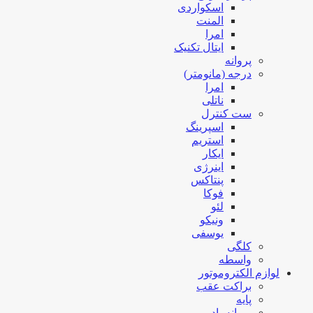
اسکواردی
المنت
امرا
ایتال تکنیک
پروانه
درجه (مانومتر)
امرا
ناتلی
ست کنترل
اسپرینگ
استریم
ایکار
اینرژی
پنتاکس
فوکا
لئو
ونیکو
یوسفی
کلگی
واسطه
لوازم الکتروموتور
براکت عقب
پایه
پروانه باد