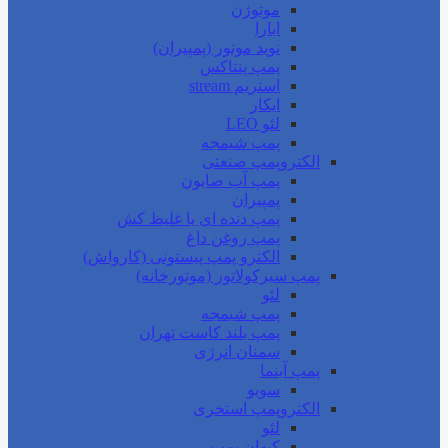
موتوژن
ابارا
نوید موتور (پمپیران)
پمپ پنتاکس
استریم stream
ایکار
لئو LEO
پمپ شیمجه
الکتروپمپ صنعتی
پمپ آب صابون
پمپیران
پمپ دنده ای یا غلیظ کش
پمپ روغن داغ
الکترو پمپ پیستونی (کارواش)
پمپ سیرکولاتور (موتورخانه)
لئو
پمپ شیمجه
پمپ بلند کاست تهران
سمنان انرژی
پمپ آبنما
سوبو
الکتروپمپ استخری
لئو
کیهان پمپ