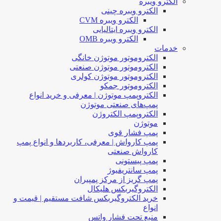
الکترو ویبره
الکترو ویبره چینی
الکترو ویبره CVM
الکترو ویبره ایتالیایی
الکترو ویبره OMB
خدمات
الکتروموتور موتوژن خانگی
الکتروموتور موتوژن صنعتی
الکتروموتور موتوژن کولری
الکتروموتور جمکو
الکتروپمپ موتوژن | معرفی و خرید انواع
پمپ‌های صنعتی موتوژن
الکتروپمپ الکتروژن
موتوژن
پمپ فشار قوی
پمپ کارواش | معرفی، کاربردها و انواع پمپ
کارواش صنعتی
پمپ پیستونی
پمپ سانتریفیوژ
پمپ گریز از مرکز پمپیران
الکتروگیربکس هلیکال
خرید الکتروگیربکس شافت مستقیم | قیمت و
انواع
منبع تحت فشار واتس