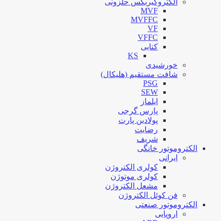
الکتروگیربکس حلزونی
MVF
MVFFC
VF
VFFC
کتابی
KS
خورشیدی
شافت مستقیم (هلیکال)
PSG
SEW
ایلماز
پارس گرجی
پولادین پارت
رضایت
شریف
الکتروموتور خانگی
ایرانی
کولری الکتروژن
کولری موتوژن
مشعل الکتروژن
فن کوئل الکتروژن
الکتروموتور صنعتی
اروپایی