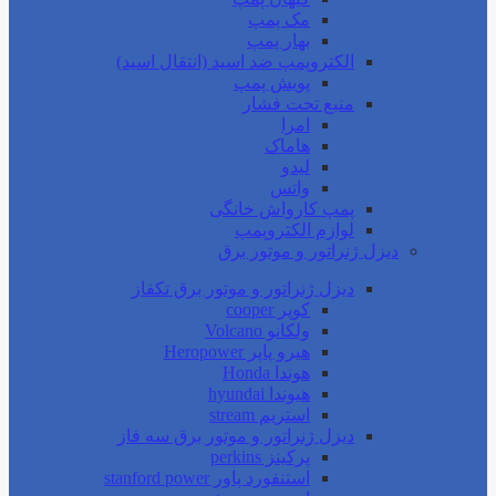
مک پمپ
بهار پمپ
الکتروپمپ ضد اسید (انتقال اسید)
پویش پمپ
منبع تحت فشار
امرا
هاماک
لیدو
واتس
پمپ کارواش خانگی
لوازم الکتروپمپ
دیزل ژنراتور و موتور برق
دیزل ژنراتور و موتور برق تکفاز
کوپر cooper
ولکانو Volcano
هیرو پاپر Heropower
هوندا Honda
هیوندا hyundai
استریم stream
دیزل ژنراتور و موتور برق سه فاز
پرکینز perkins
استنفورد پاور stanford power