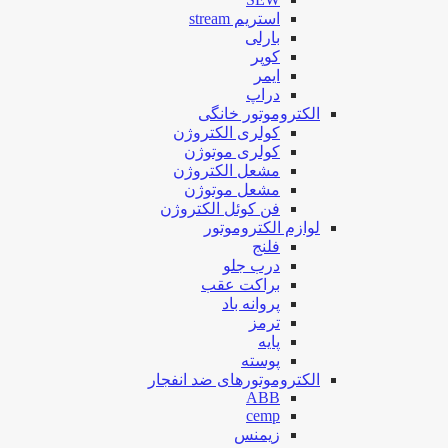
استریم stream
بارلی
کوپر
ایمر
دراپ
الکتروموتور خانگی
کولری الکتروژن
کولری موتوژن
مشعل الکتروژن
مشعل موتوژن
فن کوئل الکتروژن
لوازم الکتروموتور
فلنج
درب جلو
براکت عقب
پروانه باد
ترمز
پایه
پوسته
الکتروموتورهای ضد انفجار
ABB
cemp
زیمنس