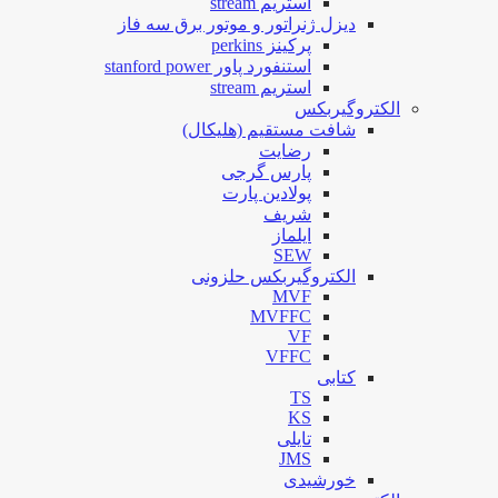
استریم stream
دیزل ژنراتور و موتور برق سه فاز
پرکینز perkins
استنفورد پاور stanford power
استریم stream
الکتروگیربکس
شافت مستقیم (هلیکال)
رضایت
پارس گرجی
پولادین پارت
شریف
ایلماز
SEW
الکتروگیربکس حلزونی
MVF
MVFFC
VF
VFFC
کتابی
TS
KS
تایلی
JMS
خورشیدی