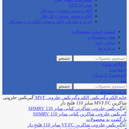
پمپ اتا ETA
الکتروموتور موتوژن سه فاز
الکتروموتور موتوژن تک فاز
خرید و معرفی الکتروموتور الکتروژن سه فاز
لیست قیمت محصولات
همه محصولات
تماس با ما
درباره ما
جستجو
0
علاقه مندی
0
مقایسه
0
محصول
0
تومان
منو
جستجو
ورود / ثبت نام
خانه
الکتروگیربکس
الکتروگیربکس حلزونی
MVF
گیربکس حلزونی
شاکرین MVF.FC سایز 110 فلنج دار
گیربکس حلزونی شاکرین کتابی سایز 110 SHMRV
بازگشت به محصولات