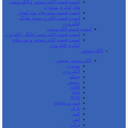
لیست قیمت الکتروموتور و الکتروپمپ
های کولری موتوژن
لیست قیمت موتورهای ضد انفجار
لیست قیمت الکترو مشعل هانیگ
الکتروژن
لیست قیمت الکتروپمپ
لیست قیمت الکتروپمپ خانگی الکتروژن
لیست قیمت الکتروموتور و پمپ های
کولری الکتروژن
الکتروموتور
الکتروموتور صنعتی
موتوژن
الکتروژن
جمکو
زیمنس
ABB
Weg
SEW
استریم stream
بارلی
کوپر
ایمر
دراپ