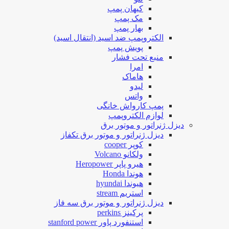
کیهان پمپ
مک پمپ
بهار پمپ
الکتروپمپ ضد اسید (انتقال اسید)
پویش پمپ
منبع تحت فشار
امرا
هاماک
لیدو
واتس
پمپ کارواش خانگی
لوازم الکتروپمپ
دیزل ژنراتور و موتور برق
دیزل ژنراتور و موتور برق تکفاز
کوپر cooper
ولکانو Volcano
هیرو پاپر Heropower
هوندا Honda
هیوندا hyundai
استریم stream
دیزل ژنراتور و موتور برق سه فاز
پرکینز perkins
استنفورد پاور stanford power