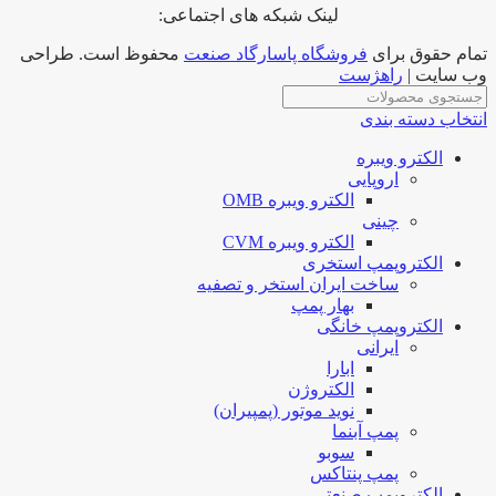
لینک شبکه های اجتماعی:
تمام حقوق برای
فروشگاه پاسارگاد صنعت
محفوظ است. طراحی
وب سایت |
راهژست
انتخاب دسته بندی
الکترو ویبره
اروپایی
الکترو ویبره OMB
چینی
الکترو ویبره CVM
الکتروپمپ استخری
ساخت ایران استخر و تصفیه
بهار پمپ
الکتروپمپ خانگی
ایرانی
ابارا
الکتروژن
نوید موتور (پمپیران)
پمپ آبنما
سوبو
پمپ پنتاکس
الکتروپمپ صنعتی