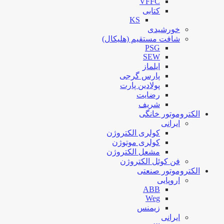
VFFC
کتابی
KS
خورشیدی
شافت مستقیم (هلیکال)
PSG
SEW
ایلماز
پارس گرجی
پولادین پارت
رضایت
شریف
الکتروموتور خانگی
ایرانی
کولری الکتروژن
کولری موتوژن
مشعل الکتروژن
فن کوئل الکتروژن
الکتروموتور صنعتی
اروپایی
ABB
Weg
زیمنس
ایرانی