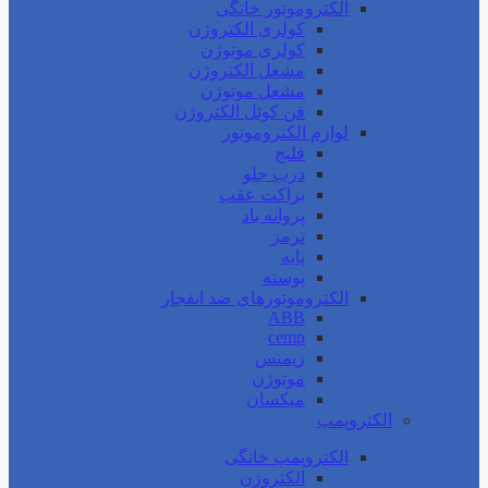
الکتروموتور خانگی
کولری الکتروژن
کولری موتوژن
مشعل الکتروژن
مشعل موتوژن
فن کوئل الکتروژن
لوازم الکتروموتور
فلنج
درب جلو
براکت عقب
پروانه باد
ترمز
پایه
پوسته
الکتروموتورهای ضد انفجار
ABB
cemp
زیمنس
موتوژن
میکسان
الکتروپمپ
الکتروپمپ خانگی
الکتروژن