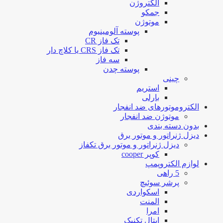
الکتروژن
جمکو
موتوژن
پوسته آلومینیوم
تک فاز CR
تک فاز CRS یا کلاچ دار
سه فاز
پوسته چدن
چینی
استریم
بارلی
الکتروموتورهای ضد انفجار
موتوژن ضد انفجار
بدون دسته بندی
دیزل ژنراتور و موتور برق
دیزل ژنراتور و موتور برق تکفاز
کوپر cooper
لوازم الکتروپمپ
5 راهی
پرشر سوئیچ
اسکواردی
المنت
امرا
ایتال تکنیک