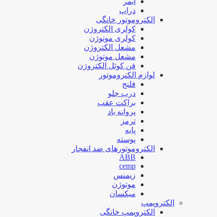
ایمر
دراپ
الکتروموتور خانگی
کولری الکتروژن
کولری موتوژن
مشعل الکتروژن
مشعل موتوژن
فن کوئل الکتروژن
لوازم الکتروموتور
فلنج
درب جلو
براکت عقب
پروانه باد
ترمز
پایه
پوسته
الکتروموتورهای ضد انفجار
ABB
cemp
زیمنس
موتوژن
میکسان
الکتروپمپ
الکتروپمپ خانگی