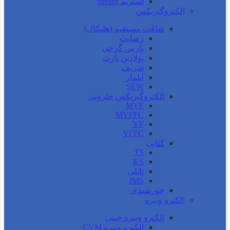
استریم stream
الکتروگیربکس
شافت مستقیم (هلیکال)
رضایت
پارس گرجی
پولادین پارت
شریف
ایلماز
SEW
الکتروگیربکس حلزونی
MVF
MVFFC
VF
VFFC
کتابی
TS
KS
تایلی
JMS
خورشیدی
الکترو ویبره
الکترو ویبره چینی
الکترو ویبره CVM