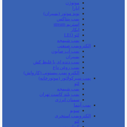
موتوژن
ابارا
نوید موتور (پمپیران)
پمپ پنتاکس
استریم stream
ایکار
لئو LEO
پمپ شیمجه
الکتروپمپ صنعتی
پمپ آب صابون
پمپیران
پمپ دنده ای یا غلیظ کش
پمپ روغن داغ
الکترو پمپ پیستونی (کارواش)
پمپ سیرکولاتور (موتورخانه)
لئو
پمپ شیمجه
پمپ بلند کاست تهران
سمنان انرژی
پمپ آبنما
سوبو
الکتروپمپ استخری
لئو
کیهان پمپ