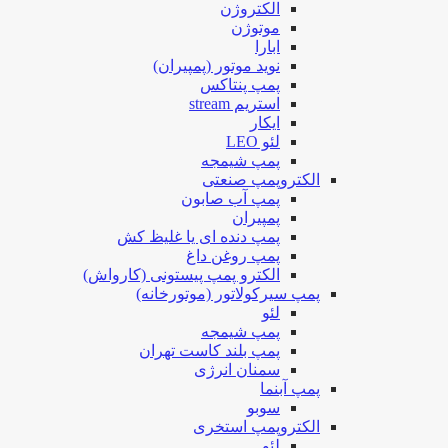
الکتروژن
موتوژن
ابارا
نوید موتور (پمپیران)
پمپ پنتاکس
استریم stream
ایکار
لئو LEO
پمپ شیمجه
الکتروپمپ صنعتی
پمپ آب صابون
پمپیران
پمپ دنده ای یا غلیظ کش
پمپ روغن داغ
الکترو پمپ پیستونی (کارواش)
پمپ سیرکولاتور (موتورخانه)
لئو
پمپ شیمجه
پمپ بلند کاست تهران
سمنان انرژی
پمپ آبنما
سوبو
الکتروپمپ استخری
لئو