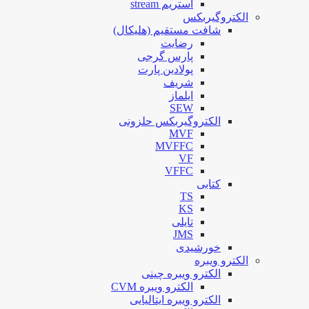
استریم stream
الکتروگیربکس
شافت مستقیم (هلیکال)
رضایت
پارس گرجی
پولادین پارت
شریف
ایلماز
SEW
الکتروگیربکس حلزونی
MVF
MVFFC
VF
VFFC
کتابی
TS
KS
تایلی
JMS
خورشیدی
الکترو ویبره
الکترو ویبره چینی
الکترو ویبره CVM
الکترو ویبره ایتالیایی