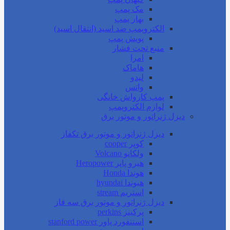
مک پمپ
بهار پمپ
الکتروپمپ ضد اسید (انتقال اسید)
پویش پمپ
منبع تحت فشار
امرا
هاماک
لیدو
واتس
پمپ کارواش خانگی
لوازم الکتروپمپ
دیزل ژنراتور و موتور برق
دیزل ژنراتور و موتور برق تکفاز
کوپر cooper
ولکانو Volcano
هیرو پاپر Heropower
هوندا Honda
هیوندا hyundai
استریم stream
دیزل ژنراتور و موتور برق سه فاز
پرکینز perkins
استنفورد پاور stanford power