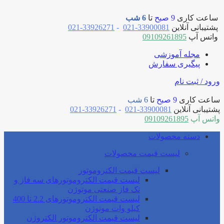
ساعت کاری
9 صبح
تا
6 شب
پشتیبانی آنلاین
33900081-021
-
33926271-021
واتس آپ
09109261895
مجله آموزشی
پیگیری سفارش
ورود / ثبت نام
ساعت کاری
9 صبح
تا
6 شب
پشتیبانی آنلاین
33900081-021
-
33926271-021
واتس آپ
09109261895
دسته محصولات
لیست قیمت محصولات
لیست قیمت الکتروموتور
لیست قیمت الکتروموتورهای سه فاز و
تک فاز صنعتی موتوژن
لیست قیمت الکتروموتورهای 2.2 تا 400
کیلو وات موتوژن
لیست قیمت الکتروموتور الکتروژن