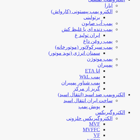
ابارا
الکترو پمپ پیستونی (کارواش)
برتولینی
پمپ آب صابون
پمپ دنده ای یا غلیظ کش
ایران تولید غ
پمپ روغن داغ
پمپ سیرکولاتور (موتورخانه)
سمنان انرژی (نوید موتور)
پمپ موتوژن
پمپیران
اتا ETA
پمپ WkL
پمپ شناور پمپیران
گریز از مرکز
الکتروپمپ ضد اسید (انتقال اسید)
ساخت ایران انتقال اسید
پویش پمپ
الکتروگیربکس
الکتروگیربکس حلزونی
MVF
MVFFC
VF