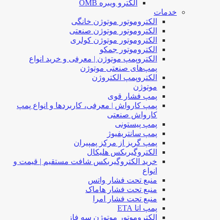
الکترو ویبره OMB
خدمات
الکتروموتور موتوژن خانگی
الکتروموتور موتوژن صنعتی
الکتروموتور موتوژن کولری
الکتروموتور جمکو
الکتروپمپ موتوژن | معرفی و خرید انواع
پمپ‌های صنعتی موتوژن
الکتروپمپ الکتروژن
موتوژن
پمپ فشار قوی
پمپ کارواش | معرفی، کاربردها و انواع پمپ
کارواش صنعتی
پمپ پیستونی
پمپ سانتریفیوژ
پمپ گریز از مرکز پمپیران
الکتروگیربکس هلیکال
خرید الکتروگیربکس شافت مستقیم | قیمت و
انواع
منبع تحت فشار واتس
منبع تحت فشار هاماک
منبع تحت فشار امرا
پمپ اتا ETA
الکتروموتور موتوژن سه فاز