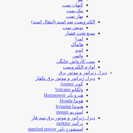
کیهان پمپ
مک پمپ
بهار پمپ
الکتروپمپ ضد اسید (انتقال اسید)
پویش پمپ
منبع تحت فشار
امرا
هاماک
لیدو
واتس
پمپ کارواش خانگی
لوازم الکتروپمپ
دیزل ژنراتور و موتور برق
دیزل ژنراتور و موتور برق تکفاز
کوپر cooper
ولکانو Volcano
هیرو پاپر Heropower
هوندا Honda
هیوندا hyundai
استریم stream
دیزل ژنراتور و موتور برق سه فاز
پرکینز perkins
استنفورد پاور stanford power