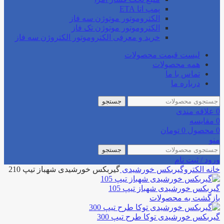
پمپ اتا ETA
الکتروموتور موتوژن سه فاز
الکتروموتور موتوژن تک فاز
خرید و معرفی الکتروموتور الکتروژن سه فاز
لیست قیمت محصولات
همه محصولات
تماس با ما
درباره ما
جستجو
0
علاقه مندی
0
مقایسه
0
محصول
0
تومان
منو
جستجو
ورود / ثبت نام
خانه
الکتروگیربکس
خورشیدی
گیربکس خورشیدی شهباز تیپ 210
گیربکس خورشیدی شهباز تیپ 105
بازگشت به محصولات
گیربکس خورشیدی توکا طرح تیپ 300