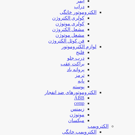
ایمر
دراپ
الکتروموتور خانگی
کولری الکتروژن
کولری موتوژن
مشعل الکتروژن
مشعل موتوژن
فن کوئل الکتروژن
لوازم الکتروموتور
فلنج
درب جلو
براکت عقب
پروانه باد
ترمز
پایه
پوسته
الکتروموتورهای ضد انفجار
ABB
cemp
زیمنس
موتوژن
میکسان
الکتروپمپ
الکتروپمپ خانگی