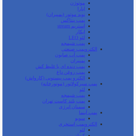
موتوژن
ابارا
نوید موتور (پمپیران)
پمپ پنتاکس
استریم stream
ایکار
لئو LEO
پمپ شیمجه
الکتروپمپ صنعتی
پمپ آب صابون
پمپیران
پمپ دنده ای یا غلیظ کش
پمپ روغن داغ
الکترو پمپ پیستونی (کارواش)
پمپ سیرکولاتور (موتورخانه)
لئو
پمپ شیمجه
پمپ بلند کاست تهران
سمنان انرژی
پمپ آبنما
سوبو
الکتروپمپ استخری
لئو
کیهان پمپ