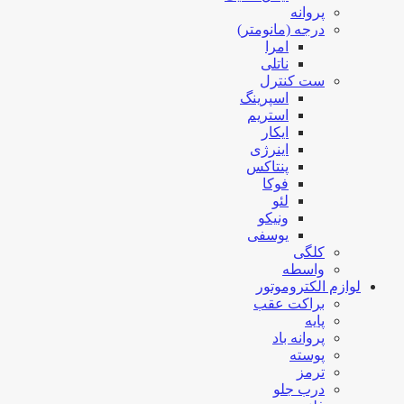
پروانه
درجه (مانومتر)
امرا
ناتلی
ست کنترل
اسپرینگ
استریم
ایکار
اینرژی
پنتاکس
فوکا
لئو
ونیکو
یوسفی
کلگی
واسطه
لوازم الکتروموتور
براکت عقب
پایه
پروانه باد
پوسته
ترمز
درب جلو