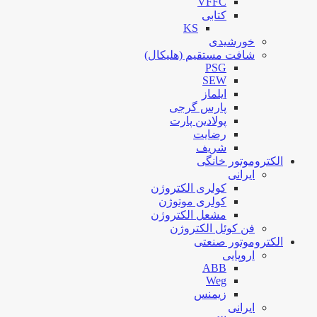
VFFC
کتابی
KS
خورشیدی
شافت مستقیم (هلیکال)
PSG
SEW
ایلماز
پارس گرجی
پولادین پارت
رضایت
شریف
الکتروموتور خانگی
ایرانی
کولری الکتروژن
کولری موتوژن
مشعل الکتروژن
فن کوئل الکتروژن
الکتروموتور صنعتی
اروپایی
ABB
Weg
زیمنس
ایرانی