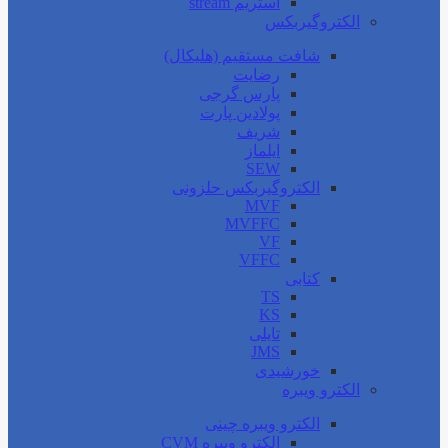
استریم stream
الکتروگیربکس
شافت مستقیم (هلیکال)
رضایت
پارس گرجی
پولادین پارت
شریف
ایلماز
SEW
الکتروگیربکس حلزونی
MVF
MVFFC
VF
VFFC
کتابی
TS
KS
تایلی
JMS
خورشیدی
الکترو ویبره
الکترو ویبره چینی
الکترو ویبره CVM