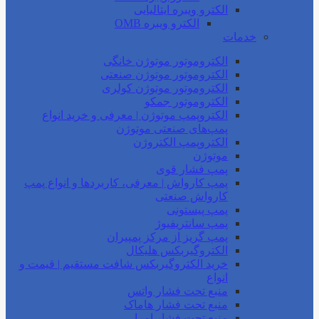
الکترو ویبره ایتالیایی
الکترو ویبره OMB
خدمات
الکتروموتور موتوژن خانگی
الکتروموتور موتوژن صنعتی
الکتروموتور موتوژن کولری
الکتروموتور جمکو
الکتروپمپ موتوژن | معرفی و خرید انواع
پمپ‌های صنعتی موتوژن
الکتروپمپ الکتروژن
موتوژن
پمپ فشار قوی
پمپ کارواش | معرفی، کاربردها و انواع پمپ
کارواش صنعتی
پمپ پیستونی
پمپ سانتریفیوژ
پمپ گریز از مرکز پمپیران
الکتروگیربکس هلیکال
خرید الکتروگیربکس شافت مستقیم | قیمت و
انواع
منبع تحت فشار واتس
منبع تحت فشار هاماک
منبع تحت فشار امرا