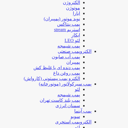
الکتروژن
موتوژن
ابارا
نوید موتور (پمپیران)
پمپ پنتاکس
استریم stream
ایکار
لئو LEO
پمپ شیمجه
الکتروپمپ صنعتی
پمپ آب صابون
پمپیران
پمپ دنده ای یا غلیظ کش
پمپ روغن داغ
الکترو پمپ پیستونی (کارواش)
پمپ سیرکولاتور (موتورخانه)
لئو
پمپ شیمجه
پمپ بلند کاست تهران
سمنان انرژی
پمپ آبنما
سوبو
الکتروپمپ استخری
لئو