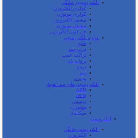
الکتروموتور خانگی
کولری الکتروژن
کولری موتوژن
مشعل الکتروژن
مشعل موتوژن
فن کوئل الکتروژن
لوازم الکتروموتور
فلنج
درب جلو
براکت عقب
پروانه باد
ترمز
پایه
پوسته
الکتروموتورهای ضد انفجار
ABB
cemp
زیمنس
موتوژن
میکسان
الکتروپمپ
الکتروپمپ خانگی
الکتروژن