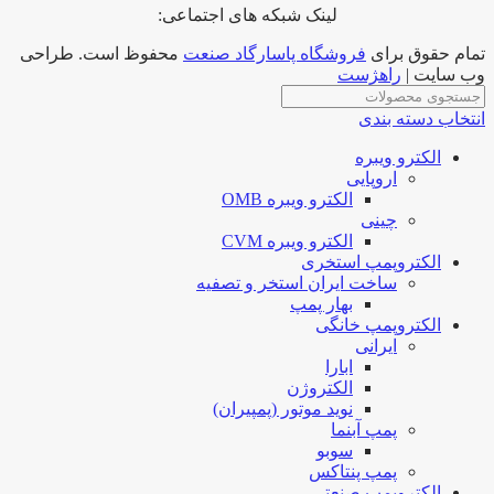
لینک شبکه های اجتماعی:
تمام حقوق برای
فروشگاه پاسارگاد صنعت
محفوظ است. طراحی
وب سایت |
راهژست
انتخاب دسته بندی
الکترو ویبره
اروپایی
الکترو ویبره OMB
چینی
الکترو ویبره CVM
الکتروپمپ استخری
ساخت ایران استخر و تصفیه
بهار پمپ
الکتروپمپ خانگی
ایرانی
ابارا
الکتروژن
نوید موتور (پمپیران)
پمپ آبنما
سوبو
پمپ پنتاکس
الکتروپمپ صنعتی