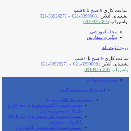
ساعت کاری
9 صبح
تا
6 شب
پشتیبانی آنلاین
33900081-021
-
33926271-021
واتس آپ
09109261895
مجله آموزشی
پیگیری سفارش
ورود / ثبت نام
ساعت کاری
9 صبح
تا
6 شب
پشتیبانی آنلاین
33900081-021
-
33926271-021
واتس آپ
09109261895
دسته محصولات
لیست قیمت محصولات
لیست قیمت الکتروموتور
لیست قیمت الکتروموتورهای سه فاز و
تک فاز صنعتی موتوژن
لیست قیمت الکتروموتورهای 2.2 تا 400
کیلو وات موتوژن
لیست قیمت الکتروموتور الکتروژن