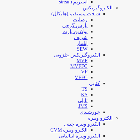
استریم stream
الکتروگیربکس
شافت مستقیم (هلیکال)
رضایت
پارس گرجی
پولادین پارت
شریف
ایلماز
SEW
الکتروگیربکس حلزونی
MVF
MVFFC
VF
VFFC
کتابی
TS
KS
تایلی
JMS
خورشیدی
الکترو ویبره
الکترو ویبره چینی
الکترو ویبره CVM
الکترو ویبره ایتالیایی