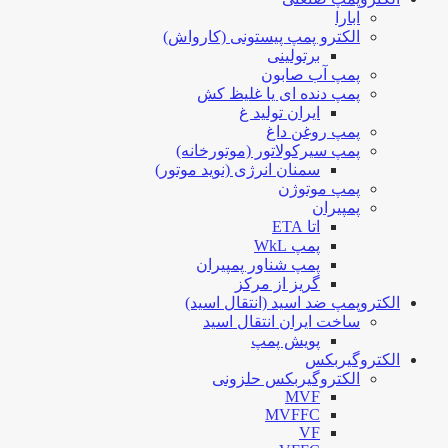
ابارا
الکترو پمپ پیستونی (کارواش)
برتولینی
پمپ آب صابون
پمپ دنده ای یا غلیظ کش
ایران تولید غ
پمپ روغن داغ
پمپ سیرکولاتور (موتورخانه)
سمنان انرژی (نوید موتور)
پمپ موتوژن
پمپیران
اتا ETA
پمپ WkL
پمپ شناور پمپیران
گریز از مرکز
الکتروپمپ ضد اسید (انتقال اسید)
ساخت ایران انتقال اسید
پویش پمپ
الکتروگیربکس
الکتروگیربکس حلزونی
MVF
MVFFC
VF