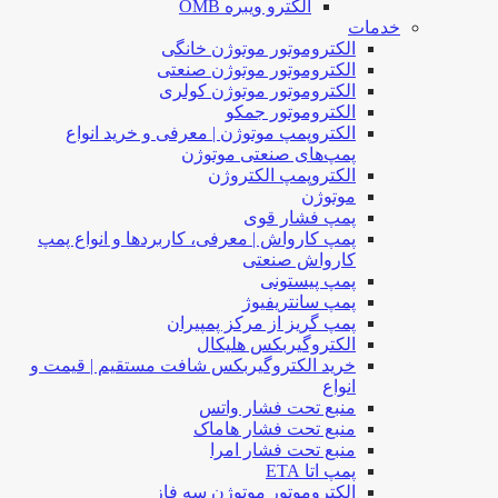
الکترو ویبره OMB
خدمات
الکتروموتور موتوژن خانگی
الکتروموتور موتوژن صنعتی
الکتروموتور موتوژن کولری
الکتروموتور جمکو
الکتروپمپ موتوژن | معرفی و خرید انواع
پمپ‌های صنعتی موتوژن
الکتروپمپ الکتروژن
موتوژن
پمپ فشار قوی
پمپ کارواش | معرفی، کاربردها و انواع پمپ
کارواش صنعتی
پمپ پیستونی
پمپ سانتریفیوژ
پمپ گریز از مرکز پمپیران
الکتروگیربکس هلیکال
خرید الکتروگیربکس شافت مستقیم | قیمت و
انواع
منبع تحت فشار واتس
منبع تحت فشار هاماک
منبع تحت فشار امرا
پمپ اتا ETA
الکتروموتور موتوژن سه فاز