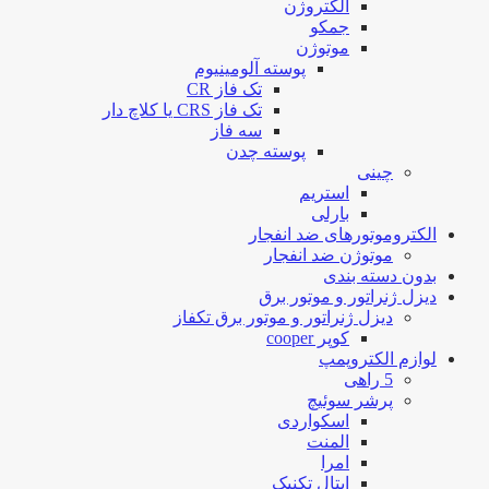
الکتروژن
جمکو
موتوژن
پوسته آلومینیوم
تک فاز CR
تک فاز CRS یا کلاچ دار
سه فاز
پوسته چدن
چینی
استریم
بارلی
الکتروموتورهای ضد انفجار
موتوژن ضد انفجار
بدون دسته بندی
دیزل ژنراتور و موتور برق
دیزل ژنراتور و موتور برق تکفاز
کوپر cooper
لوازم الکتروپمپ
5 راهی
پرشر سوئیچ
اسکواردی
المنت
امرا
ایتال تکنیک