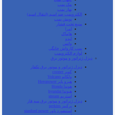
مک پمپ
بهار پمپ
الکتروپمپ ضد اسید (انتقال اسید)
پویش پمپ
منبع تحت فشار
امرا
هاماک
لیدو
واتس
پمپ کارواش خانگی
لوازم الکتروپمپ
دیزل ژنراتور و موتور برق
دیزل ژنراتور و موتور برق تکفاز
کوپر cooper
ولکانو Volcano
هیرو پاپر Heropower
هوندا Honda
هیوندا hyundai
استریم stream
دیزل ژنراتور و موتور برق سه فاز
پرکینز perkins
استنفورد پاور stanford power