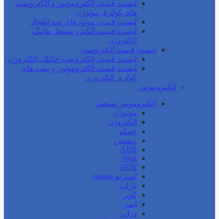
لیست قیمت الکتروموتور و الکتروپمپ
های کولری موتوژن
لیست قیمت موتورهای ضد انفجار
لیست قیمت الکترو مشعل هانیگ
الکتروژن
لیست قیمت الکتروپمپ
لیست قیمت الکتروپمپ خانگی الکتروژن
لیست قیمت الکتروموتور و پمپ های
کولری الکتروژن
الکتروموتور
الکتروموتور صنعتی
موتوژن
الکتروژن
جمکو
زیمنس
ABB
Weg
SEW
استریم stream
بارلی
کوپر
ایمر
دراپ