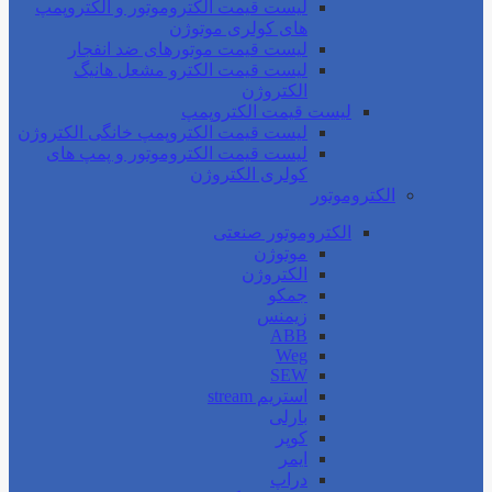
لیست قیمت الکتروموتور و الکتروپمپ
های کولری موتوژن
لیست قیمت موتورهای ضد انفجار
لیست قیمت الکترو مشعل هانیگ
الکتروژن
لیست قیمت الکتروپمپ
لیست قیمت الکتروپمپ خانگی الکتروژن
لیست قیمت الکتروموتور و پمپ های
کولری الکتروژن
الکتروموتور
الکتروموتور صنعتی
موتوژن
الکتروژن
جمکو
زیمنس
ABB
Weg
SEW
استریم stream
بارلی
کوپر
ایمر
دراپ