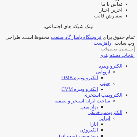
تماس با ما
آخرین اخبار
سفارش قالب
لینک شبکه های اجتماعی:
تمام حقوق برای
فروشگاه پاسارگاد صنعت
محفوظ است. طراحی
وب سایت |
راهژست
انتخاب دسته بندی
الکترو ویبره
اروپایی
الکترو ویبره OMB
چینی
الکترو ویبره CVM
الکتروپمپ استخری
ساخت ایران استخر و تصفیه
بهار پمپ
الکتروپمپ خانگی
ایرانی
ابارا
الکتروژن
نوید موتور (پمپیران)