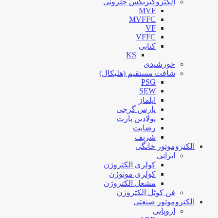
الکتروگیربکس حلزونی
MVF
MVFFC
VF
VFFC
کتابی
KS
خورشیدی
شافت مستقیم (هلیکال)
PSG
SEW
ایلماز
پارس گرجی
پولادین پارت
رضایت
شریف
الکتروموتور خانگی
ایرانی
کولری الکتروژن
کولری موتوژن
مشعل الکتروژن
فن کوئل الکتروژن
الکتروموتور صنعتی
اروپایی