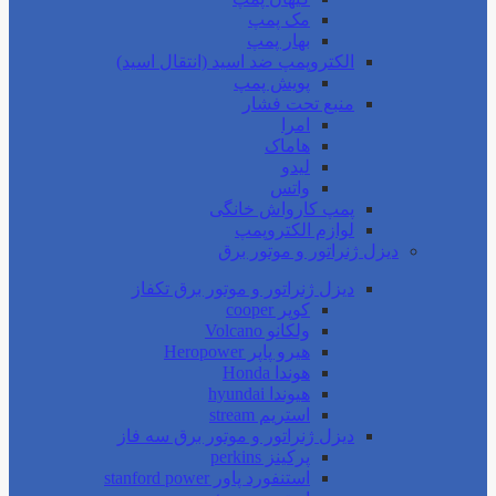
مک پمپ
بهار پمپ
الکتروپمپ ضد اسید (انتقال اسید)
پویش پمپ
منبع تحت فشار
امرا
هاماک
لیدو
واتس
پمپ کارواش خانگی
لوازم الکتروپمپ
دیزل ژنراتور و موتور برق
دیزل ژنراتور و موتور برق تکفاز
کوپر cooper
ولکانو Volcano
هیرو پاپر Heropower
هوندا Honda
هیوندا hyundai
استریم stream
دیزل ژنراتور و موتور برق سه فاز
پرکینز perkins
استنفورد پاور stanford power