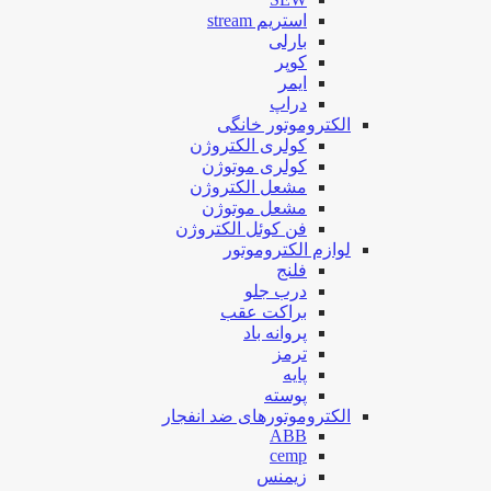
استریم stream
بارلی
کوپر
ایمر
دراپ
الکتروموتور خانگی
کولری الکتروژن
کولری موتوژن
مشعل الکتروژن
مشعل موتوژن
فن کوئل الکتروژن
لوازم الکتروموتور
فلنج
درب جلو
براکت عقب
پروانه باد
ترمز
پایه
پوسته
الکتروموتورهای ضد انفجار
ABB
cemp
زیمنس