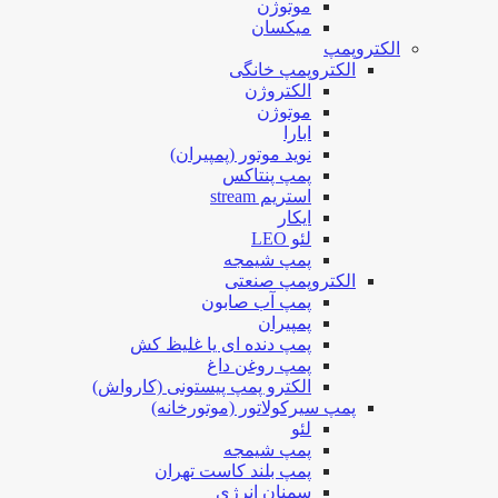
موتوژن
میکسان
الکتروپمپ
الکتروپمپ خانگی
الکتروژن
موتوژن
ابارا
نوید موتور (پمپیران)
پمپ پنتاکس
استریم stream
ایکار
لئو LEO
پمپ شیمجه
الکتروپمپ صنعتی
پمپ آب صابون
پمپیران
پمپ دنده ای یا غلیظ کش
پمپ روغن داغ
الکترو پمپ پیستونی (کارواش)
پمپ سیرکولاتور (موتورخانه)
لئو
پمپ شیمجه
پمپ بلند کاست تهران
سمنان انرژی