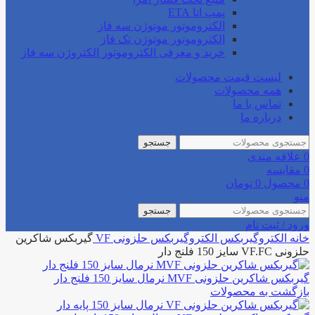
پمپ اتا ETA
الکتروموتور موتوژن سه فاز
الکتروموتور موتوژن تک فاز
خرید و معرفی الکتروموتور الکتروژن سه فاز
لیست قیمت محصولات
همه محصولات
تماس با ما
درباره ما
جستجو
0
علاقه مندی
0
مقایسه
0
محصول
0
تومان
منو
جستجو
ورود / ثبت نام
خانه
الکتروگیربکس
الکتروگیربکس حلزونی
VF
گیربکس شاکرین
حلزونی VF.FC سایز 150 فلنج دار
گیربکس شاکرین حلزونی MVF نرمال سایز 150 فلنج دار
بازگشت به محصولات