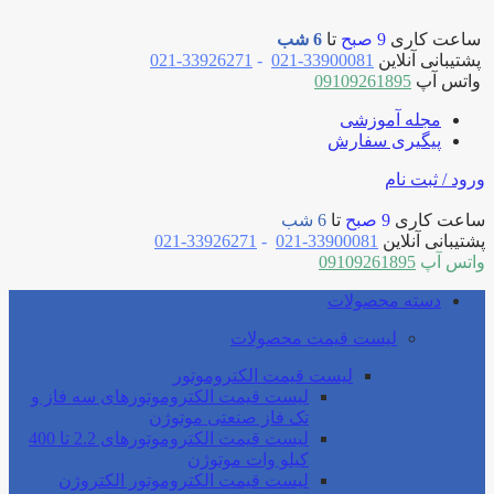
ساعت کاری
9 صبح
تا
6 شب
پشتیبانی آنلاین
33900081-021
-
33926271-021
واتس آپ
09109261895
مجله آموزشی
پیگیری سفارش
ورود / ثبت نام
ساعت کاری
9 صبح
تا
6 شب
پشتیبانی آنلاین
33900081-021
-
33926271-021
واتس آپ
09109261895
دسته محصولات
لیست قیمت محصولات
لیست قیمت الکتروموتور
لیست قیمت الکتروموتورهای سه فاز و
تک فاز صنعتی موتوژن
لیست قیمت الکتروموتورهای 2.2 تا 400
کیلو وات موتوژن
لیست قیمت الکتروموتور الکتروژن