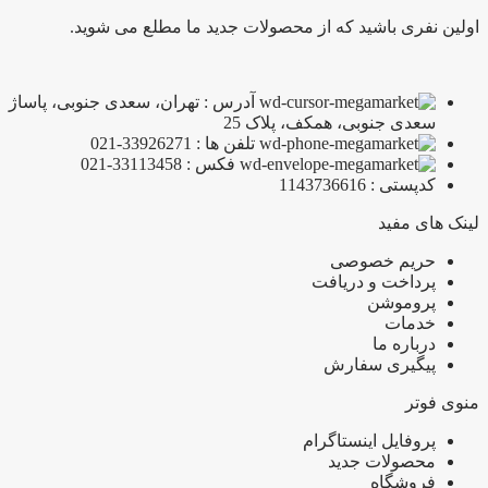
اولین نفری باشید که از محصولات جدید ما مطلع می شوید.
آدرس : تهران، سعدی جنوبی، پاساژ
سعدی جنوبی، همکف، پلاک 25
تلفن ها : 33926271-021
فکس : 33113458-021
کدپستی : 1143736616
لینک های مفید
حریم خصوصی
پرداخت و دریافت
پروموشن
خدمات
درباره ما
پیگیری سفارش
منوی فوتر
پروفایل اینستاگرام
محصولات جدید
فروشگاه