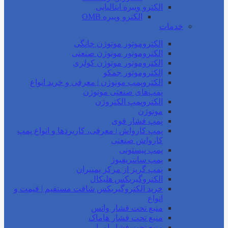
الکترو ویبره ایتالیایی
الکترو ویبره OMB
خدمات
الکتروموتور موتوژن خانگی
الکتروموتور موتوژن صنعتی
الکتروموتور موتوژن کولری
الکتروموتور جمکو
الکتروپمپ موتوژن | معرفی و خرید انواع
پمپ‌های صنعتی موتوژن
الکتروپمپ الکتروژن
موتوژن
پمپ فشار قوی
پمپ کارواش | معرفی، کاربردها و انواع پمپ
کارواش صنعتی
پمپ پیستونی
پمپ سانتریفیوژ
پمپ گریز از مرکز پمپیران
الکتروگیربکس هلیکال
خرید الکتروگیربکس شافت مستقیم | قیمت و
انواع
منبع تحت فشار واتس
منبع تحت فشار هاماک
منبع تحت فشار امرا