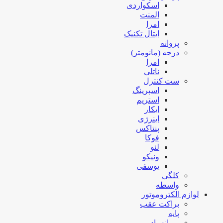
اسکواردی
المنت
امرا
ایتال تکنیک
پروانه
درجه (مانومتر)
امرا
ناتلی
ست کنترل
اسپرینگ
استریم
ایکار
اینرژی
پنتاکس
فوکا
لئو
ونیکو
یوسفی
کلگی
واسطه
لوازم الکتروموتور
براکت عقب
پایه
پروانه باد