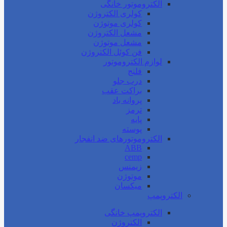
الکتروموتور خانگی
کولری الکتروژن
کولری موتوژن
مشعل الکتروژن
مشعل موتوژن
فن کوئل الکتروژن
لوازم الکتروموتور
فلنج
درب جلو
براکت عقب
پروانه باد
ترمز
پایه
پوسته
الکتروموتورهای ضد انفجار
ABB
cemp
زیمنس
موتوژن
میکسان
الکتروپمپ
الکتروپمپ خانگی
الکتروژن