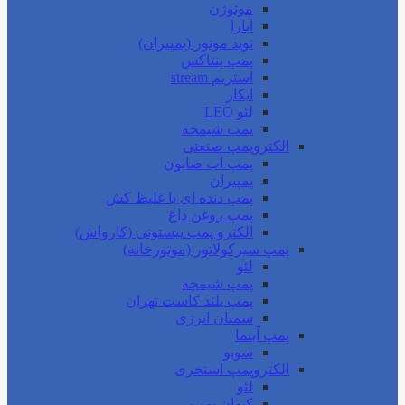
موتوژن
ابارا
نوید موتور (پمپیران)
پمپ پنتاکس
استریم stream
ایکار
لئو LEO
پمپ شیمجه
الکتروپمپ صنعتی
پمپ آب صابون
پمپیران
پمپ دنده ای یا غلیظ کش
پمپ روغن داغ
الکترو پمپ پیستونی (کارواش)
پمپ سیرکولاتور (موتورخانه)
لئو
پمپ شیمجه
پمپ بلند کاست تهران
سمنان انرژی
پمپ آبنما
سوبو
الکتروپمپ استخری
لئو
کیهان پمپ