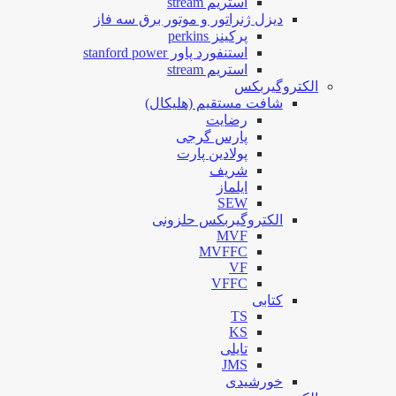
استریم stream
دیزل ژنراتور و موتور برق سه فاز
پرکینز perkins
استنفورد پاور stanford power
استریم stream
الکتروگیربکس
شافت مستقیم (هلیکال)
رضایت
پارس گرجی
پولادین پارت
شریف
ایلماز
SEW
الکتروگیربکس حلزونی
MVF
MVFFC
VF
VFFC
کتابی
TS
KS
تایلی
JMS
خورشیدی