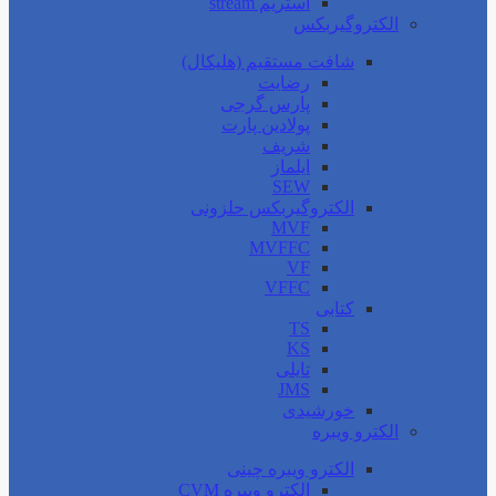
استریم stream
الکتروگیربکس
شافت مستقیم (هلیکال)
رضایت
پارس گرجی
پولادین پارت
شریف
ایلماز
SEW
الکتروگیربکس حلزونی
MVF
MVFFC
VF
VFFC
کتابی
TS
KS
تایلی
JMS
خورشیدی
الکترو ویبره
الکترو ویبره چینی
الکترو ویبره CVM