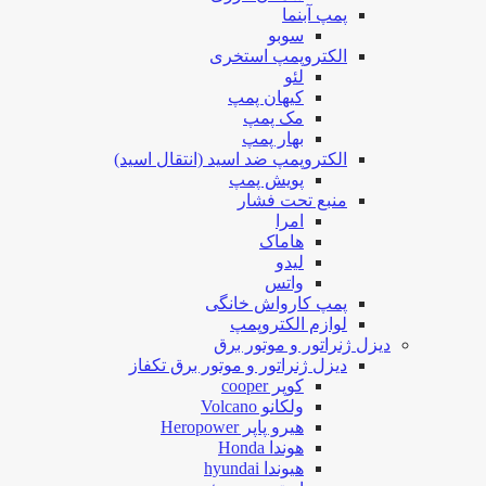
پمپ آبنما
سوبو
الکتروپمپ استخری
لئو
کیهان پمپ
مک پمپ
بهار پمپ
الکتروپمپ ضد اسید (انتقال اسید)
پویش پمپ
منبع تحت فشار
امرا
هاماک
لیدو
واتس
پمپ کارواش خانگی
لوازم الکتروپمپ
دیزل ژنراتور و موتور برق
دیزل ژنراتور و موتور برق تکفاز
کوپر cooper
ولکانو Volcano
هیرو پاپر Heropower
هوندا Honda
هیوندا hyundai