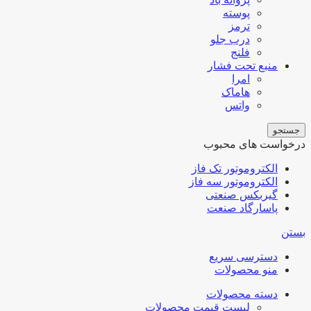
پوسته
ترمز
درب جلو
فلنج
منبع تحت فشار
امرا
هاماک
واتس
جستجو
درخواست های محبوب
الکتروموتور تک فاز
الکتروموتور سه فاز
گیربکس صنعتی
پاسارگاد صنعت
بستن
دسترسی سریع
منو محصولات
دسته محصولات
لیست قیمت محصولات