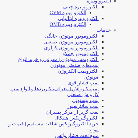
الکترو ویبره
الکترو ویبره چینی
الکترو ویبره CVM
الکترو ویبره ایتالیایی
الکترو ویبره OMB
خدمات
الکتروموتور موتوژن خانگی
الکتروموتور موتوژن صنعتی
الکتروموتور موتوژن کولری
الکتروموتور جمکو
الکتروپمپ موتوژن | معرفی و خرید انواع
پمپ‌های صنعتی موتوژن
الکتروپمپ الکتروژن
موتوژن
پمپ فشار قوی
پمپ کارواش | معرفی، کاربردها و انواع پمپ
کارواش صنعتی
پمپ پیستونی
پمپ سانتریفیوژ
پمپ گریز از مرکز پمپیران
الکتروگیربکس هلیکال
خرید الکتروگیربکس شافت مستقیم | قیمت و
انواع
منبع تحت فشار واتس