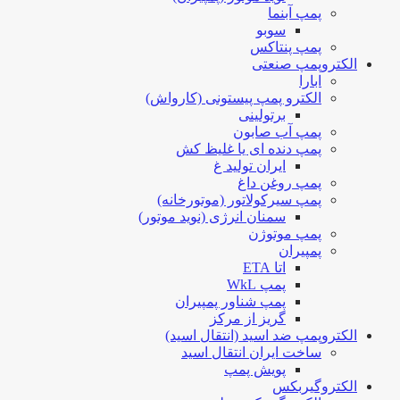
پمپ آبنما
سوبو
پمپ پنتاکس
الکتروپمپ صنعتی
ابارا
الکترو پمپ پیستونی (کارواش)
برتولینی
پمپ آب صابون
پمپ دنده ای یا غلیظ کش
ایران تولید غ
پمپ روغن داغ
پمپ سیرکولاتور (موتورخانه)
سمنان انرژی (نوید موتور)
پمپ موتوژن
پمپیران
اتا ETA
پمپ WkL
پمپ شناور پمپیران
گریز از مرکز
الکتروپمپ ضد اسید (انتقال اسید)
ساخت ایران انتقال اسید
پویش پمپ
الکتروگیربکس