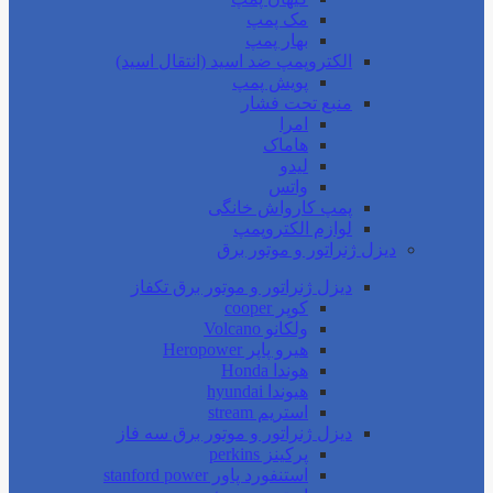
مک پمپ
بهار پمپ
الکتروپمپ ضد اسید (انتقال اسید)
پویش پمپ
منبع تحت فشار
امرا
هاماک
لیدو
واتس
پمپ کارواش خانگی
لوازم الکتروپمپ
دیزل ژنراتور و موتور برق
دیزل ژنراتور و موتور برق تکفاز
کوپر cooper
ولکانو Volcano
هیرو پاپر Heropower
هوندا Honda
هیوندا hyundai
استریم stream
دیزل ژنراتور و موتور برق سه فاز
پرکینز perkins
استنفورد پاور stanford power