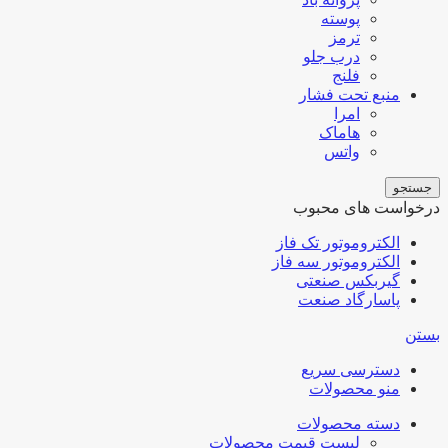
پوسته
ترمز
درب جلو
فلنج
منبع تحت فشار
امرا
هاماک
واتس
جستجو
درخواست های محبوب
الکتروموتور تک فاز
الکتروموتور سه فاز
گیربکس صنعتی
پاسارگاد صنعت
بستن
دسترسی سریع
منو محصولات
دسته محصولات
لیست قیمت محصولات