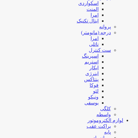
اسکواردی
المنت
امرا
ایتال تکنیک
پروانه
درجه (مانومتر)
امرا
ناتلی
ست کنترل
اسپرینگ
استریم
ایکار
اینرژی
پنتاکس
فوکا
لئو
ونیکو
یوسفی
کلگی
واسطه
لوازم الکتروموتور
براکت عقب
پایه
پروانه باد