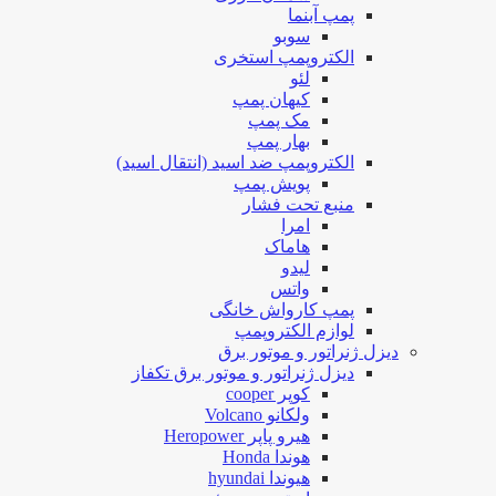
پمپ آبنما
سوبو
الکتروپمپ استخری
لئو
کیهان پمپ
مک پمپ
بهار پمپ
الکتروپمپ ضد اسید (انتقال اسید)
پویش پمپ
منبع تحت فشار
امرا
هاماک
لیدو
واتس
پمپ کارواش خانگی
لوازم الکتروپمپ
دیزل ژنراتور و موتور برق
دیزل ژنراتور و موتور برق تکفاز
کوپر cooper
ولکانو Volcano
هیرو پاپر Heropower
هوندا Honda
هیوندا hyundai