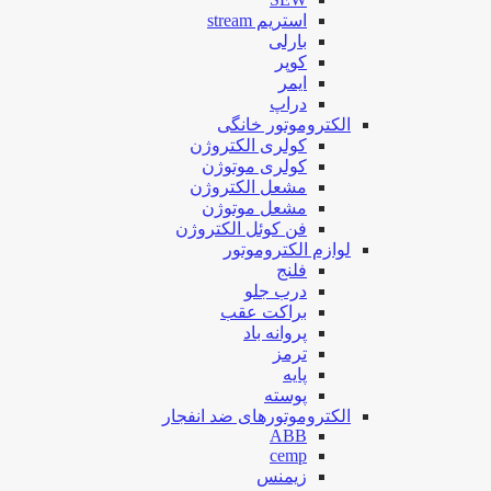
استریم stream
بارلی
کوپر
ایمر
دراپ
الکتروموتور خانگی
کولری الکتروژن
کولری موتوژن
مشعل الکتروژن
مشعل موتوژن
فن کوئل الکتروژن
لوازم الکتروموتور
فلنج
درب جلو
براکت عقب
پروانه باد
ترمز
پایه
پوسته
الکتروموتورهای ضد انفجار
ABB
cemp
زیمنس