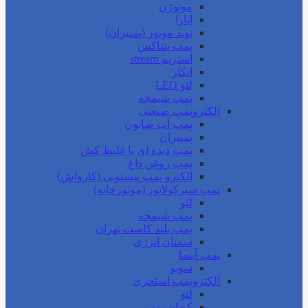
موتوژن
ابارا
نوید موتور (پمپیران)
پمپ پنتاکس
استریم stream
ایکار
لئو LEO
پمپ شیمجه
الکتروپمپ صنعتی
پمپ آب صابون
پمپیران
پمپ دنده ای یا غلیظ کش
پمپ روغن داغ
الکترو پمپ پیستونی (کارواش)
پمپ سیرکولاتور (موتورخانه)
لئو
پمپ شیمجه
پمپ بلند کاست تهران
سمنان انرژی
پمپ آبنما
سوبو
الکتروپمپ استخری
لئو
کیهان پمپ