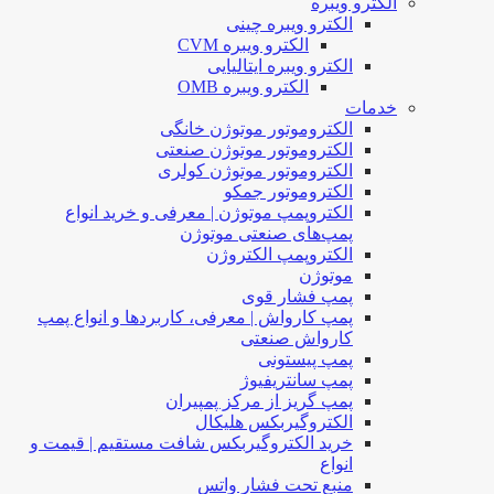
الکترو ویبره
الکترو ویبره چینی
الکترو ویبره CVM
الکترو ویبره ایتالیایی
الکترو ویبره OMB
خدمات
الکتروموتور موتوژن خانگی
الکتروموتور موتوژن صنعتی
الکتروموتور موتوژن کولری
الکتروموتور جمکو
الکتروپمپ موتوژن | معرفی و خرید انواع
پمپ‌های صنعتی موتوژن
الکتروپمپ الکتروژن
موتوژن
پمپ فشار قوی
پمپ کارواش | معرفی، کاربردها و انواع پمپ
کارواش صنعتی
پمپ پیستونی
پمپ سانتریفیوژ
پمپ گریز از مرکز پمپیران
الکتروگیربکس هلیکال
خرید الکتروگیربکس شافت مستقیم | قیمت و
انواع
منبع تحت فشار واتس