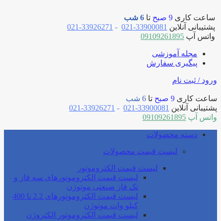
ساعت کاری
9 صبح
تا
6 شب
پشتیبانی آنلاین
33900081-021
-
33926271-021
واتس آپ
09109261895
مجله آموزشی
پیگیری سفارش
ورود / ثبت نام
ساعت کاری
9 صبح
تا
6 شب
پشتیبانی آنلاین
33900081-021
-
33926271-021
واتس آپ
09109261895
دسته محصولات
لیست قیمت محصولات
لیست قیمت الکتروموتور
لیست قیمت الکتروموتورهای سه فاز و
تک فاز صنعتی موتوژن
لیست قیمت الکتروموتورهای 2.2 تا 400
کیلو وات موتوژن
لیست قیمت الکتروموتور الکتروژن