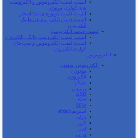
لیست قیمت الکتروموتور و الکتروپمپ
های کولری موتوژن
لیست قیمت موتورهای ضد انفجار
لیست قیمت الکترو مشعل هانیگ
الکتروژن
لیست قیمت الکتروپمپ
لیست قیمت الکتروپمپ خانگی الکتروژن
لیست قیمت الکتروموتور و پمپ های
کولری الکتروژن
الکتروموتور
الکتروموتور صنعتی
موتوژن
الکتروژن
جمکو
زیمنس
ABB
Weg
SEW
استریم stream
بارلی
کوپر
ایمر
دراپ