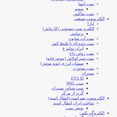
پمپ آبنما
سوبو
پمپ پنتاکس
الکتروپمپ صنعتی
ابارا
الکترو پمپ پیستونی (کارواش)
برتولینی
پمپ آب صابون
پمپ دنده ای یا غلیظ کش
ایران تولید غ
پمپ روغن داغ
پمپ سیرکولاتور (موتورخانه)
سمنان انرژی (نوید موتور)
پمپ موتوژن
پمپیران
اتا ETA
پمپ WkL
پمپ شناور پمپیران
گریز از مرکز
الکتروپمپ ضد اسید (انتقال اسید)
ساخت ایران انتقال اسید
پویش پمپ
الکتروگیربکس