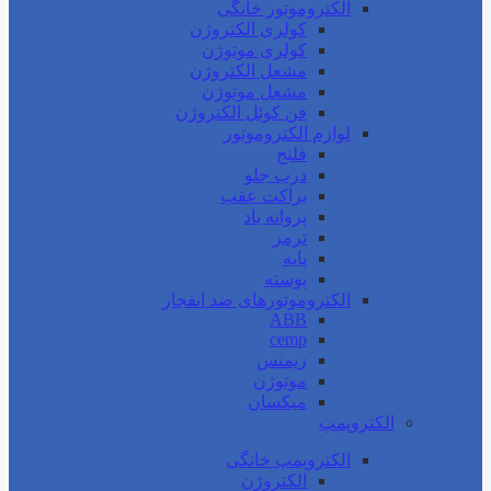
الکتروموتور خانگی
کولری الکتروژن
کولری موتوژن
مشعل الکتروژن
مشعل موتوژن
فن کوئل الکتروژن
لوازم الکتروموتور
فلنج
درب جلو
براکت عقب
پروانه باد
ترمز
پایه
پوسته
الکتروموتورهای ضد انفجار
ABB
cemp
زیمنس
موتوژن
میکسان
الکتروپمپ
الکتروپمپ خانگی
الکتروژن