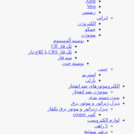
ABB
Weg
زیمنس
ایرانی
الکتروژن
جمکو
موتوژن
پوسته آلومینیوم
تک فاز CR
تک فاز CRS یا کلاچ دار
سه فاز
پوسته چدن
چینی
استریم
بارلی
الکتروموتورهای ضد انفجار
موتوژن ضد انفجار
بدون دسته بندی
دیزل ژنراتور و موتور برق
دیزل ژنراتور و موتور برق تکفاز
کوپر cooper
لوازم الکتروپمپ
5 راهی
پرشر سوئیچ