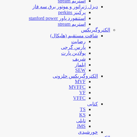
استریم stream
دیزل ژنراتور و موتور برق سه فاز
پرکینز perkins
استنفورد پاور stanford power
استریم stream
الکتروگیربکس
شافت مستقیم (هلیکال)
رضایت
پارس گرجی
پولادین پارت
شریف
ایلماز
SEW
الکتروگیربکس حلزونی
MVF
MVFFC
VF
VFFC
کتابی
TS
KS
تایلی
JMS
خورشیدی