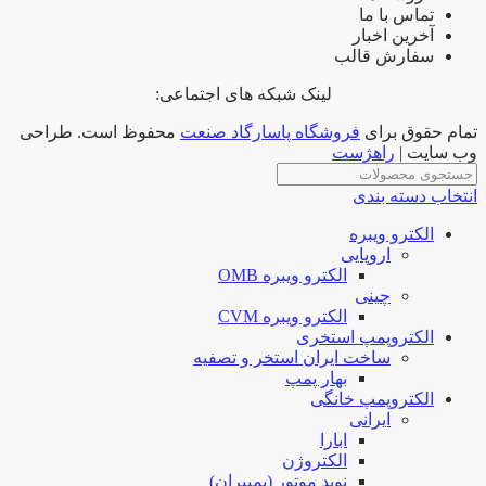
تماس با ما
آخرین اخبار
سفارش قالب
لینک شبکه های اجتماعی:
تمام حقوق برای
فروشگاه پاسارگاد صنعت
محفوظ است. طراحی
وب سایت |
راهژست
انتخاب دسته بندی
الکترو ویبره
اروپایی
الکترو ویبره OMB
چینی
الکترو ویبره CVM
الکتروپمپ استخری
ساخت ایران استخر و تصفیه
بهار پمپ
الکتروپمپ خانگی
ایرانی
ابارا
الکتروژن
نوید موتور (پمپیران)