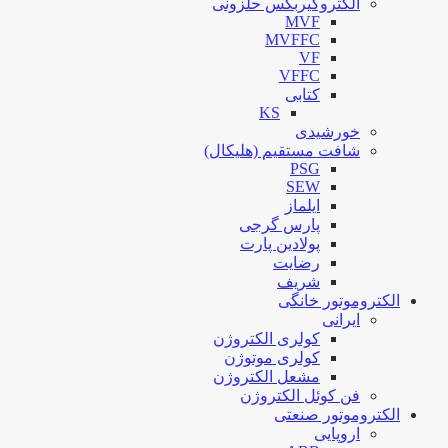
الکتروگیربکس حلزونی
MVF
MVFFC
VF
VFFC
کتابی
KS
خورشیدی
شافت مستقیم (هلیکال)
PSG
SEW
ایلماز
پارس گرجی
پولادین پارت
رضایت
شریف
الکتروموتور خانگی
ایرانی
کولری الکتروژن
کولری موتوژن
مشعل الکتروژن
فن کوئل الکتروژن
الکتروموتور صنعتی
اروپایی