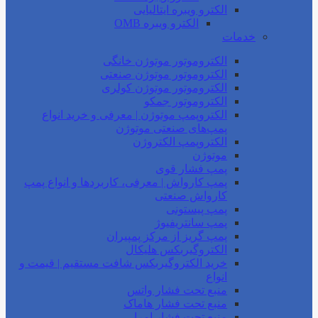
الکترو ویبره ایتالیایی
الکترو ویبره OMB
خدمات
الکتروموتور موتوژن خانگی
الکتروموتور موتوژن صنعتی
الکتروموتور موتوژن کولری
الکتروموتور جمکو
الکتروپمپ موتوژن | معرفی و خرید انواع
پمپ‌های صنعتی موتوژن
الکتروپمپ الکتروژن
موتوژن
پمپ فشار قوی
پمپ کارواش | معرفی، کاربردها و انواع پمپ
کارواش صنعتی
پمپ پیستونی
پمپ سانتریفیوژ
پمپ گریز از مرکز پمپیران
الکتروگیربکس هلیکال
خرید الکتروگیربکس شافت مستقیم | قیمت و
انواع
منبع تحت فشار واتس
منبع تحت فشار هاماک
منبع تحت فشار امرا