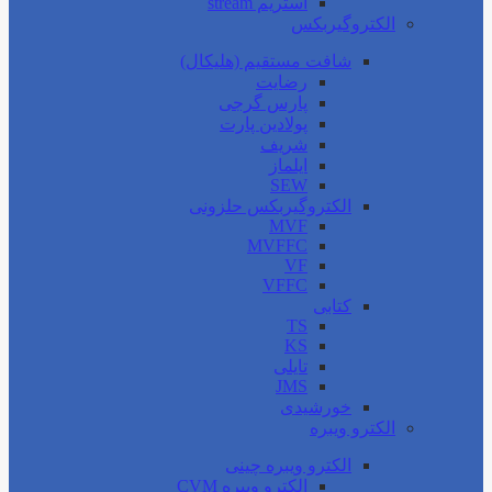
استریم stream
الکتروگیربکس
شافت مستقیم (هلیکال)
رضایت
پارس گرجی
پولادین پارت
شریف
ایلماز
SEW
الکتروگیربکس حلزونی
MVF
MVFFC
VF
VFFC
کتابی
TS
KS
تایلی
JMS
خورشیدی
الکترو ویبره
الکترو ویبره چینی
الکترو ویبره CVM