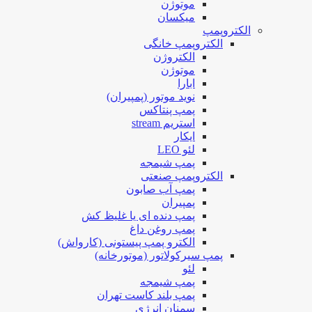
موتوژن
میکسان
الکتروپمپ
الکتروپمپ خانگی
الکتروژن
موتوژن
ابارا
نوید موتور (پمپیران)
پمپ پنتاکس
استریم stream
ایکار
لئو LEO
پمپ شیمجه
الکتروپمپ صنعتی
پمپ آب صابون
پمپیران
پمپ دنده ای یا غلیظ کش
پمپ روغن داغ
الکترو پمپ پیستونی (کارواش)
پمپ سیرکولاتور (موتورخانه)
لئو
پمپ شیمجه
پمپ بلند کاست تهران
سمنان انرژی