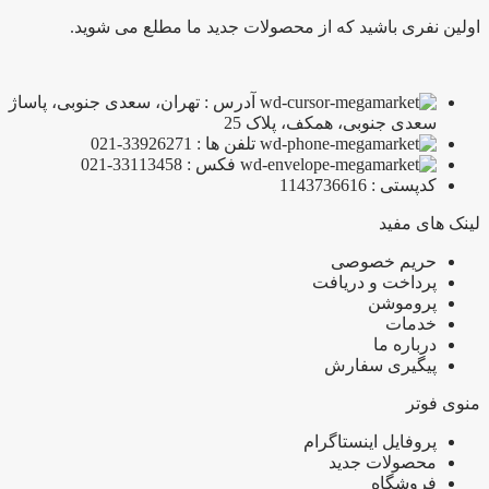
اولین نفری باشید که از محصولات جدید ما مطلع می شوید.
آدرس : تهران، سعدی جنوبی، پاساژ
سعدی جنوبی، همکف، پلاک 25
تلفن ها : 33926271-021
فکس : 33113458-021
کدپستی : 1143736616
لینک های مفید
حریم خصوصی
پرداخت و دریافت
پروموشن
خدمات
درباره ما
پیگیری سفارش
منوی فوتر
پروفایل اینستاگرام
محصولات جدید
فروشگاه