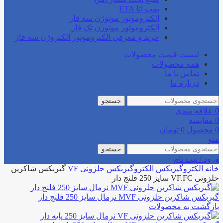
پمپ اتا ETA
الکتروموتور موتوژن سه فاز
الکتروموتور موتوژن تک فاز
خرید و معرفی الکتروموتور الکتروژن سه فاز
لیست قیمت محصولات
همه محصولات
تماس با ما
درباره ما
جستجو
0
علاقه مندی
0
مقایسه
0
محصول
0
تومان
منو
جستجو
ورود / ثبت نام
خانه
الکتروگیربکس
الکتروگیربکس حلزونی
VF
گیربکس شاکرین
حلزونی VF.FC سایز 250 فلنج دار
گیربکس شاکرین حلزونی MVF نرمال سایز 250 فلنج دار
بازگشت به محصولات