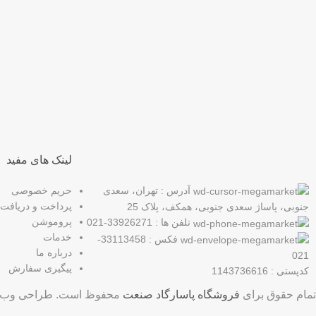
عضو خبرنامه ما شوید
اولین نفری باشید که از محصولات جدید ما مطلع می شوید.
لینک های مفید
آدرس : تهران، سعدی
حریم خصوصی
پرداخت و دریافت
جنوبی، پاساژ سعدی جنوبی، همکف، پلاک 25
پروموشن
تلفن ها : 33926271-021
خدمات
فکس : 33113458-
درباره ما
021
پیگیری سفارش
کدپستی : 1143736616
تمام حقوق برای
فروشگاه پاسارگاد صنعت
محفوظ است. طراحی وب 