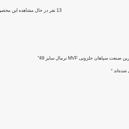
13
نفر در حال مشاهده این محصو
هان حلزونی MVF نرمال سایز 49”
شده‌اند
*