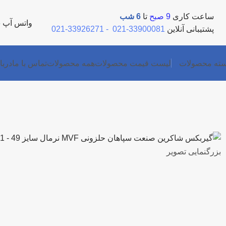
ساعت کاری
9 صبح
تا
6 شب
واتس آپ
5
پشتیبانی آنلاین
33900081-021
-
33926271-021
ته محصولات
لیست قیمت محصولات
همه محصولات
تماس با ما
دربا
بزرگنمایی تصویر