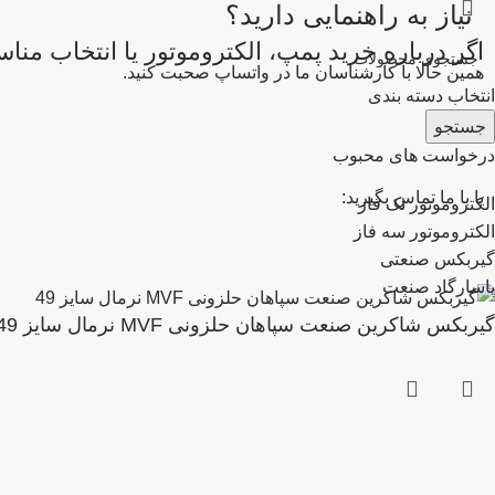
نیاز به راهنمایی دارید؟
اگر درباره خرید پمپ، الکتروموتور یا انتخاب من
همین حالا با کارشناسان ما در واتساپ صحبت کنید.
انتخاب دسته بندی
جستجو
درخواست های محبوب
یا با ما تماس بگیرید:
الکتروموتور تک فاز
الکتروموتور سه فاز
گیربکس صنعتی
پاسارگاد صنعت
گیربکس شاکرین صنعت سپاهان حلزونی MVF نرمال سایز 49