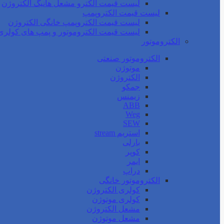
لیست قیمت الکترو مشعل هانیگ الکتروژن
لیست قیمت الکتروپمپ
لیست قیمت الکتروپمپ خانگی الکتروژن
لیست قیمت الکتروموتور و پمپ های کولری
الکتروموتور
الکتروموتور صنعتی
موتوژن
الکتروژن
جمکو
زیمنس
ABB
Weg
SEW
استریم stream
بارلی
کوپر
ایمر
دراپ
الکتروموتور خانگی
کولری الکتروژن
کولری موتوژن
مشعل الکتروژن
مشعل موتوژن