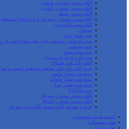
الکتروموتور موتوژن صنعتی
الکتروموتور موتوژن کولری
الکتروموتور جمکو
الکتروپمپ موتوژن | معرفی و خرید انواع پمپ‌ها
الکتروپمپ الکتروژن
موتوژن
پمپ فشار قوی
پمپ کارواش | معرفی، کاربردها و انواع پمپ کار
پمپ پیستونی
پمپ سانتریفیوژ
پمپ گریز از مرکز پمپیران
الکتروگیربکس هلیکال
خرید الکتروگیربکس شافت مستقیم | قیمت و انواع
منبع تحت فشار واتس
منبع تحت فشار هاماک
منبع تحت فشار امرا
پمپ اتا ETA
الکتروموتور موتوژن سه فاز
الکتروموتور موتوژن تک فاز
خرید و معرفی الکتروموتور الکتروژن سه فاز
لیست قیمت محصولات
همه محصولات
تماس با ما