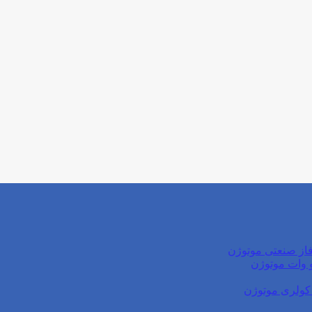
از صنعتی موتوژن
کولری موتوژن