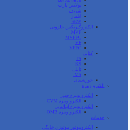
پولادین پارت
شریف
ایلماز
SEW
الکتروگیربکس حلزونی
MVF
MVFFC
VF
VFFC
کتابی
TS
KS
تایلی
JMS
خورشیدی
الکترو ویبره
الکترو ویبره چینی
الکترو ویبره CVM
الکترو ویبره ایتالیایی
الکترو ویبره OMB
خدمات
الکتروموتور موتوژن خانگی