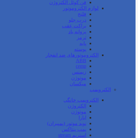
فن کوئل الکتروژن
لوازم الکتروموتور
فلنج
درب جلو
براکت عقب
پروانه باد
ترمز
پایه
پوسته
الکتروموتورهای ضد انفجار
ABB
cemp
زیمنس
موتوژن
میکسان
الکتروپمپ
الکتروپمپ خانگی
الکتروژن
موتوژن
ابارا
نوید موتور (پمپیران)
پمپ پنتاکس
استریم stream