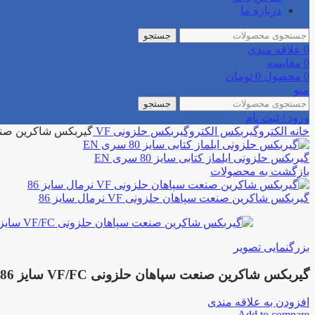
درباره ما
جستجو
0
علاقه مندی
0
مقایسه
0
محصول
0
تومان
منو
جستجو
ورود / ثبت نام
خانه
الکتروگیربکس
الکتروگیربکس حلزونی
VF
گیربکس شاکرین صنعت سپاه
گیربکس حلزونی ایلماز کتابی سایز 80 سری EN
بازگشت به محصولات
گیربکس شاکرین صنعت سپاهان حلزونی VF نرمال سایز 86
بزرگنمایی تصویر
گیربکس شاکرین صنعت سپاهان حلزونی VF/FC سایز 86
افزودن به علاقه مندی
Add to compare