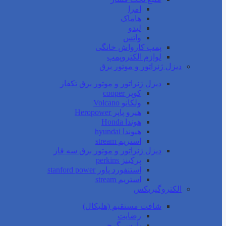
امرا
هاماک
لیدو
واتس
پمپ کارواش خانگی
لوازم الکتروپمپ
دیزل ژنراتور و موتور برق
دیزل ژنراتور و موتور برق تکفاز
کوپر cooper
ولکانو Volcano
هیرو پاپر Heropower
هوندا Honda
هیوندا hyundai
استریم stream
دیزل ژنراتور و موتور برق سه فاز
پرکینز perkins
استنفورد پاور stanford power
استریم stream
الکتروگیربکس
شافت مستقیم (هلیکال)
رضایت
پارس گرجی