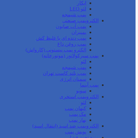
ایکار
لئو LEO
پمپ شیمجه
الکتروپمپ صنعتی
پمپ آب صابون
پمپیران
پمپ دنده ای یا غلیظ کش
پمپ روغن داغ
الکترو پمپ پیستونی (کارواش)
پمپ سیرکولاتور (موتورخانه)
لئو
پمپ شیمجه
پمپ بلند کاست تهران
سمنان انرژی
پمپ آبنما
سوبو
الکتروپمپ استخری
لئو
کیهان پمپ
مک پمپ
بهار پمپ
الکتروپمپ ضد اسید (انتقال اسید)
پویش پمپ
منبع تحت فشار