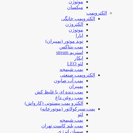
موتوژن
میکسان
الکتروپمپ
الکتروپمپ خانگی
الکتروژن
موتوژن
ابارا
نوید موتور (پمپیران)
پمپ پنتاکس
استریم stream
ایکار
لئو LEO
پمپ شیمجه
الکتروپمپ صنعتی
پمپ آب صابون
پمپیران
پمپ دنده ای یا غلیظ کش
پمپ روغن داغ
الکترو پمپ پیستونی (کارواش)
پمپ سیرکولاتور (موتورخانه)
لئو
پمپ شیمجه
پمپ بلند کاست تهران
سمنان انرژی