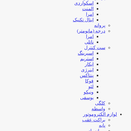
اسکواردی
المنت
امرا
ایتال تکنیک
پروانه
درجه (مانومتر)
امرا
ناتلی
ست کنترل
اسپرینگ
استریم
ایکار
اینرژی
پنتاکس
فوکا
لئو
ونیکو
یوسفی
کلگی
واسطه
لوازم الکتروموتور
براکت عقب
پایه
پروانه باد