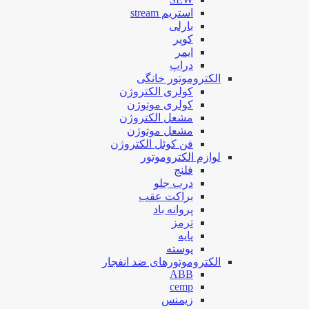
استریم stream
بارلی
کوپر
ایمر
دراپ
الکتروموتور خانگی
کولری الکتروژن
کولری موتوژن
مشعل الکتروژن
مشعل موتوژن
فن کوئل الکتروژن
لوازم الکتروموتور
فلنج
درب جلو
براکت عقب
پروانه باد
ترمز
پایه
پوسته
الکتروموتورهای ضد انفجار
ABB
cemp
زیمنس