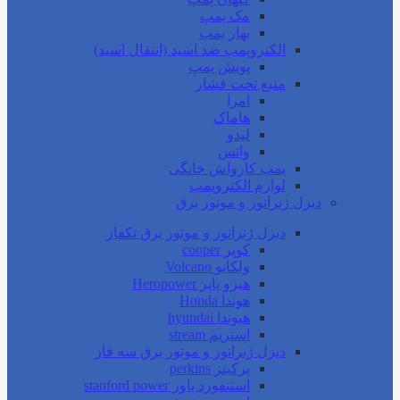
مک پمپ
بهار پمپ
الکتروپمپ ضد اسید (انتقال اسید)
پویش پمپ
منبع تحت فشار
امرا
هاماک
لیدو
واتس
پمپ کارواش خانگی
لوازم الکتروپمپ
دیزل ژنراتور و موتور برق
دیزل ژنراتور و موتور برق تکفاز
کوپر cooper
ولکانو Volcano
هیرو پاپر Heropower
هوندا Honda
هیوندا hyundai
استریم stream
دیزل ژنراتور و موتور برق سه فاز
پرکینز perkins
استنفورد پاور stanford power