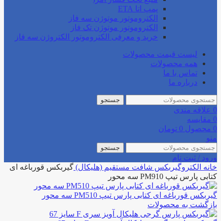
پمپ اتا ETA
الکتروموتور موتوژن سه فاز
الکتروموتور موتوژن تک فاز
خرید و معرفی الکتروموتور الکتروژن سه فاز
لیست قیمت محصولات
همه محصولات
تماس با ما
درباره ما
جستجو
0
علاقه مندی
0
مقایسه
0
محصول
0
تومان
منو
جستجو
ورود / ثبت نام
خانه
الکتروگیربکس
شافت مستقیم (هلیکال)
گیربکس قورباغه ای
کتابی پارس تیپ PM910 سه محور
گیربکس قورباغه ای کتابی پارس تیپ PM510 سه محور
بازگشت به محصولات