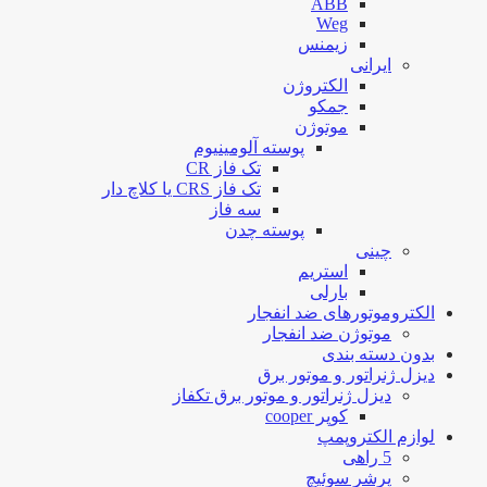
ABB
Weg
زیمنس
ایرانی
الکتروژن
جمکو
موتوژن
پوسته آلومینیوم
تک فاز CR
تک فاز CRS یا کلاچ دار
سه فاز
پوسته چدن
چینی
استریم
بارلی
الکتروموتورهای ضد انفجار
موتوژن ضد انفجار
بدون دسته بندی
دیزل ژنراتور و موتور برق
دیزل ژنراتور و موتور برق تکفاز
کوپر cooper
لوازم الکتروپمپ
5 راهی
پرشر سوئیچ