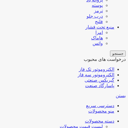
پوسته
ترمز
درب جلو
فلنج
منبع تحت فشار
امرا
هاماک
واتس
جستجو
درخواست های محبوب
الکتروموتور تک فاز
الکتروموتور سه فاز
گیربکس صنعتی
پاسارگاد صنعت
بستن
دسترسی سریع
منو محصولات
دسته محصولات
لیست قیمت محصولات