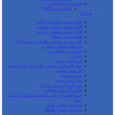
الکترو ویبره ایتالیایی
الکترو ویبره OMB
خدمات
الکتروموتور موتوژن خانگی
الکتروموتور موتوژن صنعتی
الکتروموتور موتوژن کولری
الکتروموتور جمکو
الکتروپمپ موتوژن | معرفی و خرید انواع
پمپ‌های صنعتی موتوژن
الکتروپمپ الکتروژن
موتوژن
پمپ فشار قوی
پمپ کارواش | معرفی، کاربردها و انواع پمپ
کارواش صنعتی
پمپ پیستونی
پمپ سانتریفیوژ
پمپ گریز از مرکز پمپیران
الکتروگیربکس هلیکال
خرید الکتروگیربکس شافت مستقیم | قیمت و
انواع
منبع تحت فشار واتس
منبع تحت فشار هاماک
منبع تحت فشار امرا