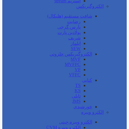
استریم stream
الکتروگیربکس
شافت مستقیم (هلیکال)
رضایت
پارس گرجی
پولادین پارت
شریف
ایلماز
SEW
الکتروگیربکس حلزونی
MVF
MVFFC
VF
VFFC
کتابی
TS
KS
تایلی
JMS
خورشیدی
الکترو ویبره
الکترو ویبره چینی
الکترو ویبره CVM