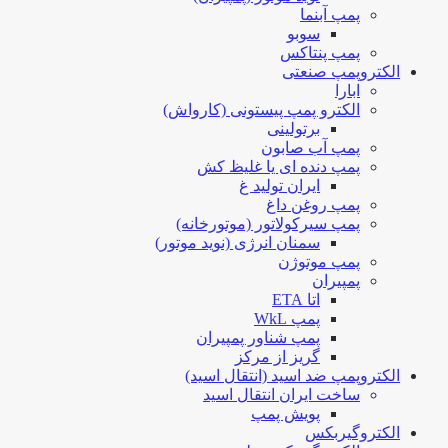
پمپ آبنما
سوبو
پمپ پنتاکس
الکتروپمپ صنعتی
ابارا
الکترو پمپ پیستونی (کارواش)
برتولینی
پمپ آب صابون
پمپ دنده ای یا غلیظ کش
ایران تولید غ
پمپ روغن داغ
پمپ سیرکولاتور (موتورخانه)
سمنان انرژی (نوید موتور)
پمپ موتوژن
پمپیران
اتا ETA
پمپ WkL
پمپ شناور پمپیران
گریز از مرکز
الکتروپمپ ضد اسید (انتقال اسید)
ساخت ایران انتقال اسید
پویش پمپ
الکتروگیربکس