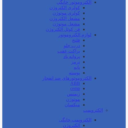
الکتروموتور خانگی
کولری الکتروژن
کولری موتوژن
مشعل الکتروژن
مشعل موتوژن
فن کوئل الکتروژن
لوازم الکتروموتور
فلنج
درب جلو
براکت عقب
پروانه باد
ترمز
پایه
پوسته
الکتروموتورهای ضد انفجار
ABB
cemp
زیمنس
موتوژن
میکسان
الکتروپمپ
الکتروپمپ خانگی
الکتروژن