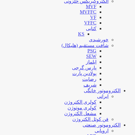
الکتروگیربکس حلزونی
MVF
MVFFC
VF
VFFC
کتابی
KS
خورشیدی
شافت مستقیم (هلیکال)
PSG
SEW
ایلماز
پارس گرجی
پولادین پارت
رضایت
شریف
الکتروموتور خانگی
ایرانی
کولری الکتروژن
کولری موتوژن
مشعل الکتروژن
فن کوئل الکتروژن
الکتروموتور صنعتی
اروپایی