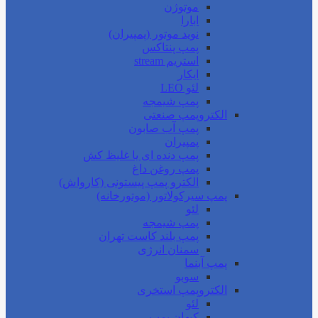
موتوژن
ابارا
نوید موتور (پمپیران)
پمپ پنتاکس
استریم stream
ایکار
لئو LEO
پمپ شیمجه
الکتروپمپ صنعتی
پمپ آب صابون
پمپیران
پمپ دنده ای یا غلیظ کش
پمپ روغن داغ
الکترو پمپ پیستونی (کارواش)
پمپ سیرکولاتور (موتورخانه)
لئو
پمپ شیمجه
پمپ بلند کاست تهران
سمنان انرژی
پمپ آبنما
سوبو
الکتروپمپ استخری
لئو
کیهان پمپ