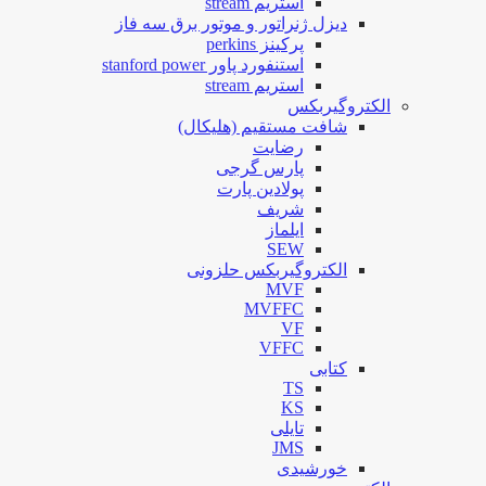
استریم stream
دیزل ژنراتور و موتور برق سه فاز
پرکینز perkins
استنفورد پاور stanford power
استریم stream
الکتروگیربکس
شافت مستقیم (هلیکال)
رضایت
پارس گرجی
پولادین پارت
شریف
ایلماز
SEW
الکتروگیربکس حلزونی
MVF
MVFFC
VF
VFFC
کتابی
TS
KS
تایلی
JMS
خورشیدی