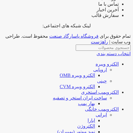
تماس با ما
آخرین اخبار
سفارش قالب
لینک شبکه های اجتماعی:
تمام حقوق برای
فروشگاه پاسارگاد صنعت
محفوظ است. طراحی
وب سایت |
راهژست
انتخاب دسته بندی
الکترو ویبره
اروپایی
الکترو ویبره OMB
چینی
الکترو ویبره CVM
الکتروپمپ استخری
ساخت ایران استخر و تصفیه
بهار پمپ
الکتروپمپ خانگی
ایرانی
ابارا
الکتروژن
نوید موتور (پمپیران)