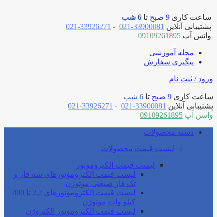
ساعت کاری
9 صبح
تا
6 شب
پشتیبانی آنلاین
33900081-021
-
33926271-021
واتس آپ
09109261895
مجله آموزشی
پیگیری سفارش
ورود / ثبت نام
ساعت کاری
9 صبح
تا
6 شب
پشتیبانی آنلاین
33900081-021
-
33926271-021
واتس آپ
09109261895
دسته محصولات
لیست قیمت محصولات
لیست قیمت الکتروموتور
لیست قیمت الکتروموتورهای سه فاز و
تک فاز صنعتی موتوژن
لیست قیمت الکتروموتورهای 2.2 تا 400
کیلو وات موتوژن
لیست قیمت الکتروموتور الکتروژن