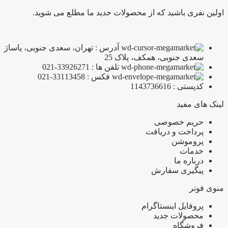
اولین نفری باشید که از محصولات جدید ما مطلع می شوید.
آدرس : تهران، سعدی جنوبی، پاساژ
سعدی جنوبی، همکف، پلاک 25
تلفن ها : 33926271-021
فکس : 33113458-021
کدپستی : 1143736616
لینک های مفید
حریم خصوصی
پرداخت و دریافت
پروموشن
خدمات
درباره ما
پیگیری سفارش
منوی فوتر
پروفایل اینستاگرام
محصولات جدید
فروشگاه