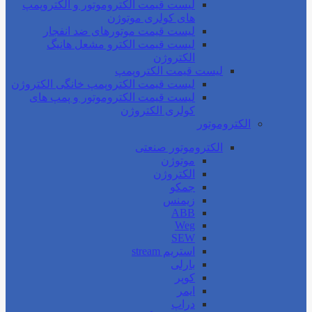
لیست قیمت الکتروموتور و الکتروپمپ
های کولری موتوژن
لیست قیمت موتورهای ضد انفجار
لیست قیمت الکترو مشعل هانیگ
الکتروژن
لیست قیمت الکتروپمپ
لیست قیمت الکتروپمپ خانگی الکتروژن
لیست قیمت الکتروموتور و پمپ های
کولری الکتروژن
الکتروموتور
الکتروموتور صنعتی
موتوژن
الکتروژن
جمکو
زیمنس
ABB
Weg
SEW
استریم stream
بارلی
کوپر
ایمر
دراپ