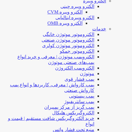
الکترو ویبره
الکترو ویبره چینی
الکترو ویبره CVM
الکترو ویبره ایتالیایی
الکترو ویبره OMB
خدمات
الکتروموتور موتوژن خانگی
الکتروموتور موتوژن صنعتی
الکتروموتور موتوژن کولری
الکتروموتور جمکو
الکتروپمپ موتوژن | معرفی و خرید انواع
پمپ‌های صنعتی موتوژن
الکتروپمپ الکتروژن
موتوژن
پمپ فشار قوی
پمپ کارواش | معرفی، کاربردها و انواع پمپ
کارواش صنعتی
پمپ پیستونی
پمپ سانتریفیوژ
پمپ گریز از مرکز پمپیران
الکتروگیربکس هلیکال
خرید الکتروگیربکس شافت مستقیم | قیمت و
انواع
منبع تحت فشار واتس