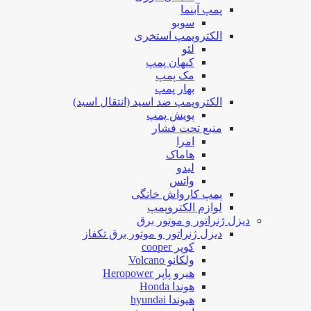
پمپ آبنما
سوبو
الکتروپمپ استخری
لئو
کیهان پمپ
مک پمپ
بهار پمپ
الکتروپمپ ضد اسید (انتقال اسید)
پویش پمپ
منبع تحت فشار
امرا
هاماک
لیدو
واتس
پمپ کارواش خانگی
لوازم الکتروپمپ
دیزل ژنراتور و موتور برق
دیزل ژنراتور و موتور برق تکفاز
کوپر cooper
ولکانو Volcano
هیرو پاپر Heropower
هوندا Honda
هیوندا hyundai