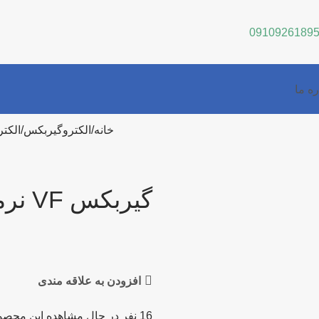
0910926189
ره ما
خانه
الکتروگیربکس
الکت
گیربکس VF نرمال حلزونی کاردان سایز 110
افزودن به علاقه مندی
16
نفر در حال مشاهده این محصو