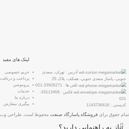
عضو خبرنامه ما شوید
اولین نفری باشید که از محصولات جدید ما مطلع می شوید.
لینک های مفید
آدرس : تهران، سعدی
حریم خصوصی
پرداخت و دریافت
جنوبی، پاساژ سعدی جنوبی، همکف، پلاک 25
پروموشن
تلفن ها : 33926271-021
خدمات
فکس : 33113458-
درباره ما
021
پیگیری سفارش
کدپستی : 1143736616
تمام حقوق برای
فروشگاه پاسارگاد صنعت
محفوظ است. طراحی وب 
نیاز به راهنمایی دارید؟