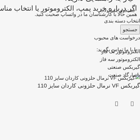
اگر درباره خرید پمپ، الکتروموتور یا انتخاب من
همین حالا با کارشناسان ما در واتساپ صحبت کنید.
انتخاب دسته بندی
جستجو
درخواست های محبوب
یا با ما تماس بگیرید:
الکتروموتور تک فاز
الکتروموتور سه فاز
گیربکس صنعتی
پاسارگاد صنعت
گیربکس VF نرمال حلزونی کاردان سایز 110