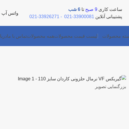
ساعت کاری
9 صبح
تا
6 شب
واتس آپ
5
پشتیبانی آنلاین
33900081-021
-
33926271-021
ته محصولات
لیست قیمت محصولات
همه محصولات
تماس با ما
دربا
بزرگنمایی تصویر