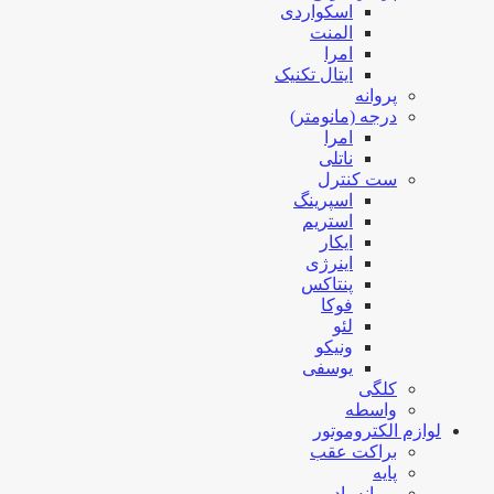
اسکواردی
المنت
امرا
ایتال تکنیک
پروانه
درجه (مانومتر)
امرا
ناتلی
ست کنترل
اسپرینگ
استریم
ایکار
اینرژی
پنتاکس
فوکا
لئو
ونیکو
یوسفی
کلگی
واسطه
لوازم الکتروموتور
براکت عقب
پایه
پروانه باد