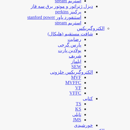
استریم stream
دیزل ژنراتور و موتور برق سه فاز
پرکینز perkins
استنفورد پاور stanford power
استریم stream
الکتروگیربکس
شافت مستقیم (هلیکال)
رضایت
پارس گرجی
پولادین پارت
شریف
ایلماز
SEW
الکتروگیربکس حلزونی
MVF
MVFFC
VF
VFFC
کتابی
TS
KS
تایلی
JMS
خورشیدی