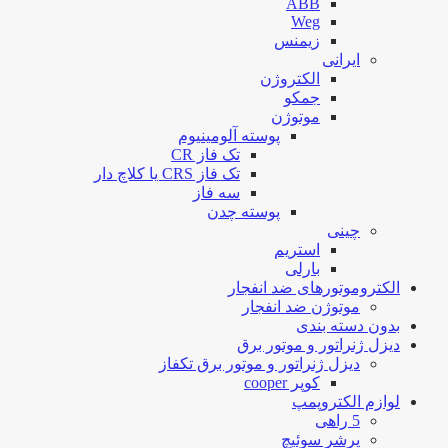
ABB
Weg
زیمنس
ایرانی
الکتروژن
جمکو
موتوژن
پوسته آلومینیوم
تک فاز CR
تک فاز CRS یا کلاچ دار
سه فاز
پوسته چدن
چینی
استریم
بارلی
الکتروموتورهای ضد انفجار
موتوژن ضد انفجار
بدون دسته بندی
دیزل ژنراتور و موتور برق
دیزل ژنراتور و موتور برق تکفاز
کوپر cooper
لوازم الکتروپمپ
5 راهی
پرشر سوئیچ