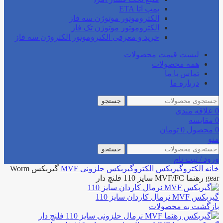
پمپ اتا ETA
الکتروموتور موتوژن سه فاز
الکتروموتور موتوژن تک فاز
خرید و معرفی الکتروموتور الکتروژن سه فاز
لیست قیمت محصولات
همه محصولات
تماس با ما
درباره ما
جستجو
0
علاقه مندی
0
مقایسه
0
محصول
0
تومان
منو
جستجو
ورود / ثبت نام
خانه
الکتروگیربکس
الکتروگیربکس حلزونی
MVF
گیربکس Worm
gear رهنما MVF/FC سایز 110 فلنچ دار
گیربکس MVF نرمال کاردان سایز 110
بازگشت به محصولات