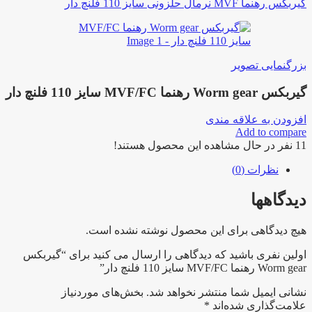
گیربکس رهنما MVF نرمال حلزونی سایز 110 فلنچ دار
بزرگنمایی تصویر
گیربکس Worm gear رهنما MVF/FC سایز 110 فلنچ دار
افزودن به علاقه مندی
Add to compare
11
نفر در حال مشاهده این محصول هستند!
نظرات (0)
دیدگاهها
هیچ دیدگاهی برای این محصول نوشته نشده است.
اولین نفری باشید که دیدگاهی را ارسال می کنید برای “گیربکس
Worm gear رهنما MVF/FC سایز 110 فلنچ دار”
نشانی ایمیل شما منتشر نخواهد شد.
بخش‌های موردنیاز
علامت‌گذاری شده‌اند
*