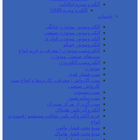
الکترو ویبره ایتالیایی
الکترو ویبره OMB
خدمات
الکتروموتور موتوژن خانگی
الکتروموتور موتوژن صنعتی
الکتروموتور موتوژن کولری
الکتروموتور جمکو
الکتروپمپ موتوژن | معرفی و خرید انواع
پمپ‌های صنعتی موتوژن
الکتروپمپ الکتروژن
موتوژن
پمپ فشار قوی
پمپ کارواش | معرفی، کاربردها و انواع پمپ
کارواش صنعتی
پمپ پیستونی
پمپ سانتریفیوژ
پمپ گریز از مرکز پمپیران
الکتروگیربکس هلیکال
خرید الکتروگیربکس شافت مستقیم | قیمت و
انواع
منبع تحت فشار واتس
منبع تحت فشار هاماک
منبع تحت فشار امرا