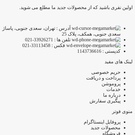
اولین نفری باشید که از محصولات جدید ما مطلع می شوید.
آدرس : تهران، سعدی جنوبی، پاساژ
سعدی جنوبی، همکف، پلاک 25
تلفن ها : 33926271-021
فکس : 33113458-021
کدپستی : 1143736616
لینک های مفید
حریم خصوصی
پرداخت و دریافت
پروموشن
خدمات
درباره ما
پیگیری سفارش
منوی فوتر
پروفایل اینستاگرام
محصولات جدید
فروشگاه