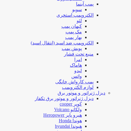
پمپ آبنما
سوبو
الکتروپمپ استخری
لئو
کیهان پمپ
مک پمپ
بهار پمپ
الکتروپمپ ضد اسید (انتقال اسید)
پویش پمپ
منبع تحت فشار
امرا
هاماک
لیدو
واتس
پمپ کارواش خانگی
لوازم الکتروپمپ
دیزل ژنراتور و موتور برق
دیزل ژنراتور و موتور برق تکفاز
کوپر cooper
ولکانو Volcano
هیرو پاپر Heropower
هوندا Honda
هیوندا hyundai