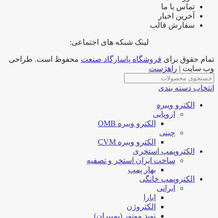
تماس با ما
آخرین اخبار
سفارش قالب
لینک شبکه های اجتماعی:
تمام حقوق برای
فروشگاه پاسارگاد صنعت
محفوظ است. طراحی
وب سایت |
راهژست
انتخاب دسته بندی
الکترو ویبره
اروپایی
الکترو ویبره OMB
چینی
الکترو ویبره CVM
الکتروپمپ استخری
ساخت ایران استخر و تصفیه
بهار پمپ
الکتروپمپ خانگی
ایرانی
ابارا
الکتروژن
نوید موتور (پمپیران)