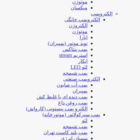
موتوژن
میکسان
الکتروپمپ
الکتروپمپ خانگی
الکتروژن
موتوژن
ابارا
نوید موتور (پمپیران)
پمپ پنتاکس
استریم stream
ایکار
لئو LEO
پمپ شیمجه
الکتروپمپ صنعتی
پمپ آب صابون
پمپیران
پمپ دنده ای یا غلیظ کش
پمپ روغن داغ
الکترو پمپ پیستونی (کارواش)
پمپ سیرکولاتور (موتورخانه)
لئو
پمپ شیمجه
پمپ بلند کاست تهران
سمنان انرژی