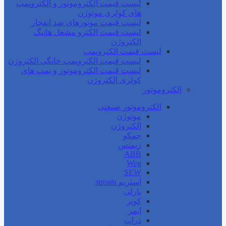
لیست قیمت الکتروموتور و الکتروپمپ
های کولری موتوژن
لیست قیمت موتورهای ضد انفجار
لیست قیمت الکترو مشعل هانیگ
الکتروژن
لیست قیمت الکتروپمپ
لیست قیمت الکتروپمپ خانگی الکتروژن
لیست قیمت الکتروموتور و پمپ های
کولری الکتروژن
الکتروموتور
الکتروموتور صنعتی
موتوژن
الکتروژن
جمکو
زیمنس
ABB
Weg
SEW
استریم stream
بارلی
کوپر
ایمر
دراپ