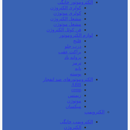
الکتروموتور خانگی
کولری الکتروژن
کولری موتوژن
مشعل الکتروژن
مشعل موتوژن
فن کوئل الکتروژن
لوازم الکتروموتور
فلنج
درب جلو
براکت عقب
پروانه باد
ترمز
پایه
پوسته
الکتروموتورهای ضد انفجار
ABB
cemp
زیمنس
موتوژن
میکسان
الکتروپمپ
الکتروپمپ خانگی
الکتروژن