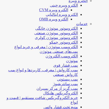
الکترو ویبره
الکترو ویبره چینی
الکترو ویبره CVM
الکترو ویبره ایتالیایی
الکترو ویبره OMB
خدمات
الکتروموتور موتوژن خانگی
الکتروموتور موتوژن صنعتی
الکتروموتور موتوژن کولری
الکتروموتور جمکو
الکتروپمپ موتوژن | معرفی و خرید انواع
پمپ‌های صنعتی موتوژن
الکتروپمپ الکتروژن
موتوژن
پمپ فشار قوی
پمپ کارواش | معرفی، کاربردها و انواع پمپ
کارواش صنعتی
پمپ پیستونی
پمپ سانتریفیوژ
پمپ گریز از مرکز پمپیران
الکتروگیربکس هلیکال
خرید الکتروگیربکس شافت مستقیم | قیمت و
انواع
منبع تحت فشار واتس