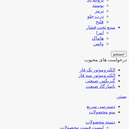
پوسته
ترمز
درب جلو
فلنج
منبع تحت فشار
امرا
هاماک
واتس
جستجو
درخواست های محبوب
الکتروموتور تک فاز
الکتروموتور سه فاز
گیربکس صنعتی
پاسارگاد صنعت
بستن
دسترسی سریع
منو محصولات
دسته محصولات
لیست قیمت محصولات