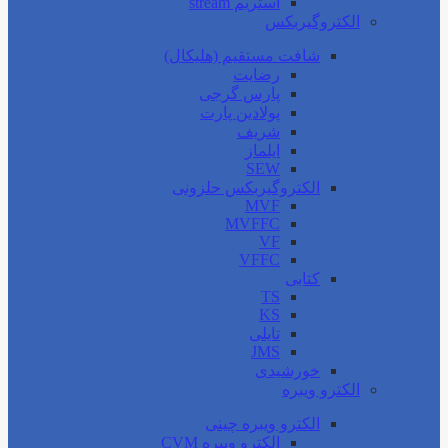
استریم stream
الکتروگیربکس
شافت مستقیم (هلیکال)
رضایت
پارس گرجی
پولادین پارت
شریف
ایلماز
SEW
الکتروگیربکس حلزونی
MVF
MVFFC
VF
VFFC
کتابی
TS
KS
تایلی
JMS
خورشیدی
الکترو ویبره
الکترو ویبره چینی
الکترو ویبره CVM