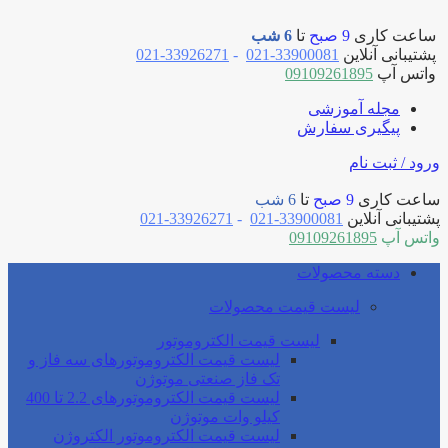
ساعت کاری
9 صبح
تا
6 شب
پشتیبانی آنلاین
33900081-021
-
33926271-021
واتس آپ
09109261895
مجله آموزشی
پیگیری سفارش
ورود / ثبت نام
ساعت کاری
9 صبح
تا
6 شب
پشتیبانی آنلاین
33900081-021
-
33926271-021
واتس آپ
09109261895
دسته محصولات
لیست قیمت محصولات
لیست قیمت الکتروموتور
لیست قیمت الکتروموتورهای سه فاز و
تک فاز صنعتی موتوژن
لیست قیمت الکتروموتورهای 2.2 تا 400
کیلو وات موتوژن
لیست قیمت الکتروموتور الکتروژن