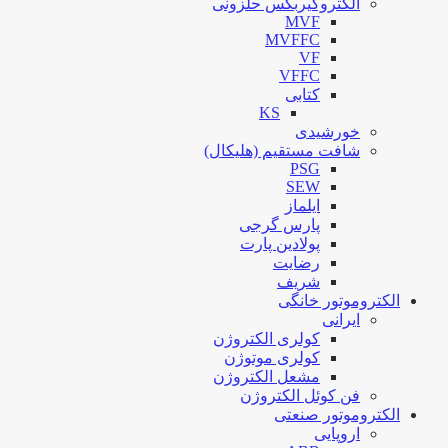
الکتروگیربکس حلزونی
MVF
MVFFC
VF
VFFC
کتابی
KS
خورشیدی
شافت مستقیم (هلیکال)
PSG
SEW
ایلماز
پارس گرجی
پولادین پارت
رضایت
شریف
الکتروموتور خانگی
ایرانی
کولری الکتروژن
کولری موتوژن
مشعل الکتروژن
فن کوئل الکتروژن
الکتروموتور صنعتی
اروپایی