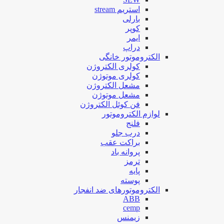
استریم stream
بارلی
کوپر
ایمر
دراپ
الکتروموتور خانگی
کولری الکتروژن
کولری موتوژن
مشعل الکتروژن
مشعل موتوژن
فن کوئل الکتروژن
لوازم الکتروموتور
فلنج
درب جلو
براکت عقب
پروانه باد
ترمز
پایه
پوسته
الکتروموتورهای ضد انفجار
ABB
cemp
زیمنس