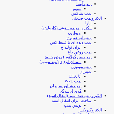
پمپ آبنما
سوبو
پمپ پنتاکس
الکتروپمپ صنعتی
ابارا
الکترو پمپ پیستونی (کارواش)
برتولینی
پمپ آب صابون
پمپ دنده ای یا غلیظ کش
ایران تولید غ
پمپ روغن داغ
پمپ سیرکولاتور (موتورخانه)
سمنان انرژی (نوید موتور)
پمپ موتوژن
پمپیران
اتا ETA
پمپ WkL
پمپ شناور پمپیران
گریز از مرکز
الکتروپمپ ضد اسید (انتقال اسید)
ساخت ایران انتقال اسید
پویش پمپ
الکتروگیربکس