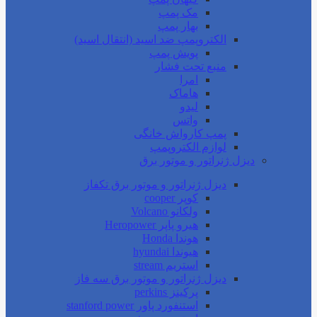
مک پمپ
بهار پمپ
الکتروپمپ ضد اسید (انتقال اسید)
پویش پمپ
منبع تحت فشار
امرا
هاماک
لیدو
واتس
پمپ کارواش خانگی
لوازم الکتروپمپ
دیزل ژنراتور و موتور برق
دیزل ژنراتور و موتور برق تکفاز
کوپر cooper
ولکانو Volcano
هیرو پاپر Heropower
هوندا Honda
هیوندا hyundai
استریم stream
دیزل ژنراتور و موتور برق سه فاز
پرکینز perkins
استنفورد پاور stanford power