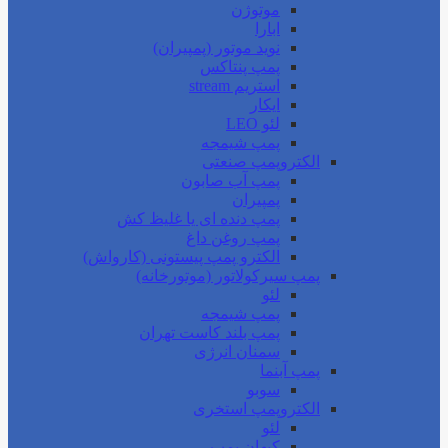
موتوژن
ابارا
نوید موتور (پمپیران)
پمپ پنتاکس
استریم stream
ایکار
لئو LEO
پمپ شیمجه
الکتروپمپ صنعتی
پمپ آب صابون
پمپیران
پمپ دنده ای یا غلیظ کش
پمپ روغن داغ
الکترو پمپ پیستونی (کارواش)
پمپ سیرکولاتور (موتورخانه)
لئو
پمپ شیمجه
پمپ بلند کاست تهران
سمنان انرژی
پمپ آبنما
سوبو
الکتروپمپ استخری
لئو
کیهان پمپ