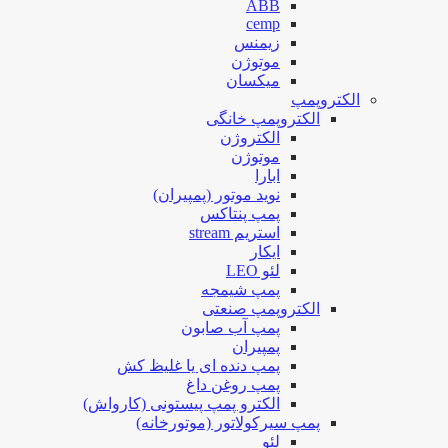
ABB
cemp
زیمنس
موتوژن
میکسان
الکتروپمپ
الکتروپمپ خانگی
الکتروژن
موتوژن
ابارا
نوید موتور (پمپیران)
پمپ پنتاکس
استریم stream
ایکار
لئو LEO
پمپ شیمجه
الکتروپمپ صنعتی
پمپ آب صابون
پمپیران
پمپ دنده ای یا غلیظ کش
پمپ روغن داغ
الکترو پمپ پیستونی (کارواش)
پمپ سیرکولاتور (موتورخانه)
لئو