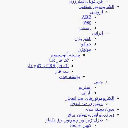
فن کوئل الکتروژن
الکتروموتور صنعتی
اروپایی
ABB
Weg
زیمنس
ایرانی
الکتروژن
جمکو
موتوژن
پوسته آلومینیوم
تک فاز CR
تک فاز CRS یا کلاچ دار
سه فاز
پوسته چدن
چینی
استریم
بارلی
الکتروموتورهای ضد انفجار
موتوژن ضد انفجار
بدون دسته بندی
دیزل ژنراتور و موتور برق
دیزل ژنراتور و موتور برق تکفاز
کوپر cooper