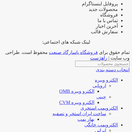
پروفایل اینستاگرام
محصولات جدید
فروشگاه
تماس با ما
آخرین اخبار
سفارش قالب
لینک شبکه های اجتماعی:
تمام حقوق برای
فروشگاه پاسارگاد صنعت
محفوظ است. طراحی
وب سایت |
راهژست
انتخاب دسته بندی
الکترو ویبره
اروپایی
الکترو ویبره OMB
چینی
الکترو ویبره CVM
الکتروپمپ استخری
ساخت ایران استخر و تصفیه
بهار پمپ
الکتروپمپ خانگی
ایرانی