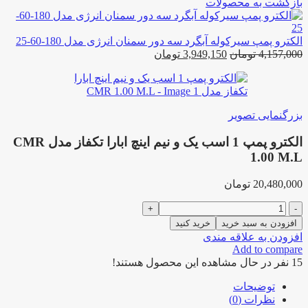
بازگشت به محصولات
الکترو پمپ سیرکوله آبگرد سه دور سمنان انرژی مدل 180-60-25
قیمت
قیمت
4,157,000
تومان
3,949,150
تومان
اصلی:
فعلی:
4,157,000 تومان
3,949,150 تومان.
بود.
بزرگنمایی تصویر
الکترو پمپ 1 اسب یک و نیم اینچ ابارا تکفاز مدل CMR
1.00 M.L
20,480,000
تومان
الکترو
پمپ
افزودن به سبد خرید
خرید کنید
1
افزودن به علاقه مندی
اسب
Add to compare
یک
15
نفر در حال مشاهده این محصول هستند!
و
نیم
توضیحات
اینچ
نظرات (0)