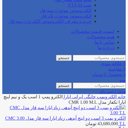
پمپ اتا ETA
الکتروموتور موتوژن سه فاز
الکتروموتور موتوژن تک فاز
خرید و معرفی الکتروموتور الکتروژن سه فاز
لیست قیمت محصولات
همه محصولات
تماس با ما
درباره ما
جستجو
0
علاقه مندی
0
مقایسه
0
محصول
0
تومان
منو
جستجو
ورود / ثبت نام
خانه
الکتروپمپ خانگی
ایرانی
ابارا
الکترو پمپ 1 اسب یک و نیم اینچ
ابارا تکفاز مدل CMR 1.00 M.L
الکترو پمپ 3 اسب دو اینچ آبدهی زیاد ابارا سه فاز مدل CMC 3.00
T.L
43,680,000
تومان