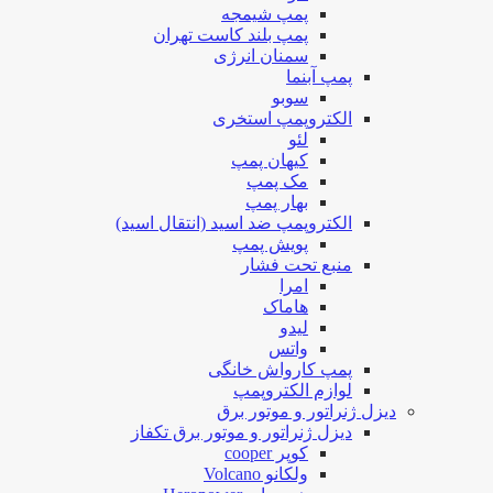
پمپ شیمجه
پمپ بلند کاست تهران
سمنان انرژی
پمپ آبنما
سوبو
الکتروپمپ استخری
لئو
کیهان پمپ
مک پمپ
بهار پمپ
الکتروپمپ ضد اسید (انتقال اسید)
پویش پمپ
منبع تحت فشار
امرا
هاماک
لیدو
واتس
پمپ کارواش خانگی
لوازم الکتروپمپ
دیزل ژنراتور و موتور برق
دیزل ژنراتور و موتور برق تکفاز
کوپر cooper
ولکانو Volcano