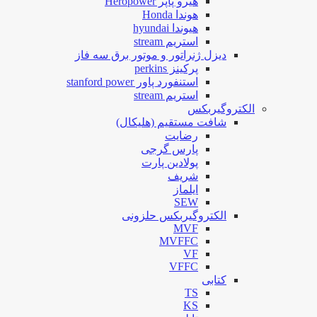
هیرو پاپر Heropower
هوندا Honda
هیوندا hyundai
استریم stream
دیزل ژنراتور و موتور برق سه فاز
پرکینز perkins
استنفورد پاور stanford power
استریم stream
الکتروگیربکس
شافت مستقیم (هلیکال)
رضایت
پارس گرجی
پولادین پارت
شریف
ایلماز
SEW
الکتروگیربکس حلزونی
MVF
MVFFC
VF
VFFC
کتابی
TS
KS