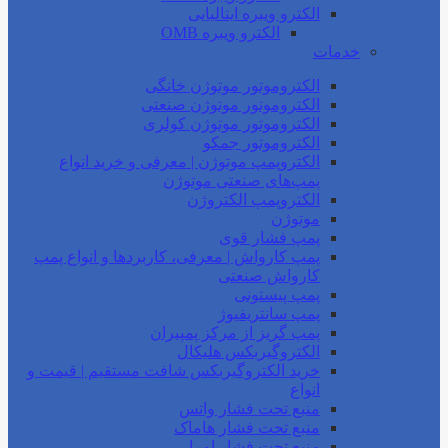
الکترو ویبره ایتالیایی
الکترو ویبره OMB
خدمات
الکتروموتور موتوژن خانگی
الکتروموتور موتوژن صنعتی
الکتروموتور موتوژن کولری
الکتروموتور جمکو
الکتروپمپ موتوژن | معرفی و خرید انواع
پمپ‌های صنعتی موتوژن
الکتروپمپ الکتروژن
موتوژن
پمپ فشار قوی
پمپ کارواش | معرفی، کاربردها و انواع پمپ
کارواش صنعتی
پمپ پیستونی
پمپ سانتریفیوژ
پمپ گریز از مرکز پمپیران
الکتروگیربکس هلیکال
خرید الکتروگیربکس شافت مستقیم | قیمت و
انواع
منبع تحت فشار واتس
منبع تحت فشار هاماک
منبع تحت فشار امرا