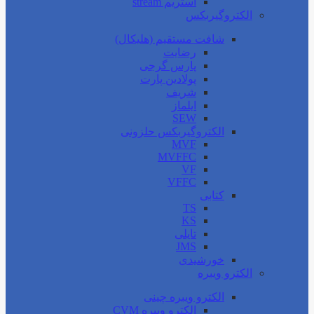
استریم stream
الکتروگیربکس
شافت مستقیم (هلیکال)
رضایت
پارس گرجی
پولادین پارت
شریف
ایلماز
SEW
الکتروگیربکس حلزونی
MVF
MVFFC
VF
VFFC
کتابی
TS
KS
تایلی
JMS
خورشیدی
الکترو ویبره
الکترو ویبره چینی
الکترو ویبره CVM