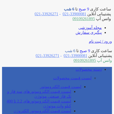
ساعت کاری
9 صبح
تا
6 شب
پشتیبانی آنلاین
33900081-021
-
33926271-021
واتس آپ
09109261895
مجله آموزشی
پیگیری سفارش
ورود / ثبت نام
ساعت کاری
9 صبح
تا
6 شب
پشتیبانی آنلاین
33900081-021
-
33926271-021
واتس آپ
09109261895
دسته محصولات
لیست قیمت محصولات
لیست قیمت الکتروموتور
لیست قیمت الکتروموتورهای سه فاز و
تک فاز صنعتی موتوژن
لیست قیمت الکتروموتورهای 2.2 تا 400
کیلو وات موتوژن
لیست قیمت الکتروموتور الکتروژن