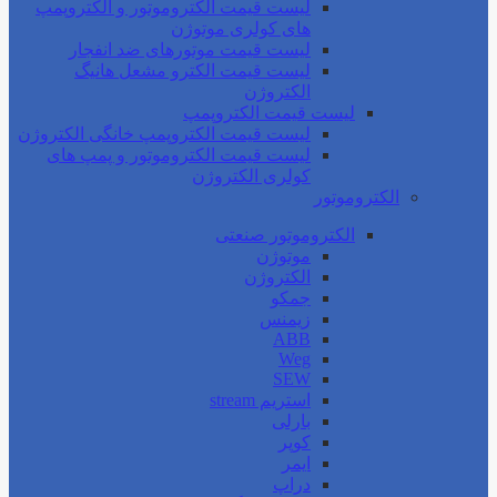
لیست قیمت الکتروموتور و الکتروپمپ
های کولری موتوژن
لیست قیمت موتورهای ضد انفجار
لیست قیمت الکترو مشعل هانیگ
الکتروژن
لیست قیمت الکتروپمپ
لیست قیمت الکتروپمپ خانگی الکتروژن
لیست قیمت الکتروموتور و پمپ های
کولری الکتروژن
الکتروموتور
الکتروموتور صنعتی
موتوژن
الکتروژن
جمکو
زیمنس
ABB
Weg
SEW
استریم stream
بارلی
کوپر
ایمر
دراپ