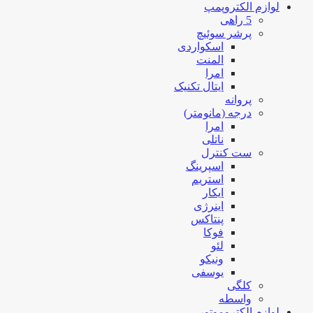
لوازم الکتروپمپ
5 راهی
پرشر سوئیچ
اسکواردی
المنت
امرا
ایتال تکنیک
پروانه
درجه (مانومتر)
امرا
ناتلی
ست کنترل
اسپرینگ
استریم
ایکار
اینرژی
پنتاکس
فوکا
لئو
ونیکو
یوسفی
کلگی
واسطه
لوازم الکتروموتور