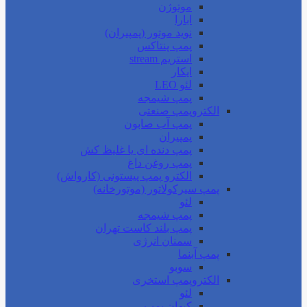
موتوژن
ابارا
نوید موتور (پمپیران)
پمپ پنتاکس
استریم stream
ایکار
لئو LEO
پمپ شیمجه
الکتروپمپ صنعتی
پمپ آب صابون
پمپیران
پمپ دنده ای یا غلیظ کش
پمپ روغن داغ
الکترو پمپ پیستونی (کارواش)
پمپ سیرکولاتور (موتورخانه)
لئو
پمپ شیمجه
پمپ بلند کاست تهران
سمنان انرژی
پمپ آبنما
سوبو
الکتروپمپ استخری
لئو
کیهان پمپ