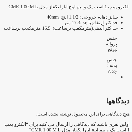
ابارا
الکترو پمپ 1 اسب یک و نیم اینچ ابارا تکفاز مدل CMR 1.00 M.L
تکفاز
مدل
سایز دهانه خروجی : 1.1/2 اینچ_40mm
CMR
حداکثر ارتفاع یا هد :17.3 متر
1.00
حداکثر آبدهی(مترمکعب برساعت) :16.5 مترمکعب برساعت
M.L
عدد
جنس
پروانه
:برنج
جنس
بدنه :
چدن
دیدگاهها
هیچ دیدگاهی برای این محصول نوشته نشده است.
اولین نفری باشید که دیدگاهی را ارسال می کنید برای “الکترو پمپ
1 اسب یک و نیم اینچ ابارا تکفاز مدل CMR 1.00 M.L”