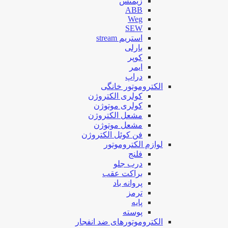
زیمنس
ABB
Weg
SEW
استریم stream
بارلی
کوپر
ایمر
دراپ
الکتروموتور خانگی
کولری الکتروژن
کولری موتوژن
مشعل الکتروژن
مشعل موتوژن
فن کوئل الکتروژن
لوازم الکتروموتور
فلنج
درب جلو
براکت عقب
پروانه باد
ترمز
پایه
پوسته
الکتروموتورهای ضد انفجار