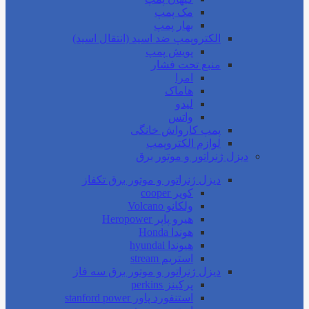
مک پمپ
بهار پمپ
الکتروپمپ ضد اسید (انتقال اسید)
پویش پمپ
منبع تحت فشار
امرا
هاماک
لیدو
واتس
پمپ کارواش خانگی
لوازم الکتروپمپ
دیزل ژنراتور و موتور برق
دیزل ژنراتور و موتور برق تکفاز
کوپر cooper
ولکانو Volcano
هیرو پاپر Heropower
هوندا Honda
هیوندا hyundai
استریم stream
دیزل ژنراتور و موتور برق سه فاز
پرکینز perkins
استنفورد پاور stanford power