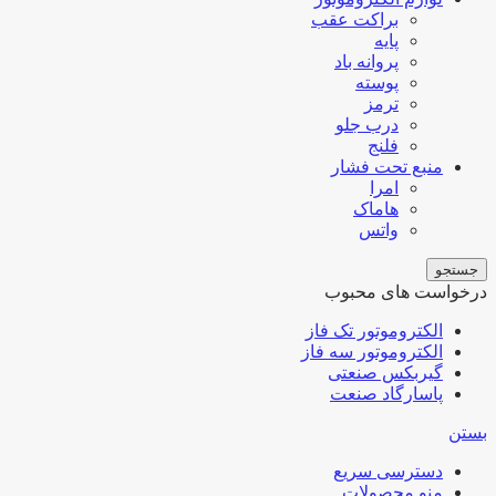
براکت عقب
پایه
پروانه باد
پوسته
ترمز
درب جلو
فلنج
منبع تحت فشار
امرا
هاماک
واتس
جستجو
درخواست های محبوب
الکتروموتور تک فاز
الکتروموتور سه فاز
گیربکس صنعتی
پاسارگاد صنعت
بستن
دسترسی سریع
منو محصولات