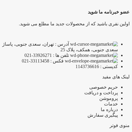
عضو خبرنامه ما شوید
اولین نفری باشید که از محصولات جدید ما مطلع می شوید.
آدرس : تهران، سعدی جنوبی، پاساژ
سعدی جنوبی، همکف، پلاک 25
تلفن ها : 33926271-021
فکس : 33113458-021
کدپستی : 1143736616
لینک های مفید
حریم خصوصی
پرداخت و دریافت
پروموشن
خدمات
درباره ما
پیگیری سفارش
منوی فوتر