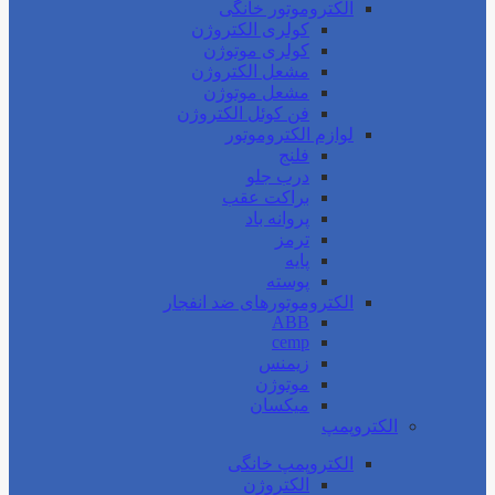
الکتروموتور خانگی
کولری الکتروژن
کولری موتوژن
مشعل الکتروژن
مشعل موتوژن
فن کوئل الکتروژن
لوازم الکتروموتور
فلنج
درب جلو
براکت عقب
پروانه باد
ترمز
پایه
پوسته
الکتروموتورهای ضد انفجار
ABB
cemp
زیمنس
موتوژن
میکسان
الکتروپمپ
الکتروپمپ خانگی
الکتروژن