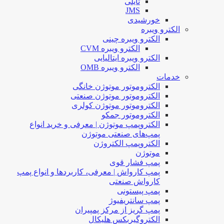
تایلی
JMS
خورشیدی
الکترو ویبره
الکترو ویبره چینی
الکترو ویبره CVM
الکترو ویبره ایتالیایی
الکترو ویبره OMB
خدمات
الکتروموتور موتوژن خانگی
الکتروموتور موتوژن صنعتی
الکتروموتور موتوژن کولری
الکتروموتور جمکو
الکتروپمپ موتوژن | معرفی و خرید انواع
پمپ‌های صنعتی موتوژن
الکتروپمپ الکتروژن
موتوژن
پمپ فشار قوی
پمپ کارواش | معرفی، کاربردها و انواع پمپ
کارواش صنعتی
پمپ پیستونی
پمپ سانتریفیوژ
پمپ گریز از مرکز پمپیران
الکتروگیربکس هلیکال