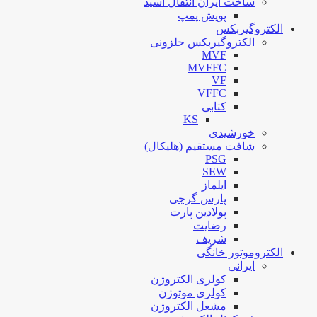
ساخت ایران انتقال اسید
پویش پمپ
الکتروگیربکس
الکتروگیربکس حلزونی
MVF
MVFFC
VF
VFFC
کتابی
KS
خورشیدی
شافت مستقیم (هلیکال)
PSG
SEW
ایلماز
پارس گرجی
پولادین پارت
رضایت
شریف
الکتروموتور خانگی
ایرانی
کولری الکتروژن
کولری موتوژن
مشعل الکتروژن