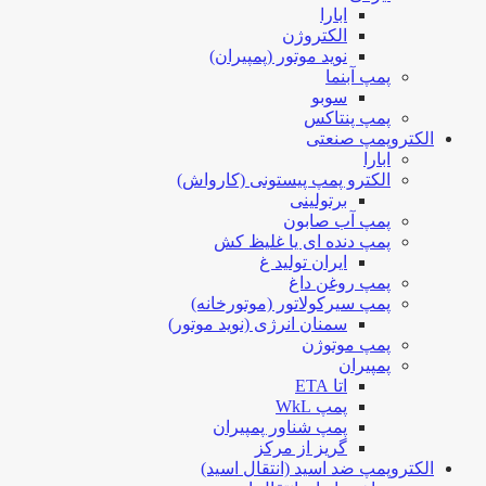
ابارا
الکتروژن
نوید موتور (پمپیران)
پمپ آبنما
سوبو
پمپ پنتاکس
الکتروپمپ صنعتی
ابارا
الکترو پمپ پیستونی (کارواش)
برتولینی
پمپ آب صابون
پمپ دنده ای یا غلیظ کش
ایران تولید غ
پمپ روغن داغ
پمپ سیرکولاتور (موتورخانه)
سمنان انرژی (نوید موتور)
پمپ موتوژن
پمپیران
اتا ETA
پمپ WkL
پمپ شناور پمپیران
گریز از مرکز
الکتروپمپ ضد اسید (انتقال اسید)