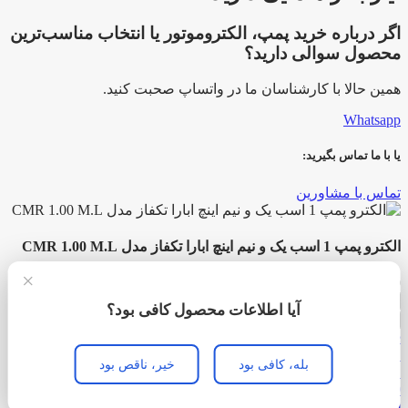
اگر درباره خرید پمپ، الکتروموتور یا انتخاب مناسب‌ترین
محصول سوالی دارید؟
همین حالا با کارشناسان ما در واتساپ صحبت کنید.
Whatsapp
یا با ما تماس بگیرید:
تماس با مشاورین
الکترو پمپ 1 اسب یک و نیم اینچ ابارا تکفاز مدل CMR 1.00 M.L
×
20,480,000
تومان
الکترو
آیا اطلاعات محصول کافی بود؟
پمپ
افزودن به سبد خرید
خرید کنید
1
Add to compare
اسب
افزودن به علاقه مندی
بله، کافی بود
خیر، ناقص بود
یک
منو
و
0
علاقه مندی
نیم
0
مقایسه