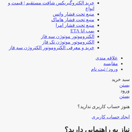
خرید الکتروگیربکس شافت مستقیم | قیمت و
انواع
منبع تحت فشار واتس
منبع تحت فشار هاماک
منبع تحت فشار امرا
پمپ اتا ETA
الکتروموتور موتوژن سه فاز
الکتروموتور موتوژن تک فاز
خرید و معرفی الکتروموتور الکتروژن سه فاز
علاقه مندی
مقایسه
ورود / ثبت نام
سبد خرید
بستن
ورود
بستن
هنوز حساب کاربری ندارید؟
ایجاد حساب کاربری
نیاز به راهنمایی دارید؟