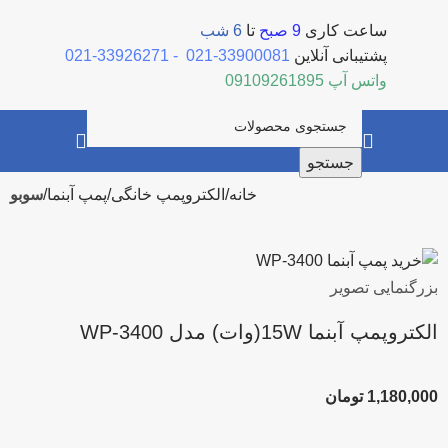
ساعت کاری
9 صبح
تا
6 شب
پشتیبانی آنلاین
33900081-021
-
33926271-021
واتس آپ
09109261895
جستجو
خانه
الکتروپمپ خانگی
پمپ آبنما
سوبو
بزرگنمایی تصویر
الکتروپمپ آبنما 15W(وات) مدل WP-3400
1,180,000
تومان