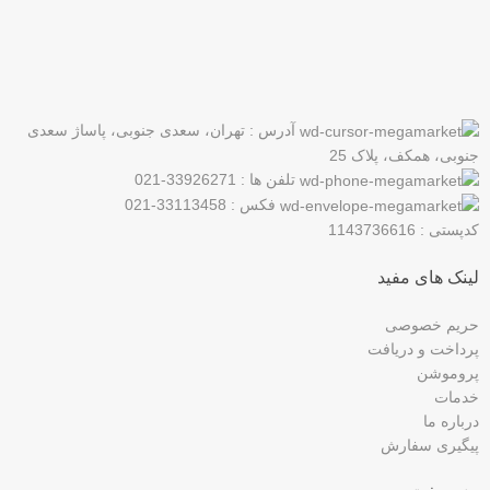
اولین نفری باشید که از محصولات جدید ما مطلع می شوید.
آدرس : تهران، سعدی جنوبی، پاساژ سعدی
جنوبی، همکف، پلاک 25
تلفن ها : 33926271-021
فکس : 33113458-021
کدپستی : 1143736616
لینک های مفید
حریم خصوصی
پرداخت و دریافت
پروموشن
خدمات
درباره ما
پیگیری سفارش