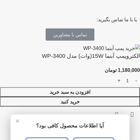
یا با ما تماس بگیرید:
تماس با مشاورین
الکتروپمپ آبنما 15W(وات) مدل WP-3400
1,180,000
تومان
افزودن به سبد خرید
خرید کنید
×
آیا اطلاعات محصول کافی بود؟
منو