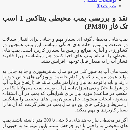
توضیحات تکمیلی
نظرات (0)
نقد و بررسی پمپ محیطی پنتاکس 1 اسب
تک فاز (PM80)
پمپ هایی محیطی گونه ای بسیار مهم و حیاتی برای انتقال سیالات
در صنعت و موتور خانه های خانگی میباشد. این پمپ همچنین در
کشاورزی و آبیاری مراتع و زمین ها بسیارر کاربرد است. پمپ های
محیطی را به نام پمپ های احیا کننده هم میشناسند زیرا قادرند
فشار آب را به مقدار قابل توجهی افزایش دهند.
پمپ های آب به طور کلی در دو مدل سانتریفیوژی و جا به جایی به
تولید عمده میرسند که هر کدام خاصیت و ویژگی های خاص خود را
دارند و باید با توجه به نیاز و پارامتر هایی مانند هد (ارتفاع پرتاب آب
در شرایط خلا) و دبی (میزان انتقال آب توسط پمپ معمولا با یکا متر
مکعب در ساعت) مورد نیاز برای شرایطی که پمپ در آن استفاده
میشود ، انتخاب میشوند. حال میتوان پمپ های محیطی را میانگینی
از شریط و ویژگی های این دو مدل پمپ در نظر گرفت که آن ها را
بسیار کاربردی و مهم میکند.
اگر در محیطی نیاز به هد های بالا حتی تا 300 متر داشته باشید پمپ
های محیطی به راحتی با دور چرخش نسبتا پایین میتوانند به خوبی از