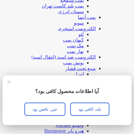
پمپ شیمجه
پمپ بلند کاست تهران
سمنان انرژی
پمپ آبنما
سوبو
الکتروپمپ استخری
لئو
کیهان پمپ
مک پمپ
بهار پمپ
الکتروپمپ ضد اسید (انتقال اسید)
پویش پمپ
منبع تحت فشار
امرا
هاماک
×
لیدو
واتس
آیا اطلاعات محصول کافی بود؟
پمپ کارواش خانگی
لوازم الکتروپمپ
دیزل ژنراتور و موتور برق
بله، کافی بود
خیر، ناقص بود
دیزل ژنراتور و موتور برق تکفاز
کوپر cooper
ولکانو Volcano
هیرو پاپر Heropower