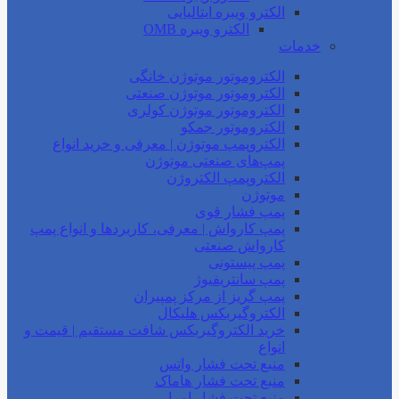
الکترو ویبره ایتالیایی
الکترو ویبره OMB
خدمات
الکتروموتور موتوژن خانگی
الکتروموتور موتوژن صنعتی
الکتروموتور موتوژن کولری
الکتروموتور جمکو
الکتروپمپ موتوژن | معرفی و خرید انواع
پمپ‌های صنعتی موتوژن
الکتروپمپ الکتروژن
موتوژن
پمپ فشار قوی
پمپ کارواش | معرفی، کاربردها و انواع پمپ
کارواش صنعتی
پمپ پیستونی
پمپ سانتریفیوژ
پمپ گریز از مرکز پمپیران
الکتروگیربکس هلیکال
خرید الکتروگیربکس شافت مستقیم | قیمت و
انواع
منبع تحت فشار واتس
منبع تحت فشار هاماک
منبع تحت فشار امرا