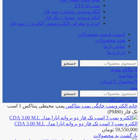
پمپ اتا ETA
الکتروموتور موتوژن سه فاز
الکتروموتور موتوژن تک فاز
خرید و معرفی الکتروموتور الکتروژن سه فاز
لیست قیمت محصولات
همه محصولات
تماس با ما
درباره ما
جستجو
0
علاقه مندی
0
مقایسه
0
محصول
0
تومان
منو
جستجو
ورود / ثبت نام
خانه
الکتروپمپ خانگی
پمپ پنتاکس
پمپ محیطی پنتاکس 1 اسب
تک فاز (PM80)
الکترو پمپ 3 اسب تک فاز دو پروانه ابارا مدل CDA 3.00 M.L
59,550,000
تومان
بازگشت به محصولات