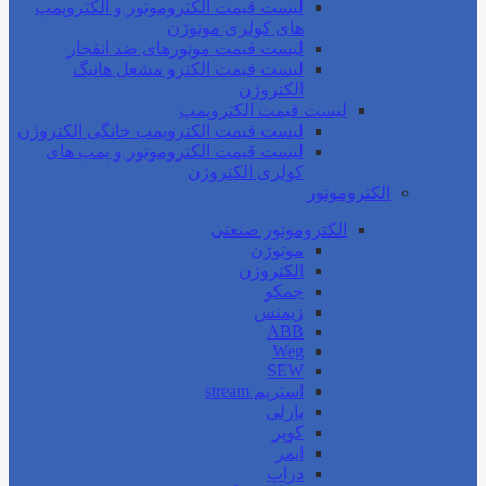
لیست قیمت الکتروموتور و الکتروپمپ
های کولری موتوژن
لیست قیمت موتورهای ضد انفجار
لیست قیمت الکترو مشعل هانیگ
الکتروژن
لیست قیمت الکتروپمپ
لیست قیمت الکتروپمپ خانگی الکتروژن
لیست قیمت الکتروموتور و پمپ های
کولری الکتروژن
الکتروموتور
الکتروموتور صنعتی
موتوژن
الکتروژن
جمکو
زیمنس
ABB
Weg
SEW
استریم stream
بارلی
کوپر
ایمر
دراپ