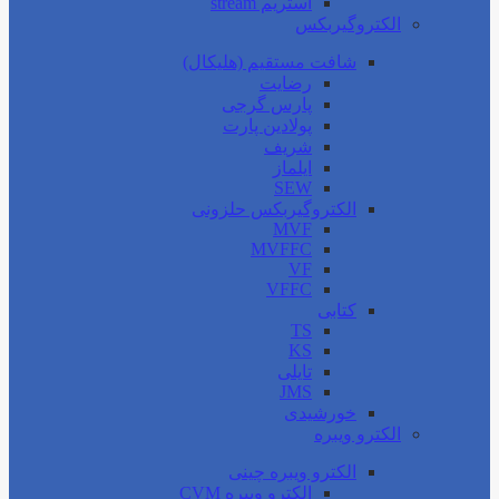
استریم stream
الکتروگیربکس
شافت مستقیم (هلیکال)
رضایت
پارس گرجی
پولادین پارت
شریف
ایلماز
SEW
الکتروگیربکس حلزونی
MVF
MVFFC
VF
VFFC
کتابی
TS
KS
تایلی
JMS
خورشیدی
الکترو ویبره
الکترو ویبره چینی
الکترو ویبره CVM