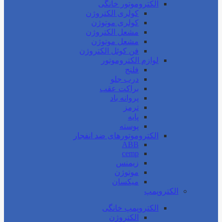
الکتروموتور خانگی
کولری الکتروژن
کولری موتوژن
مشعل الکتروژن
مشعل موتوژن
فن کوئل الکتروژن
لوازم الکتروموتور
فلنج
درب جلو
براکت عقب
پروانه باد
ترمز
پایه
پوسته
الکتروموتورهای ضد انفجار
ABB
cemp
زیمنس
موتوژن
میکسان
الکتروپمپ
الکتروپمپ خانگی
الکتروژن