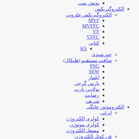
پویش پمپ
الکتروگیربکس
الکتروگیربکس حلزونی
MVF
MVFFC
VF
VFFC
کتابی
KS
خورشیدی
شافت مستقیم (هلیکال)
PSG
SEW
ایلماز
پارس گرجی
پولادین پارت
رضایت
شریف
الکتروموتور خانگی
ایرانی
کولری الکتروژن
کولری موتوژن
مشعل الکتروژن
فن کوئل الکتروژن