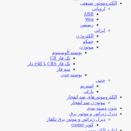
الکتروموتور صنعتی
اروپایی
ABB
Weg
زیمنس
ایرانی
الکتروژن
جمکو
موتوژن
پوسته آلومینیوم
تک فاز CR
تک فاز CRS یا کلاچ دار
سه فاز
پوسته چدن
چینی
استریم
بارلی
الکتروموتورهای ضد انفجار
موتوژن ضد انفجار
بدون دسته بندی
دیزل ژنراتور و موتور برق
دیزل ژنراتور و موتور برق تکفاز
کوپر cooper
لوازم الکتروپمپ