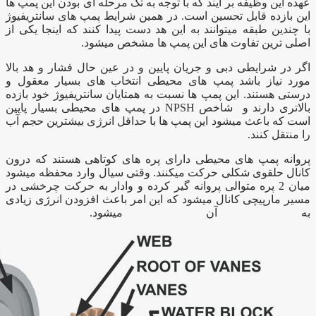
عهده این وظیفه بر آیند که با توجه به تک مرحله ای بودن این پمپ ها
این بازده قابل تحسین است. در همین شرایط پمپ های سانتریفیوژ
با چندین طبقه میتوانند به این هد دست پیدا کنند که اینجا یکی از
اصلی ترین تفاوت های این پمپ ها مشخص میشود.
اگر در شرایطی دبی و جریان پایین و در عین حال فشار و هد بالا
مورد نیاز باشد پمپ های محیطی انتخاب های بسیار معقول و
درستی هستند. این پمپ ها نسبت به همتایان سانتریفیوژ خود بازده
بالاتری دارند و شاخص NPSH در پمپ های محیطی بسیار پایین
است که باعث میشود این پمپ ها با حداقل انرژی بیشترین حجم آب
را منتقل کنند.
پروانه پمپ های محیطی دارای پره های کوتاهی هستند که درون
کانال حلقوی شکلی حرکت میکنند. وقتی سیال وارد محفظه میشود
میان 2 پره متوالی پروانه گیر کرده و وادار به حرکت چرخشی در
مسیر مارپیچی کانال میشود که این امر باعث افزودن انرژی زیادی
به آن میشود.