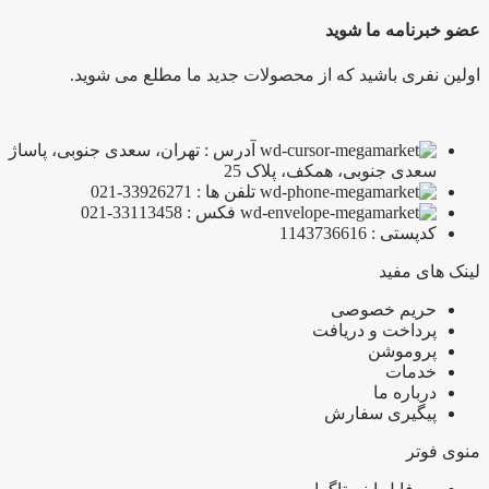
عضو خبرنامه ما شوید
اولین نفری باشید که از محصولات جدید ما مطلع می شوید.
آدرس : تهران، سعدی جنوبی، پاساژ
سعدی جنوبی، همکف، پلاک 25
تلفن ها : 33926271-021
فکس : 33113458-021
کدپستی : 1143736616
لینک های مفید
حریم خصوصی
پرداخت و دریافت
پروموشن
خدمات
درباره ما
پیگیری سفارش
منوی فوتر