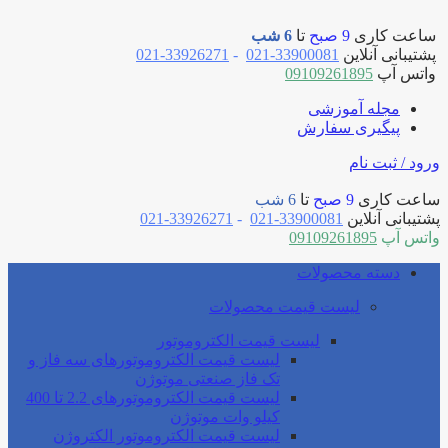
ساعت کاری
9 صبح
تا
6 شب
پشتیبانی آنلاین
33900081-021
-
33926271-021
واتس آپ
09109261895
مجله آموزشی
پیگیری سفارش
ورود / ثبت نام
ساعت کاری
9 صبح
تا
6 شب
پشتیبانی آنلاین
33900081-021
-
33926271-021
واتس آپ
09109261895
دسته محصولات
لیست قیمت محصولات
لیست قیمت الکتروموتور
لیست قیمت الکتروموتورهای سه فاز و
تک فاز صنعتی موتوژن
لیست قیمت الکتروموتورهای 2.2 تا 400
کیلو وات موتوژن
لیست قیمت الکتروموتور الکتروژن