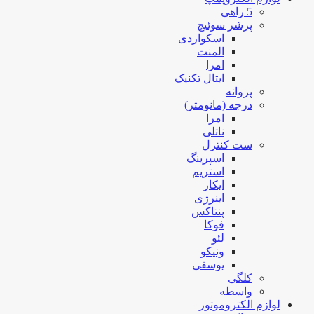
5 راهی
پرشر سوئیچ
اسکواردی
المنت
امرا
ایتال تکنیک
پروانه
درجه (مانومتر)
امرا
ناتلی
ست کنترل
اسپرینگ
استریم
ایکار
اینرژی
پنتاکس
فوکا
لئو
ونیکو
یوسفی
کلگی
واسطه
لوازم الکتروموتور