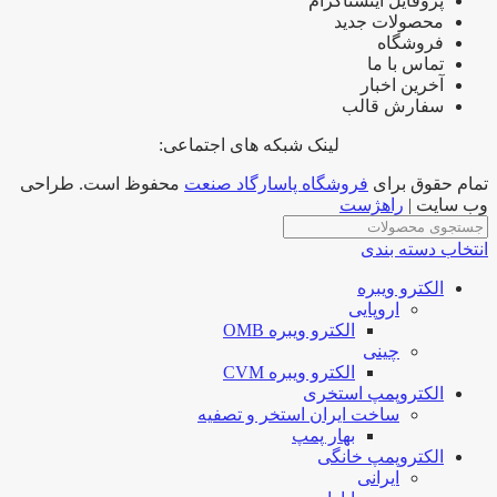
پروفایل اینستاگرام
محصولات جدید
فروشگاه
تماس با ما
آخرین اخبار
سفارش قالب
لینک شبکه های اجتماعی:
تمام حقوق برای
فروشگاه پاسارگاد صنعت
محفوظ است. طراحی
وب سایت |
راهژست
انتخاب دسته بندی
الکترو ویبره
اروپایی
الکترو ویبره OMB
چینی
الکترو ویبره CVM
الکتروپمپ استخری
ساخت ایران استخر و تصفیه
بهار پمپ
الکتروپمپ خانگی
ایرانی