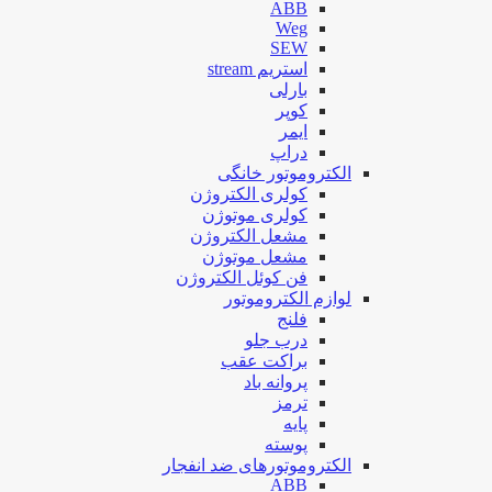
ABB
Weg
SEW
استریم stream
بارلی
کوپر
ایمر
دراپ
الکتروموتور خانگی
کولری الکتروژن
کولری موتوژن
مشعل الکتروژن
مشعل موتوژن
فن کوئل الکتروژن
لوازم الکتروموتور
فلنج
درب جلو
براکت عقب
پروانه باد
ترمز
پایه
پوسته
الکتروموتورهای ضد انفجار
ABB