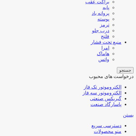
براکت عقب
پایه
پروانه باد
پوسته
ترمز
درب جلو
فلنج
منبع تحت فشار
امرا
هاماک
واتس
جستجو
درخواست های محبوب
الکتروموتور تک فاز
الکتروموتور سه فاز
گیربکس صنعتی
پاسارگاد صنعت
بستن
دسترسی سریع
منو محصولات