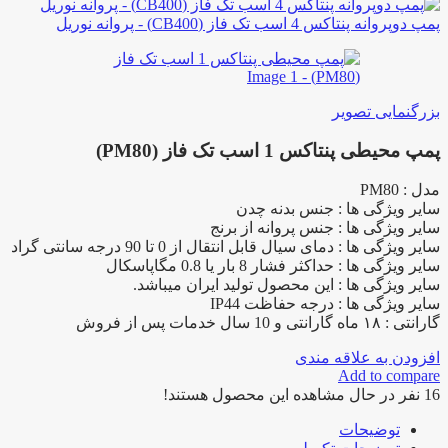
پمپ دوپروانه پنتاکس 4 اسب تک فاز (CB400) - پروانه نوریل
بزرگنمایی تصویر
پمپ محیطی پنتاکس 1 اسب تک فاز (PM80)
مدل : PM80
سایر ویژگی ها : جنس بدنه چدن
سایر ویژگی ها : جنس پروانه از برنج
سایر ویژگی ها : دمای سیال قابل انتقال از 0 تا 90 درجه سانتی گراد
سایر ویژگی ها : حداکثر فشار 8 بار یا 0.8 مگاپاسکال
سایر ویژگی ها : این محصول تولید ایران میباشد.
سایر ویژگی ها : درجه حفاظت IP44
گارانتی : ۱۸ ماه گارانتی و 10 سال خدمات پس از فروش
افزودن به علاقه مندی
Add to compare
16
نفر در حال مشاهده این محصول هستند!
توضیحات