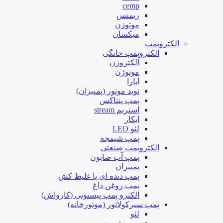
cemp
زیمنس
موتوژن
میکسان
الکتروپمپ
الکتروپمپ خانگی
الکتروژن
موتوژن
ابارا
نوید موتور (پمپیران)
پمپ پنتاکس
استریم stream
ایکار
لئو LEO
پمپ شیمجه
الکتروپمپ صنعتی
پمپ آب صابون
پمپیران
پمپ دنده ای یا غلیظ کش
پمپ روغن داغ
الکترو پمپ پیستونی (کارواش)
پمپ سیرکولاتور (موتورخانه)
لئو