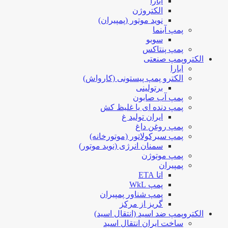
ابارا
الکتروژن
نوید موتور (پمپیران)
پمپ آبنما
سوبو
پمپ پنتاکس
الکتروپمپ صنعتی
ابارا
الکترو پمپ پیستونی (کارواش)
برتولینی
پمپ آب صابون
پمپ دنده ای یا غلیظ کش
ایران تولید غ
پمپ روغن داغ
پمپ سیرکولاتور (موتورخانه)
سمنان انرژی (نوید موتور)
پمپ موتوژن
پمپیران
اتا ETA
پمپ WkL
پمپ شناور پمپیران
گریز از مرکز
الکتروپمپ ضد اسید (انتقال اسید)
ساخت ایران انتقال اسید