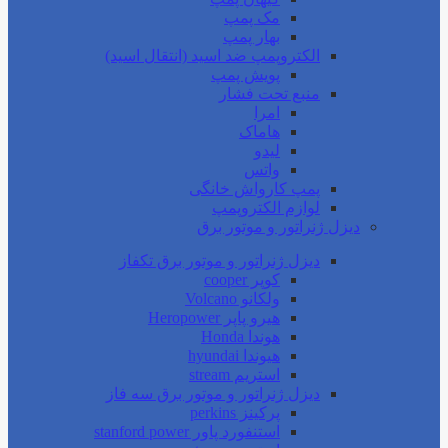
مک پمپ
بهار پمپ
الکتروپمپ ضد اسید (انتقال اسید)
پویش پمپ
منبع تحت فشار
امرا
هاماک
لیدو
واتس
پمپ کارواش خانگی
لوازم الکتروپمپ
دیزل ژنراتور و موتور برق
دیزل ژنراتور و موتور برق تکفاز
کوپر cooper
ولکانو Volcano
هیرو پاپر Heropower
هوندا Honda
هیوندا hyundai
استریم stream
دیزل ژنراتور و موتور برق سه فاز
پرکینز perkins
استنفورد پاور stanford power