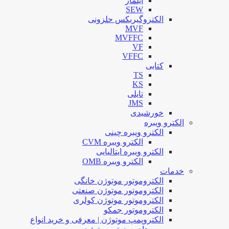
ایلماز
SEW
الکتروگیربکس حلزونی
MVF
MVFFC
VF
VFFC
کتابی
TS
KS
تایلی
JMS
خورشیدی
الکترو ویبره
الکترو ویبره چینی
الکترو ویبره CVM
الکترو ویبره ایتالیایی
الکترو ویبره OMB
خدمات
الکتروموتور موتوژن خانگی
الکتروموتور موتوژن صنعتی
الکتروموتور موتوژن کولری
الکتروموتور جمکو
الکتروپمپ موتوژن | معرفی و خرید انواع