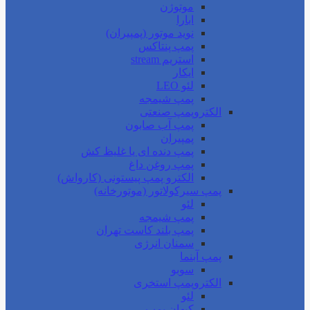
موتوژن
ابارا
نوید موتور (پمپیران)
پمپ پنتاکس
استریم stream
ایکار
لئو LEO
پمپ شیمجه
الکتروپمپ صنعتی
پمپ آب صابون
پمپیران
پمپ دنده ای یا غلیظ کش
پمپ روغن داغ
الکترو پمپ پیستونی (کارواش)
پمپ سیرکولاتور (موتورخانه)
لئو
پمپ شیمجه
پمپ بلند کاست تهران
سمنان انرژی
پمپ آبنما
سوبو
الکتروپمپ استخری
لئو
کیهان پمپ