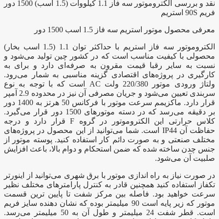
نقد و بررسی الکتروموتور سه فاز 1.1 کیلووات (1.5 اسب) 1500 دور
فریم 90S استریم
معرفی محصول موتور استریم سه فاز 1.5 اسب 1500 دور
الکتروموتور سه فاز استریم با حداکثر توان 1.1 (1.5 اسب بخار)
محصولی با کیفیت مناسب است که در کشور چین تولید می‌شود و
نسبت به سایر رقبا قیمت مقرون به صرفه‌ای دارد و برای به
کارگیری در پروژه‌های اقتصادی گزینه مناسبی به شمار می‌رود.
ولتاژ ورودی موتور 220/380 ولت AC است که با توجه به نوع
سربندی تعیین می‌شود و جریان مصرفی آن نیز در محدوده 2.9 آمپر
قرار دارد. ماکزیمم سرعت موتور با فرکانس 50 هرتز به 1400 دور
بر دقیقه می‌رسد که در دسته موتور‌های 1500 دور قرار می‌گیرد.
کلاس حرارتی این الکتروموتور در گروه F قرار دارد و درجه
حفاظت آن IP44 است. شما می‌توانید از این محصول در پروژه‌های
مختلف صنعتی و به صورت دائم کار استفاده کنید. پوسته موتور از
جنس چدن ساخته شده که ضمن استحکام و دوام بالا، باعث افزایش
صلبیت آن می‌شود.
در صورت نیاز به راه اندازی موتور با برق شهری می‌توانید از اینورتر
تکفاز استفاده کنید همچنین قادر به کنترل پارامتر‌های مختلف نظیر
سرعت خواهید بود. فاصله بین مرکز شفت تا پایین ترین قسمت
موتور که زیر پایه است 90 میلیمتر بوده که نشان دهنده سایز فریم
است. قطر شفت 24 میلیمتر و طول آن به 50 میلیمتر می‌رسد.