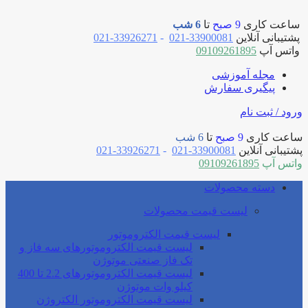
ساعت کاری
9 صبح
تا
6 شب
پشتیبانی آنلاین
33900081-021
-
33926271-021
واتس آپ
09109261895
مجله آموزشی
پیگیری سفارش
ورود / ثبت نام
ساعت کاری
9 صبح
تا
6 شب
پشتیبانی آنلاین
33900081-021
-
33926271-021
واتس آپ
09109261895
دسته محصولات
لیست قیمت محصولات
لیست قیمت الکتروموتور
لیست قیمت الکتروموتورهای سه فاز و
تک فاز صنعتی موتوژن
لیست قیمت الکتروموتورهای 2.2 تا 400
کیلو وات موتوژن
لیست قیمت الکتروموتور الکتروژن