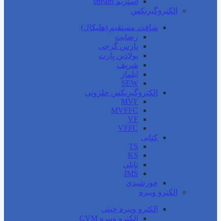
استریم stream
الکتروگیربکس
شافت مستقیم (هلیکال)
رضایت
پارس گرجی
پولادین پارت
شریف
ایلماز
SEW
الکتروگیربکس حلزونی
MVF
MVFFC
VF
VFFC
کتابی
TS
KS
تایلی
JMS
خورشیدی
الکترو ویبره
الکترو ویبره چینی
الکترو ویبره CVM