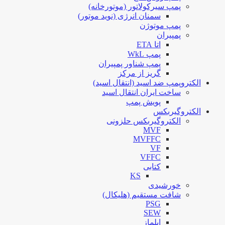
پمپ سیرکولاتور (موتورخانه)
سمنان انرژی (نوید موتور)
پمپ موتوژن
پمپیران
اتا ETA
پمپ WkL
پمپ شناور پمپیران
گریز از مرکز
الکتروپمپ ضد اسید (انتقال اسید)
ساخت ایران انتقال اسید
پویش پمپ
الکتروگیربکس
الکتروگیربکس حلزونی
MVF
MVFFC
VF
VFFC
کتابی
KS
خورشیدی
شافت مستقیم (هلیکال)
PSG
SEW
ایلماز