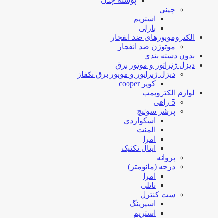
پوسته چدن
چینی
استریم
بارلی
الکتروموتورهای ضد انفجار
موتوژن ضد انفجار
بدون دسته بندی
دیزل ژنراتور و موتور برق
دیزل ژنراتور و موتور برق تکفاز
کوپر cooper
لوازم الکتروپمپ
5 راهی
پرشر سوئیچ
اسکواردی
المنت
امرا
ایتال تکنیک
پروانه
درجه (مانومتر)
امرا
ناتلی
ست کنترل
اسپرینگ
استریم