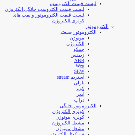
لیست قیمت الکتروپمپ
لیست قیمت الکتروپمپ خانگی الکتروژن
لیست قیمت الکتروموتور و پمپ های
کولری الکتروژن
الکتروموتور
الکتروموتور صنعتی
موتوژن
الکتروژن
جمکو
زیمنس
ABB
Weg
SEW
استریم stream
بارلی
کوپر
ایمر
دراپ
الکتروموتور خانگی
کولری الکتروژن
کولری موتوژن
مشعل الکتروژن
مشعل موتوژن
فن کوئل الکتروژن