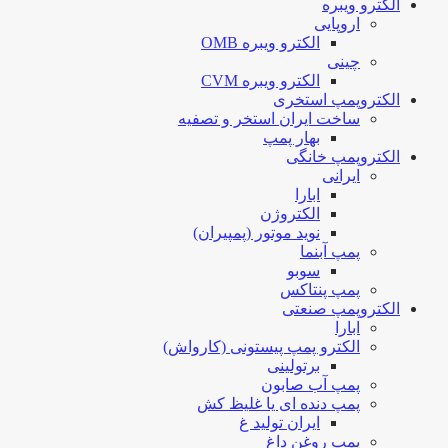
الکترو ویبره
اروپایی
الکترو ویبره OMB
چینی
الکترو ویبره CVM
الکتروپمپ استخری
ساخت ایران استخر و تصفیه
بهار پمپ
الکتروپمپ خانگی
ایرانی
ابارا
الکتروژن
نوید موتور (پمپیران)
پمپ آبنما
سوبو
پمپ پنتاکس
الکتروپمپ صنعتی
ابارا
الکترو پمپ پیستونی (کارواش)
برتولینی
پمپ آب صابون
پمپ دنده ای یا غلیظ کش
ایران تولید غ
پمپ روغن داغ