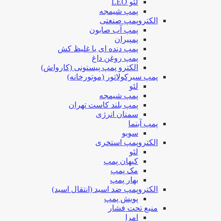
لئو LEO
پمپ شیمجه
الکتروپمپ صنعتی
پمپ آب صابون
پمپیران
پمپ دنده ای یا غلیظ کش
پمپ روغن داغ
الکترو پمپ پیستونی (کارواش)
پمپ سیرکولاتور (موتورخانه)
لئو
پمپ شیمجه
پمپ بلند کاست تهران
سمنان انرژی
پمپ آبنما
سوبو
الکتروپمپ استخری
لئو
کیهان پمپ
مک پمپ
بهار پمپ
الکتروپمپ ضد اسید (انتقال اسید)
پویش پمپ
منبع تحت فشار
امرا