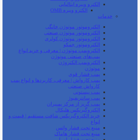
الکترو ویبره ایتالیایی
الکترو ویبره OMB
خدمات
الکتروموتور موتوژن خانگی
الکتروموتور موتوژن صنعتی
الکتروموتور موتوژن کولری
الکتروموتور جمکو
الکتروپمپ موتوژن | معرفی و خرید انواع
پمپ‌های صنعتی موتوژن
الکتروپمپ الکتروژن
موتوژن
پمپ فشار قوی
پمپ کارواش | معرفی، کاربردها و انواع پمپ
کارواش صنعتی
پمپ پیستونی
پمپ سانتریفیوژ
پمپ گریز از مرکز پمپیران
الکتروگیربکس هلیکال
خرید الکتروگیربکس شافت مستقیم | قیمت و
انواع
منبع تحت فشار واتس
منبع تحت فشار هاماک
منبع تحت فشار امرا