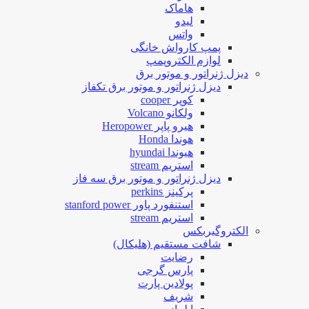
هاماک
لیدو
واتس
پمپ کارواش خانگی
لوازم الکتروپمپ
دیزل ژنراتور و موتور برق
دیزل ژنراتور و موتور برق تکفاز
کوپر cooper
ولکانو Volcano
هیرو پاپر Heropower
هوندا Honda
هیوندا hyundai
استریم stream
دیزل ژنراتور و موتور برق سه فاز
پرکینز perkins
استنفورد پاور stanford power
استریم stream
الکتروگیربکس
شافت مستقیم (هلیکال)
رضایت
پارس گرجی
پولادین پارت
شریف