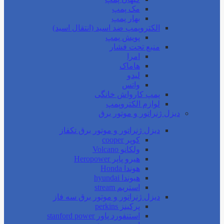
مک پمپ
بهار پمپ
الکتروپمپ ضد اسید (انتقال اسید)
پویش پمپ
منبع تحت فشار
امرا
هاماک
لیدو
واتس
پمپ کارواش خانگی
لوازم الکتروپمپ
دیزل ژنراتور و موتور برق
دیزل ژنراتور و موتور برق تکفاز
کوپر cooper
ولکانو Volcano
هیرو پاپر Heropower
هوندا Honda
هیوندا hyundai
استریم stream
دیزل ژنراتور و موتور برق سه فاز
پرکینز perkins
استنفورد پاور stanford power