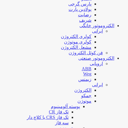
پارس گرجی
پولادین پارت
رضایت
شریف
الکتروموتور خانگی
ایرانی
کولری الکتروژن
کولری موتوژن
مشعل الکتروژن
فن کوئل الکتروژن
الکتروموتور صنعتی
اروپایی
ABB
Weg
زیمنس
ایرانی
الکتروژن
جمکو
موتوژن
پوسته آلومینیوم
تک فاز CR
تک فاز CRS یا کلاچ دار
سه فاز