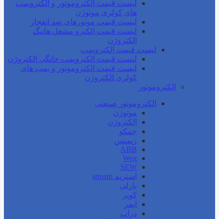
لیست قیمت الکتروموتور و الکتروپمپ
های کولری موتوژن
لیست قیمت موتورهای ضد انفجار
لیست قیمت الکترو مشعل هانیگ
الکتروژن
لیست قیمت الکتروپمپ
لیست قیمت الکتروپمپ خانگی الکتروژن
لیست قیمت الکتروموتور و پمپ های
کولری الکتروژن
الکتروموتور
الکتروموتور صنعتی
موتوژن
الکتروژن
جمکو
زیمنس
ABB
Weg
SEW
استریم stream
بارلی
کوپر
ایمر
دراپ