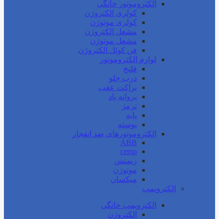
الکتروموتور خانگی
کولری الکتروژن
کولری موتوژن
مشعل الکتروژن
مشعل موتوژن
فن کوئل الکتروژن
لوازم الکتروموتور
فلنج
درب جلو
براکت عقب
پروانه باد
ترمز
پایه
پوسته
الکتروموتورهای ضد انفجار
ABB
cemp
زیمنس
موتوژن
میکسان
الکتروپمپ
الکتروپمپ خانگی
الکتروژن