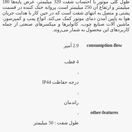
طول کلی موتور با احتساب شفت 320 میلیمتر، عرض پایه‌ها 180
میلیمتر و ارتفاع آن 250 میلیمتر است. پروانه خنک کننده در قسمت
پشتی و متصل به انتهای شفت است که در حین کار با هدایت جریان
هوا به پایین آمدن دمای موتور کمک می‌کند. انواع پمپ و کمپرسور،
ماشین آلات صنایع چوب، کانوایر‌ها و میکسر‌های صنعتی از جمله
کاربرد‌های این محصول به شمار می‌روند.
consumption-flow
2.9 آمپر
4 قطب
,
درجه حفاظت IP44
,
راندمان
,
other-features
طول شفت : 50 میلیمتر