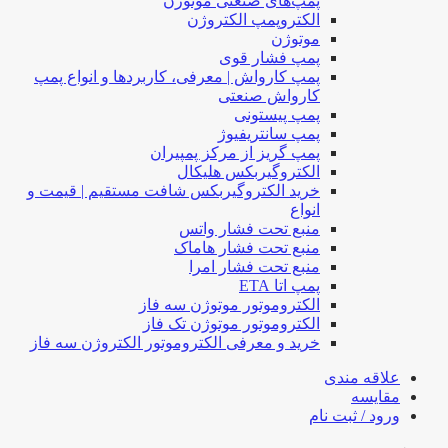
پمپ‌های صنعتی موتوژن
الکتروپمپ الکتروژن
موتوژن
پمپ فشار قوی
پمپ کارواش | معرفی، کاربردها و انواع پمپ
کارواش صنعتی
پمپ پیستونی
پمپ سانتریفیوژ
پمپ گریز از مرکز پمپیران
الکتروگیربکس هلیکال
خرید الکتروگیربکس شافت مستقیم | قیمت و
انواع
منبع تحت فشار واتس
منبع تحت فشار هاماک
منبع تحت فشار امرا
پمپ اتا ETA
الکتروموتور موتوژن سه فاز
الکتروموتور موتوژن تک فاز
خرید و معرفی الکتروموتور الکتروژن سه فاز
علاقه مندی
مقایسه
ورود / ثبت نام