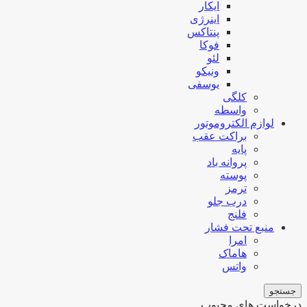
ایکار
اینرژی
پنتاکس
فوکا
لئو
ونیکو
یوسفی
کلگی
واسطه
لوازم الکتروموتور
براکت عقب
پایه
پروانه باد
پوسته
ترمز
درب جلو
فلنج
منبع تحت فشار
امرا
هاماک
واتس
جستجو
درخواست های محبوب