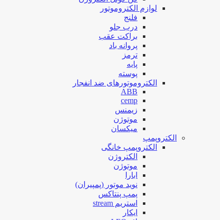
لوازم الکتروموتور
فلنج
درب جلو
براکت عقب
پروانه باد
ترمز
پایه
پوسته
الکتروموتورهای ضد انفجار
ABB
cemp
زیمنس
موتوژن
میکسان
الکتروپمپ
الکتروپمپ خانگی
الکتروژن
موتوژن
ابارا
نوید موتور (پمپیران)
پمپ پنتاکس
استریم stream
ایکار