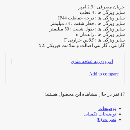
(1.5
جریان مصرفی : 2.9 آمپر
اسب)
سایر ویژگی ها : 4 قطب
1500
سایر ویژگی ها : درجه حفاظت IP44
دور
سایر ویژگی ها : قطر شفت : 24 میلیمتر
فریم
سایر ویژگی ها : طول شفت : 50 میلیمتر
90S
سایر ویژگی ها : راندمان u
استریم
سایر ویژگی ها : کلاس حرارتی F
عدد
گارانتی : گارانتی اصالت و سلامت فیزیکی کالا
افزودن به علاقه مندی
Add to compare
17
نفر در حال مشاهده این محصول هستند!
توضیحات
توضیحات تکمیلی
نظرات (0)