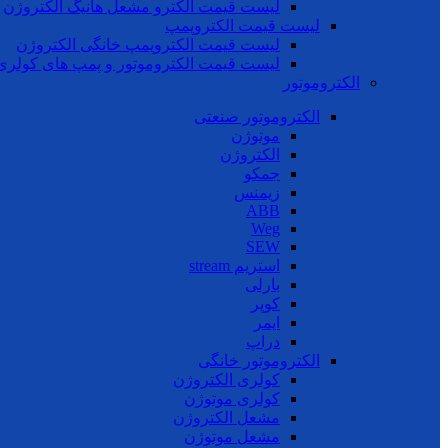
لیست قیمت الکترو مشعل هانیگ الکتروژن
لیست قیمت الکتروپمپ
لیست قیمت الکتروپمپ خانگی الکتروژن
لیست قیمت الکتروموتور و پمپ های کولری
الکتروموتور
الکتروموتور صنعتی
موتوژن
الکتروژن
جمکو
زیمنس
ABB
Weg
SEW
استریم stream
بارلی
کوپر
ایمر
دراپ
الکتروموتور خانگی
کولری الکتروژن
کولری موتوژن
مشعل الکتروژن
مشعل موتوژن