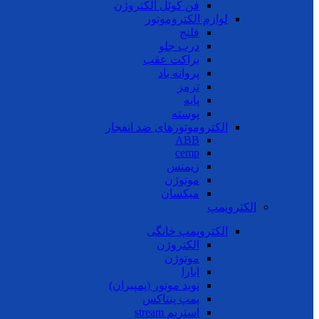
فن کوئل الکتروژن
لوازم الکتروموتور
فلنج
درب جلو
براکت عقب
پروانه باد
ترمز
پایه
پوسته
الکتروموتورهای ضد انفجار
ABB
cemp
زیمنس
موتوژن
میکسان
الکتروپمپ
الکتروپمپ خانگی
الکتروژن
موتوژن
ابارا
نوید موتور (پمپیران)
پمپ پنتاکس
استریم stream