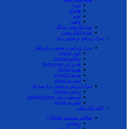
امرا
هاماک
لیدو
واتس
پمپ کارواش خانگی
لوازم الکتروپمپ
دیزل ژنراتور و موتور برق
دیزل ژنراتور و موتور برق تکفاز
کوپر cooper
ولکانو Volcano
هیرو پاپر Heropower
هوندا Honda
هیوندا hyundai
استریم stream
دیزل ژنراتور و موتور برق سه فاز
پرکینز perkins
استنفورد پاور stanford power
استریم stream
الکتروگیربکس
شافت مستقیم (هلیکال)
رضایت
پارس گرجی