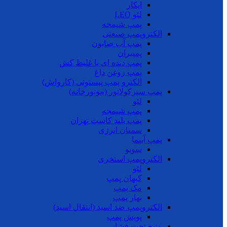
ایکار
لئو LEO
پمپ شیمجه
الکتروپمپ صنعتی
پمپ آب صابون
پمپیران
پمپ دنده ای یا غلیظ کش
پمپ روغن داغ
الکترو پمپ پیستونی (کارواش)
پمپ سیرکولاتور (موتورخانه)
لئو
پمپ شیمجه
پمپ بلند کاست تهران
سمنان انرژی
پمپ آبنما
سوبو
الکتروپمپ استخری
لئو
کیهان پمپ
مک پمپ
بهار پمپ
الکتروپمپ ضد اسید (انتقال اسید)
پویش پمپ
منبع تحت فشار