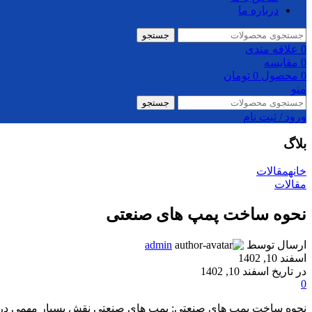
درباره ما
جستجو
0
علاقه مندی
0
مقایسه
0
محصول
0
تومان
منو
جستجو
ورود / ثبت نام
بلاگ
خانه
مقالات
مقالات
نحوه ساخت پمپ های صنعتی
ارسال توسط
admin
اسفند 10, 1402
در تاریخ اسفند 10, 1402
0
نحوه ساخت پمپ های صنعتی: پمپ‌ های صنعتی نقش بسیار مهمی در انتق