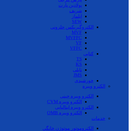
پولادین پارت
شریف
ایلماز
SEW
الکتروگیربکس حلزونی
MVF
MVFFC
VF
VFFC
کتابی
TS
KS
تایلی
JMS
خورشیدی
الکترو ویبره
الکترو ویبره چینی
الکترو ویبره CVM
الکترو ویبره ایتالیایی
الکترو ویبره OMB
خدمات
الکتروموتور موتوژن خانگی